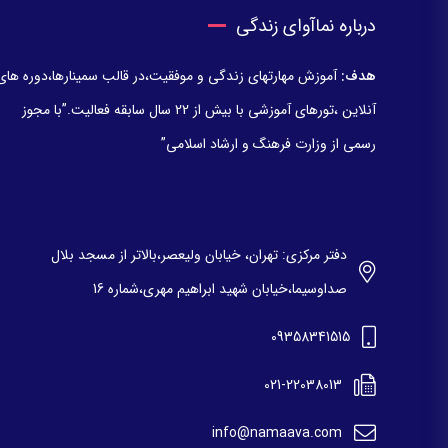
درباره نماآوای زندگی
هدف:
آموزش مهارتهای زندگی و موفقیت،در قالب سمینارها،دوره های
آنلاین ،تورهای آموزشی با بیش از 22 سال سابقه فعالیت.”با مجوز
رسمی از وزارت فرهنگ و ارشاد اسلامی”
دفتر مرکزی: تهران، خیابان ولیعصر،بالاتر از مسجد بلال
صداوسیما،خیابان شهید ابراهیم مهری،شماره 16
09358341515
021-22038013
info@namaava.com