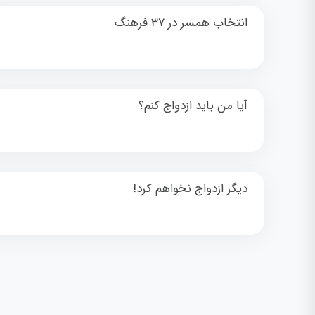
انتخاب همسر در 37 فرهنگ
آيا من بايد ازدواج كنم؟
ديگر ازدواج نخواهم كرد!