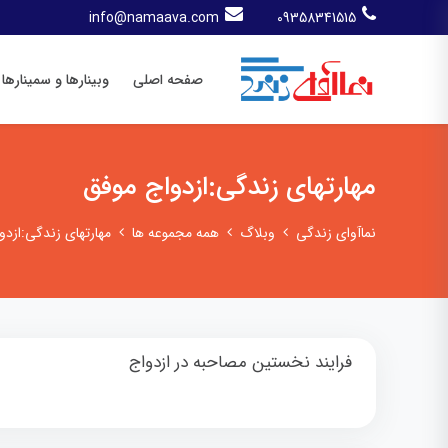
info@namaava.com
09358341515
صفحه اصلی
وبینارها و سمینارها
مهارتهای زندگی:ازدواج موفق
نماآوای زندگی
وبلاگ
همه مجموعه ها
مهارتهای زندگی:ازدو
فرایند نخستین مصاحبه در ازدواج