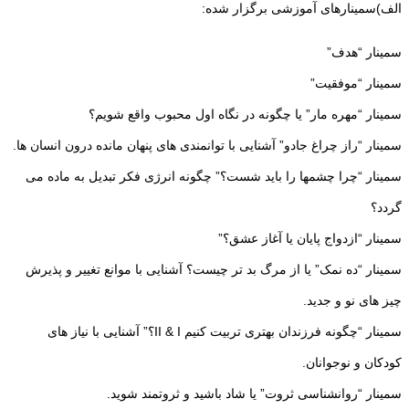
الف)سمینارهای آموزشی برگزار شده:
سمینار “هدف”
سمینار “موفقیت”
سمینار “مهره مار” یا چگونه در نگاه اول محبوب واقع شویم؟
سمینار “راز چراغ جادو” آشنایی با توانمندی های پنهان مانده درون انسان ها.
سمینار “چرا چشمها را باید شست؟” چگونه انرژی فکر تبدیل به ماده می
گردد؟
سمینار “ازدواج پایان یا آغاز عشق؟”
سمینار “ده نمک” یا از مرگ بد تر چیست؟ آشنایی با موانع تغییر و پذیرش
چیز های نو و جدید.
سمینار “چگونه فرزندان بهتری تربیت کنیم II & I؟” آشنایی با نیاز های
کودکان و نوجوانان.
سمینار “روانشناسی ثروت” یا شاد باشید و ثروتمند شوید.