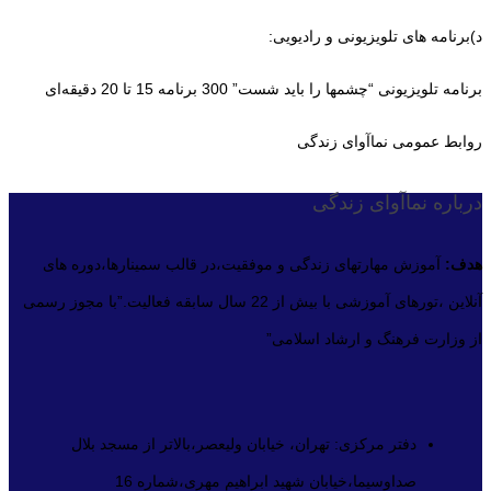
د)برنامه های تلویزیونی و رادیویی:
برنامه تلویزیونی “چشمها را باید شست” 300 برنامه 15 تا 20 دقیقه‌ای
روابط عمومی نماآوای زندگی
درباره نماآوای زندگی
هدف:
آموزش مهارتهای زندگی و موفقیت،در قالب سمینارها،دوره های
آنلاین ،تورهای آموزشی با بیش از 22 سال سابقه فعالیت.”با مجوز رسمی
از وزارت فرهنگ و ارشاد اسلامی”
دفتر مرکزی: تهران، خیابان ولیعصر،بالاتر از مسجد بلال
صداوسیما،خیابان شهید ابراهیم مهری،شماره 16