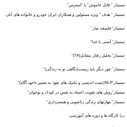
سمینار ” قاتل خاموش” یا “استرس”.
سمینار ” هدف ” ویژه مسئولین و همکاران ایران خودرو و خانواده های آنان.
سمینار” فلسفه نماز”
سمینار” آشتی با خدا”
سمینار” تحلیل رفتار متقابل(TA)”
سمینار” جور دیگر باید زیست(نگاهی نو به زندگی)”
سمینار”NLP(مثبت اندیشی و تکنیک های نفوذ به ضمیر ناخود آگاه)”
سمینار”روش های تقویت اعتماد به نفس در کودک و نوجوان”
سمینار” مهارتهای زندگی زناشویی و همسرداری”
ب) کارگاه ها و دوره های آموزشی: