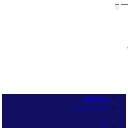
09358341515
info@namaava.com
وبلاگ