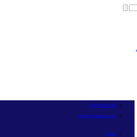
09358341515
info@namaava.com
وبلاگ