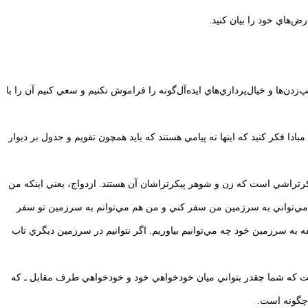
ن‌ها و خيال‌پردازي‌هاي ايده‌آل‌گونه را فراموش نكنيم و سعي كنيم آن را با
ادا فكر كنيد كه اينها نه پيامي هستند كه بايد همچون تقويم و جدول بر ديوار
رتراشي است كه زن و شوهر پيكرتراشان آن هستند. ازدواج، يعني اينكه من
 مي‌تواني به سرزمين من سفر كني و من هم مي‌توانم به سرزمين تو سفر
فه به سرزمين خود چه مي‌توانيم بياوريم. اگر نتوانيم در سرزمين ديگري تاب
ست كه شما چقدر بتواني ميان خودخواهي خود و خودخواهي طرف مقابل ـ كه
 چگونه است.