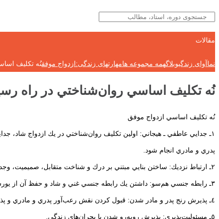
مقالات
نماآوای زندگی
وبلاگ
همه مجموعه ها
مهارتهای زندگی:ازدواج موفق
نُه تكليف اسا
نُه تكليف اساسي روان‌شناختي در راه رس
نُه تكليف اساسي ازدواج موفق
١ـ جدايي عاطفي ـ هيجاني: اولين تكليف روان‌شناختي در يك ازدواج شاد، جد
پدري و مادري انجام شود.
٢ـ ارتباط نزديك: ساختن بنايي مبتني بر درك و شناخت متقابل، صميميت، وجدان و آگاهي وسيع و مشترك، در عين حال مراقبت از حد و مرزهاي خصوصي همديگر.
٣ـ رابطه جنسي هم‌سو: داشتن يك رابطه جنسي غني و شاد و حفظ آن از يورش‌هاي شغلي و محدوديت‌هاي خانوادگي.
٤ـ پذيرش رنج پدر و مادر شدن: قبول كردن نقش رعب‌آور پدري و مادري و پذيرش تأثير ورود كودك در فضاي خانواده. پدر و مادر در عين حال بايد فضاهاي خصوصي خود را حفظ كنند.
٥ـ مسئوليت‌پذيري: پذيرش رو‌به‌رو شدن با بحران‌هاي زندگي.