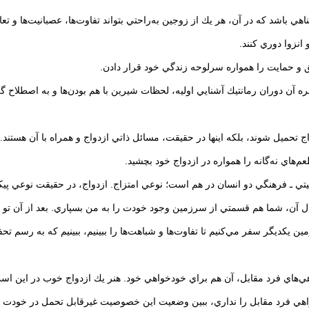
ن دوران رمانتيك آشنايي اوليه، لحظات شيرين با هم بودن‌ها و به اصطلاح گپ‌زد
 تحميل شوند، بلكه اينها در حقيقت، مسائل ذاتي ازدواج و همراه با آن هستند. مب
‌هاي نه‌گانه را همواره در ازدواج خود بچشيد.
 ـ فرهنگي دو انسان در هم است؛ نوعي امتزاج. ازدواج، در حقيقت نوعي پيك
ل آن، شما هم قسمتي از سرزمين وجود خودت را به من بسپاري. بعد از آن تو
 يكديگر سفر مي‌كنيم تا تفاوت‌ها و شباهت‌ها را ببينيم، ببينيم كه به رسم تح
هي‌هاي فرد مقابل، آن هم براي خودخواهي خود. هنر يك ازدواج خوب در اين ا
دخواهي فرد مقابل را نداري، ببين وضعيت اين خصوصيت غيرقابل تحمل در خودت