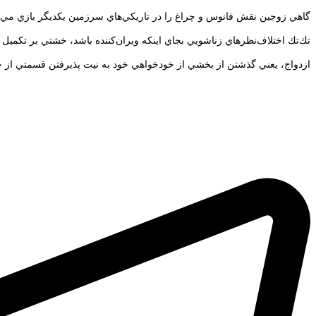
گاهي زوجين نقش فانوس و چراغ را در تاريكي‌هاي سرزمين يكديگر بازي مي‌ك
تك‌تك اختلاف‌نظرهاي زناشويي بجاي اينكه ويران‌كننده باشد، خشتي بر تكميل
ازدواج، يعني گذشتن از بخشي از خودخواهي خود به نيت پذيرفتن قسمتي از خ