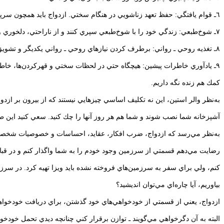
٦ـ قوام يافتگي: حفظ تعهد زناشويي در هنگام سختي. ازدواج بايد همچون سرپناهي باشد كه در آن، هر يك از زوجين به‌راحتي بتواند تفاوت‌ها، عصبانيت‌ها و تعارض‌هاي خود را بيان كنيد.
٧ـ شوخ‌طبعي: زندگي خود را با شوخ‌طبعي سپري كنند و از ناراحتي، دلخوري و انزوا دوري كنند.
٨ـ تغذيه روحي ـ رواني: برطرف كردن نيازهاي روحي ـ رواني يكديگر و تشويق و حمايت را همواره سرلوحه زندگي خود قرار دادن.
٩ـ يادآوري خاطرات پيشين: هيچگاه حتي در لحظات سختي و قهركردن‌ها، خاطره آ
كمك هم زنده نگه داريم.
به‌نظر والر استين، اين نه تكليف اساسي چيزهايي نيستند كه از بيرون بر ازدواج
آشپزخانه شما نصب شوند و شما هم هر روز آنها را چك كنيد. سعي كنيد اين طعم
به‌نظر مي‌رسد كه ازدواج، ضرب افكار، عقايد، احساسات و خصوصيات شخصيتي
رضايت مي‌دهم قسمتي از سرزمين وجود خودم را به شما واگذار كنم و در قبا
كنم، ولي براي سفر به سرزمين‌هاي فروخته نشده بايد ويزا تهيه كرد. در سرزمين
بياوريم، آيا چاره‌اي مي‌توان انديشيد؟
ازدواج، يعني از قسمتي از خودخواهي‌هاي خود گذشتن، براي دريافت خودخوا
البته به آن دگرخواهي مي‌گويند ـ توازن برقرار كني چنانچه ديدي تحمل خو