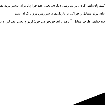
نند. پادشاهي كردن بر سرزمين ديگري، يعني عقد قرارداد براي به‌سر بردن ه
 بناي درك متقابل و چراغي بر تاريكي‌هاي سرزمين درون افراد است.
ودخواهي طرف مقابل، آن هم براي خودخواهي خود؛ ازدواج يعني عقد قرارداد 