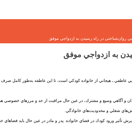
سي روان‌شناختي در راه رسيدن به ازدواجي موفق
يدن به ازدواجي موفق
ايي عاطفي ـ هيجاني از خانواده كودكي است، تا اين عاطفه به‌طور كامل صرف ز