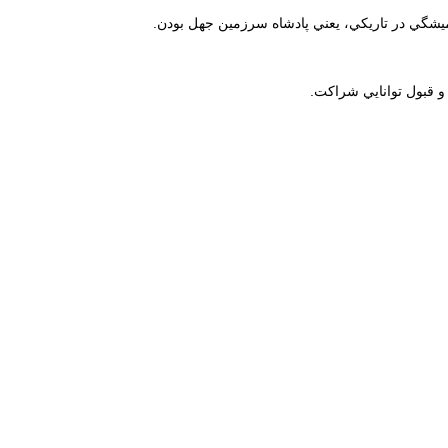
ميشگي در تاريكي، يعني پادشاه سرزمين جهل بودن.
و قبول توانايي شراكت.