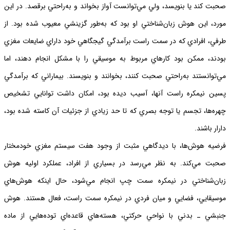
صحبت كند يا بنويسد، ولي مي‌توانست آواز بخواند و به‌راحتي برقصد. در اين
مورد، اين هوش زبان‌شناختي او بود كه به‌طور گزينشي معيوب شده بود. از
طرفي، افرادي كه در سمت راست برآمدگي گيجگاهي خود داراي ضايعات مغزي
بودند، ممكن بود كارهاي مربوط به موسيقي را با مشكل انجام دهند، اما
مي‌توانستند به‌راحتي صحبت كنند، بخوانند و بنويسند. بيماراني كه برآمدگي
پسين نيمكره راست آنها، آسيب ديده بود، امكان داشت توانايي تشخيص
چهره‌ها، تجسم يا توجه بصري كه تا حد زيادي از جزئيات آن كاسته شده بود،
دارار باشند.
فرضيه هوش‌ها، با ديدگاهي مثبت از وجود هفت سيستم مغزي خودمختار
صحبت مي‌كند. به نظر مي‌رسد در بسياري از افراد‌، عملكرد اوليه هوش
زبان‌شناختي در نيمكره سمت چپ انجام مي‌شود، حال اينكه هوش‌هاي
موسيقايي، فضايي و ميان فردي در نيمكره سمت راست، فعال هستند. هوش
جنبشي ـ بدني با نواحي حركتي، هسته‌هاي قاعده‌اي توده‌هايي از ماده