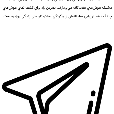
مختلف هوش‌هاي هفت‌گانه مي‌پردازند، بهترين راه براي كشف نماي هوش‌هاي
چندگانه شما ارزيابي صادقانه‌اي از چگونگي عملكردتان طي زندگي روزمره است.