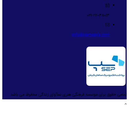
021-22038013
info@namaava.com
تمامی حقوق برای موسسه فرهنگی هنری نماآوای زندگی محفوظ می باشد.