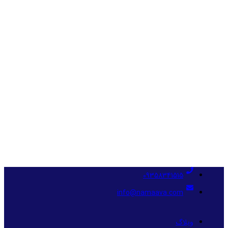
09358341515
info@namaava.com
وبلاگ