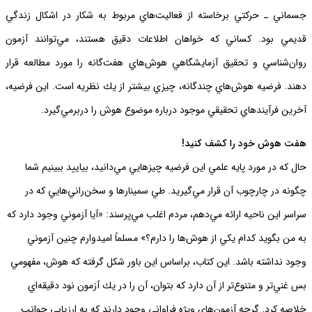
جسماني ـ حركتي برخاسته از فعاليت‌هاي مربوط به شكار در اشكال زندگي
قديمي بود. كساني كه خواهان اطلاعات دقيق هستند، مي‌توانند آزمون
روان‌شناسي و تحقيق آزمايشگاهي هوش‌هاي هفت‌گانه را مورد مطالعه قرار
دهند. فرضيه هوش‌هاي چندگانه، چيزي بيشتر از يك نظريه است. اين فرضيه،
آخرين فرآيندهاي تحقيقي موجود درباره موضوع هوش را دربرمي‌گيرد.
هفت هوش خود را كشف كنيد!
حال كه در مورد پايه علمي اين فرضيه چيزهايي مي‌دانيد، بياييد ببينيم شما
چگونه در چارچوب آن قرار مي‌گيريد. طي سمينارها و سخن‌راني‌هايي كه در
سراسر اين ناحيه ارائه مي‌دهم، مردم اغلب مي‌پرسند: «آيا آزموني وجود دارد كه
به من بگويد كدام يكي از هوش‌ها را دارم؟» مسلماً اميدوارم چنين آزموني
وجود نداشته باشد. اين كتاب، براساس اين باور شكل گرفته كه هوش، مفهومي
بس غني‌تر و متنوع‌تر از آن دارد كه بتوان، آن را در يك آزمون نود دقيقه‌اي
خلاصه كرد. گرچه آزمون‌هاي ويژه فراواني وجود دارند كه به ارزيابي جوانب