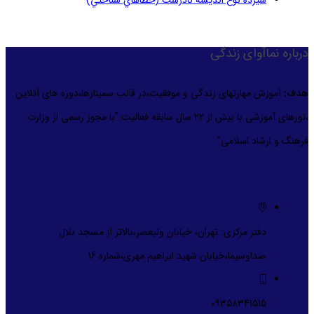
سيزده نوع انديشه نادرست (خطاهاي شناختي)
درباره نماآوای زندگی
هدف:
آموزش مهارتهای زندگی و موفقیت،در قالب سمینارها،دوره های آنلاین
،تورهای آموزشی با بیش از 22 سال سابقه فعالیت.”با مجوز رسمی از وزارت
فرهنگ و ارشاد اسلامی”
دفتر مرکزی: تهران، خیابان ولیعصر،بالاتر از مسجد بلال
صداوسیما،خیابان شهید ابراهیم مهری،شماره 16
09358341515