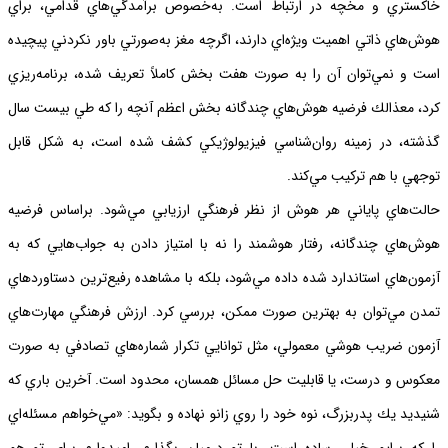
خاكستري و مخچه در ارتباط است. به‌خصوص برآمدگي‌هاي قدامي، براي
هوش‌هاي ذاتي اهميت ويژه‌اي دارند، اگرچه مغز به‌صورتي باور نكردني پيچيده
است و نمي‌توان آن را به صورت هفت بخش كاملاً تعريف شده، برنامه‌ريزي
كرد، معذالك فرضيه هوش‌هاي چندگانه بخش اعظم آنچه را كه طي بيست سال
گذشته، در زمينه روان‌شناسي فيزيولوژيكي كشف شده است، به شكل قابل
توجهي با هم تركيب مي‌كند.
حالت‌هاي پاياني هر هوش از نظر فرهنگي ارزيابي مي‌شود. براساس فرضيه
هوش‌هاي چندگانه، رفتار هوشمند را نه با امتياز دادن به جواب‌هايي كه به
آزمون‌هاي استاندارد شده داده مي‌شود، بلكه با مشاهده رفيع‌ترين دستاوردهاي
تمدن مي‌توان به بهترين صورت ممكن، بررسي كرد. ارزش فرهنگي مهارت‌هاي
آزمون ضريب هوشي معمولي، مثل توانايي تكرار شماره‌هاي تصادفي به صورت
معكوس و درست، يا قابليت حل مسائل همسان، محدود است. آخرين باري كه
شنيديد يك پدربزرگ، نوه خود را روي زانو نهاده و بگويد: «مي‌خواهم مسئله‌اي