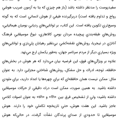
سفيدپوست را مدنظر داشته باشد (باز هم چيزي كه بنا به آزمون ضريب هوشي
رواج و تداوم يافته است) دربرگيرنده طيفي از هوش انساني است كه به گونه
وسيع‌تري تكوين يافته است. اين كتاب، بر توانايي‌هاي رديابي بوميان هيماليايي،
روش‌هاي طبقه‌بندي پيچيده مردان بومي كالاهاري، نبوغ موسيقايي فرهنگ
آنانژي در نيجريا، روش‌هاي نقشه‌كشي بي‌نظير رهيابان پلي‌نزي و توانايي‌هاي
ويژه بسياري ديگر از مردم سرتاسر جهان، به‌طور يكسان ارج مي‌نهد.
علاوه بر ويژگي‌هاي فوق، اين فرضيه بيان مي‌دارد كه هر هوش در بخش‌هاي
حافظه، توجه، ادراك و حل مشكل، روش‌هاي شناختي مجزايي دارد. به عنوان
مثال: ممكن نيست همان حافظه‌اي كه براي چهره‌ها يا اعداد داريد، براي ملودي
داشته باشيد. به همين صورت، ممكن است درك دقيقي از حركات موسيقايي
داشته باشيد؛ ولي از تشخيص فرق بين «th» و «sh» به عنوان اصوات كلامي
عاجز باشيد. اين هفت هوش، حتي تاريخچه تكاملي خود را دارند. هوش
موسيقايي تا حدودي از صداي پرندگان نشأت گرفت، در حالي‌كه هوش