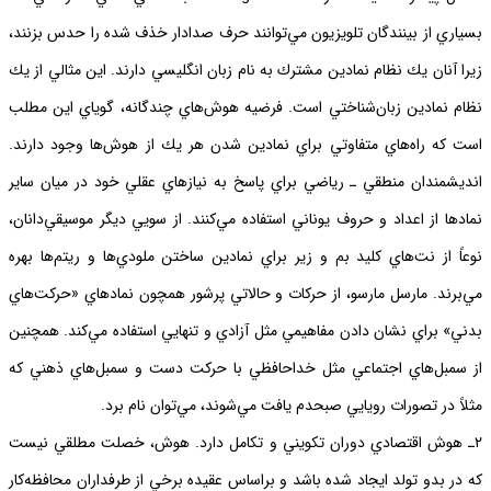
بسياري از بينندگان تلويزيون مي‌توانند حرف صدادار خذف شده را حدس بزنند،
زيرا آنان يك نظام نمادين مشترك به نام زبان انگليسي دارند. اين مثالي از يك
نظام نمادين زبان‌شناختي است. فرضيه هوش‌هاي چندگانه، گوياي اين مطلب
است كه راه‌هاي متفاوتي براي نمادين شدن هر يك از هوش‌ها وجود دارند.
انديشمندان منطقي ـ رياضي براي پاسخ به نيازهاي عقلي خود در ميان ساير
نمادها از اعداد و حروف يوناني استفاده مي‌كنند. از سويي ديگر موسيقي‌دانان،
نوعاً از نت‌هاي كليد بم و زير براي نمادين ساختن ملودي‌‌ها و ريتم‌ها بهره
مي‌برند. مارسل مارسو، از حركات و حالاتي پرشور همچون نمادهاي «حركت‌هاي
بدني» براي نشان دادن مفاهيمي مثل آزادي و تنهايي استفاده مي‌كند. همچنين
از سمبل‌هاي اجتماعي مثل خداحافظي با حركت دست و سمبل‌هاي ذهني كه
مثلاً در تصورات رويايي صبحدم يافت مي‌شوند، مي‌توان نام برد.
٢ـ هوش اقتصادي دوران تكويني و تكامل دارد. هوش، خصلت مطلقي نيست
كه در بدو تولد ايجاد شده باشد و براساس عقيده برخي از طرفداران محافظه‌كار