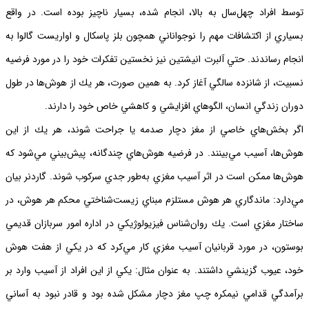
توسط افراد چهل‌سال به بالا، انجام شده، بسيار ناچيز بوده است. در واقع
بسياري از اكتشافات مهم را نوجواناني همچون بلز پاسكال و اواريست گالوا به
انجام رساندند. حتي آلبرت انيشتين نيز نخستين تفكرات خود را در مورد فرضيه
نسبيت، از شانزده سالگي آغاز كرد. به همين صورت، هر يك از هوش‌ها در طول
دوران زندگي انسان، الگوهاي افزايشي و كاهشي خاص خود را دارند.
اگر بخش‌هاي خاصي از مغز دچار صدمه يا جراحت شوند، هر يك از اين
هوش‌ها، آسيب مي‌بينند. در فرضيه هوش‌هاي چندگانه، پيش‌بيني مي‌شود كه
هوش‌ها ممكن است در اثر آسيب مغزي به‌طور جدي سركوب شوند. گاردنر بيان
مي‌دارد: ماندگاري هر هوش مستلزم مبناي زيست‌شناختي محكم هر هوش، در
ساختار مغزي است. يك روان‌شناس فيزيولوژيكي در اداره امور سربازان قديمي
بوستون، در مورد قربانيان آسيب مغزي كار مي‌كرد كه در يكي از هفت هوش
خود، عيوب گزينشي داشتند. به عنوان مثال: يكي از اين افراد از آسيب وارد بر
برآمدگي قدامي نيمكره چپ مغز دچار مشكل شده بود و قادر نبود به آساني