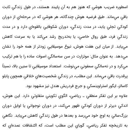
اسطوره ضريب هوشي كه هنوز هم به آن پايبند هستند، در طول زندگي ثابت
باقي مي‌ماند. طبق فرضيه هوش چندگانه، هر هوشي كه در مرحله‌اي از دوران
كودكي تجلي يابد، در مدت زندگي، دوران شكوفايي بالقوه‌اي دارد و در مدت
زندگي فرد، طبق روال خاصي، يا به‌تدريج رشد مي‌كند يا به سرعت كاهش
مي‌يابد. از ميان اين هفت هوش، نبوغ موسيقايي زودتر از همه خود را نشان
مي‌دهد. به عنوان مثال: موتزارت در سن سه‌سالگي اصوات ساده را با هم تركيب
مي‌كرد و در نه‌سالگي سمفوني مي‌نوشت. استعداد موسيقايي تا سنين بالا، نسبتاً
پرقدرت باقي مي‌ماند. اين مطلب، در زندگي شخصيت‌هاي خلاقي همچون پابلو
كاسالز، ايگور استراوينسكي و جرج فردريش هندل نيز مشهود بود.
علاوه بر اين تفكر منطقي ـ رياضي، الگوي تكويني متفاوتي دارد. اين هوش،
اندكي ديرتر از دوران كودكي ظهور مي‌كند، در دوران نوجواني يا اوايل دوران
بزرگ‌سالي به اوج خود مي‌رسد و بعدها در طول زندگي كاهش مي‌يابد. نگاهي
به تاريخچه تفكر رياضي، گوياي اين مطلب است، كه اكتشافات عمده‌اي كه