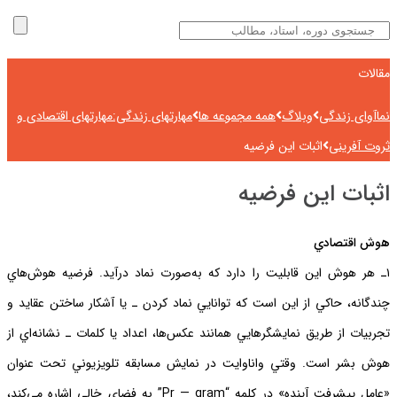
مقالات
نماآوای زندگی
وبلاگ
همه مجموعه ها
مهارتهای زندگی:مهارتهای اقتصادی و
ثروت آفرینی
اثبات اين فرضيه
اثبات اين فرضيه
هوش اقتصادي
١ـ هر هوش اين قابليت را دارد كه به‌صورت نماد درآيد. فرضيه هوش‌هاي
چندگانه، حاكي از اين است كه توانايي نماد كردن ـ يا آشكار ساختن عقايد و
تجربيات از طريق نمايشگرهايي همانند عكس‌ها، اعداد يا كلمات ـ نشانه‌اي از
هوش بشر است. وقتي واناوايت در نمايش مسابقه تلويزيوني تحت عنوان
«عامل پيشرفت آينده» در كلمه “Pr — gram” به فضاي خالي اشاره مي‌كند،