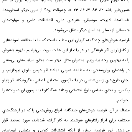
را كه برايم خيلي ساده است، با تو درميان بگذارم، اميدوارم براي تو هم
همين‌طور باشد ١٢، ٩٤، ٣، ١٦، ٢٣…»، چه‌وقت بود؟ از سوي ديگر، اسطوره‌ها،
افسانه‌ها، ادبيات، موسيقي، هنرهاي عالي، اكتشافات علمي و مهارت‌هاي
جسماني از نسلي به نسل ديگر منتقل مي‌شوند.
فرضيه هوش‌هاي چندگانه، گوياي اين مطلب است كه ما با مطالعه نمونه‌هايي
از كامل‌ترين آثار فرهنگي در هر يك از اين هفت مورد، مي‌توانيم مفهوم باهوش
را به بهترين وجه بياموزيم. به‌عنوان مثال: بهتر است بجاي سيلاب‌هاي بي‌معني
در راهنماي روان‌سنجي، به مطالعه «موبي ديك» اثر هرمن ملويل بپردازيم، و
بجاي طرح‌هاي زمين‌شناسي در يك آزمون استدلال فضايي، «گرونيكا» اثر پاپلو
پيكاس، و بجاي مقياس بلوغ اجتماعي وينلند «مگناكارتا يا سرمون آن دمونت» را
بخوانيم.
مضاف بر آن، فرضيه هوش‌هاي چندگانه، انواع روش‌هايي را كه در فرهنگ‌هاي
مختلف براي ابراز رفتارهاي هوشمند به كار گرفته شده‌اند، مورد تمجيد قرار
مي‌دهد. اين فرضيه، بيش از آنكه اكتشافات كلامي و منطقي اروپاييان