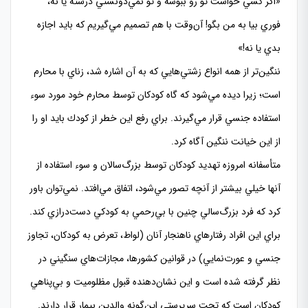
«اگر كسي خواست تو رو ببوسه و تو نمي‌دونستي درسته يا نه،
فوري بيا به من بگو! آن‌وقت با هم تصميم مي‌گيريم كه بايد اجازه
بدي يا نه!»
ننگين‌تر از همه انواع زشتي‌هايي كه به آن اشاره شد، زناي با محارم
است؛ زيرا ديده مي‌شود كه گاه كودكان توسط محارم خود مورد سوء
استفاده جنسي قرار مي‌گيرند. براي رفع اين خطر از كودك بايد او را
از اين خيانت ننگين آگاه كرد.
متأسفانه امروزه تهديد كودكان توسط بزرگ‌سالان و سوء استفاده از
آنها خيلي بيشتر از آنچه تصور مي‌شود، اتفاق مي‌افتد. نمي‌توان باور
كرد كه فرد بزرگ‌سالي چنين با بي‌رحمي به كودكي دست‌درازي كند.
براي اين افراد رفتارهاي ناهنجار آنان (لواط، تعرض به كودكان، تجاوز
جنسي و عورت‌نمايي) در قوانين كشورها، مجازات‌هاي سنگيني در
نظر گرفته شده است و اين نشان‌دهنده قبول مظلوميت و بي‌پناهي
كودكان است كه تحت سرپرستي اين‌گونه والدين بيمار قرار دارند.