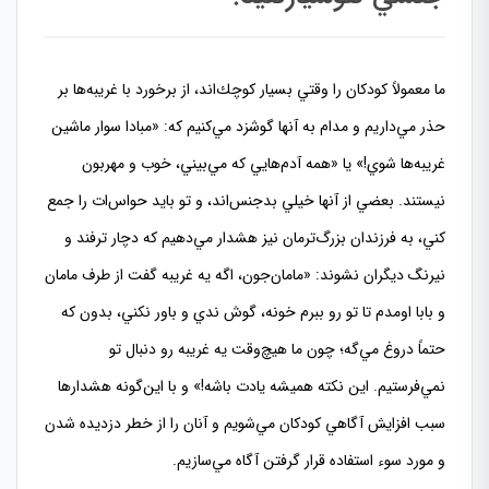
ما معمولاً كودكان را وقتي بسيار كوچك‌اند، از برخورد با غريبه‌ها بر
حذر مي‌داريم و مدام به آنها گوشزد مي‌كنيم كه: «مبادا سوار ماشين
غريبه‌ها شوي!» يا «همه آدم‌هايي كه مي‌بيني، خوب و مهربون
نيستند. بعضي از آنها خيلي بدجنس‌اند، و تو بايد حواس‌ات را جمع
كني، به فرزندان بزرگ‌ترمان نيز هشدار مي‌دهيم كه دچار ترفند و
نيرنگ ديگران نشوند: «مامان‌جون، اگه يه غريبه گفت از طرف مامان
و بابا اومدم تا تو رو ببرم خونه، گوش ندي و باور نكني، بدون كه
حتماً دروغ مي‌گه؛ چون ما هيچ‌وقت يه غريبه رو دنبال تو
نمي‌فرستيم. اين نكته هميشه يادت باشه!» و با اين‌گونه هشدارها
سبب افزايش آگاهي كودكان مي‌شويم و آنان را از خطر دزديده شدن
و مورد سوء استفاده قرار گرفتن آگاه مي‌سازيم.