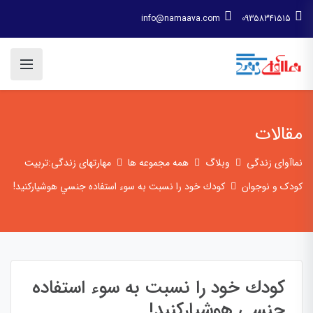
info@namaava.com
09358341515
مقالات
نماآوای زندگی
وبلاگ
همه مجموعه ها
مهارتهای زندگی:تربیت
کودک و نوجوان
كودك خود را نسبت به سوء استفاده جنسي هوشياركنيد!
كودك خود را نسبت به سوء استفاده
جنسي هوشياركنيد!