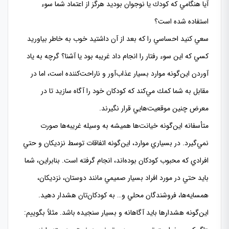
آيا هنگامي كه كودك يا نوجوان بوديد هرگز از اعتماد شما سوء
استفاده شده است؟
سعي كنيد احساسي را كه بعد از آن داشتيد خوب به خاطر بياوريد
كسي كه اين سوء رفتار را انجام داد غريبه بود يا آشنا؟ گرچه به ياد
آوردن اين‌گونه موارد بسيار عذاب‌آور و ناراحت‌كننده است، اما در
مقابل به شما كمك مي‌كند كه كودكان خود را آگاه سازيد تا در
معرض چنين موقعيت‌هايي قرار نگيرند.
متأسفانه اين‌گونه خيانت‌ها هميشه به وسيله غريبه‌ها صورت
نمي‌گيرد. در بسياري موارد، اين‌گونه اتفاقات توسط نزديكان و حتي
افرادي كه محبوب كودكان بوده‌اند، انجام گرفته است. بنابراين، شما
بايد حتي در مورد افراد بسيار صميمي مانند دوستان، نزديكان،
همسايه‌ها، فروشندگان محلي و… به كودكان‌تان هشدار دهيد.
اين‌گونه هشدارها بايد آگاهانه و بسيار سنجيده باشد. مثلاً بگوييم: