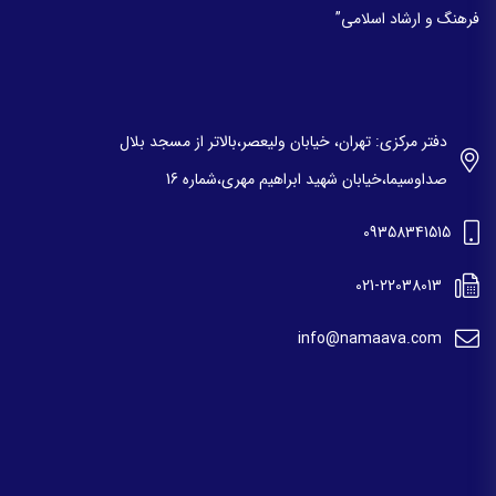
فرهنگ و ارشاد اسلامی”
دفتر مرکزی: تهران، خیابان ولیعصر،بالاتر از مسجد بلال
صداوسیما،خیابان شهید ابراهیم مهری،شماره 16
09358341515
021-22038013
info@namaava.com