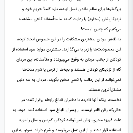
بزرگ‌ترها براي سالم ماندن نسل آينده، بايد كاملاً حريم خود و
نزديكان‌شان (محارم) را رعايت كنند؛ اما متأسفانه گاهي مشاهده
مي‌كنيم كه چنين نيست!
به ظاهر، مردان بيشترين مشكلات را در اين خصوص ايجاد كرده،
اين محدوديت‌ها را زير پا مي‌گذارند. بيشترين موارد سوء استفاده از
كودكان از جانب مردان به وقوع مي‌پيوندد و متأسفانه، اين مردان
گاه از نزديكان كودكان هستند و بچه‌ها از ترس يا شرم مدت‌ها
نمي‌توانند از اين رذالت با كسي سخن بگويند. مردان به سه دليل
مشكل‌آفرين هستند:
نخست، اينكه آنها قادرند با دختران نابالغ‌ رابطه برقرار كنند؛ در
حالي‌كه زنان قادر نيستند از پسران نابالغ سوء استفاده كنند. دوم، به
علت غريزه مادري، زنان نمي‌توانند كودكان كم‌سن و سال را مورد
استفاده قرار دهند و از اين عمل مي‌ترسند و شرم دارند. سوم، به اين