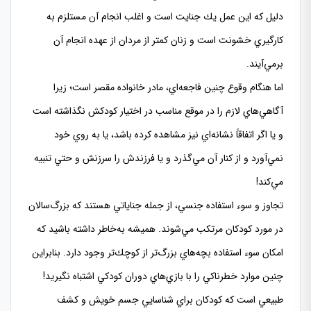
دليل كه اين عمل يك جنايت است و اغلب انجام آن مستلزم به
كارگيري خشونت است و زنان كمتر از مردان از عهده انجام آن
برمي‌آيند.
اما هنگام وقوع چنين فاجعه‌اي، مادر خانواده مقصر است؛ زيرا
آگاهي‌هاي لازم را در موقع مناسب در اختيار كودكش نگذاشته است
و يا اگر اتفاقاً نشانه‌اي نيز مشاهده كرده باشد، يا به روي خود
نمي‌آورد و از كنار آن مي‌گذرد و يا فرزندش را سرزنش و حتي تنبيه
مي‌كند!
تجاوز و سوء استفاده جنسي، از جمله جناياتي هستند كه بزرگ‌سالان
در مورد كودكان مرتكب مي‌شوند. هميشه به‌خاطر داشته باشيد كه
امكان سوء استفاده بچه‌هاي بزرگ‌تر از كوچك‌تر وجود دارد. بنابراين
چنين موارد خطرناكي را با بازي‌هاي دوران كودكي اشتباه نگيريد!
طبيعي است كه كودكان براي شناسايي جسم خويش و كشف