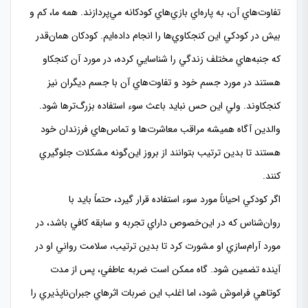
تفاوت‌هاي آن، به پاره‌اي بازي‌هاي كودكانه مي‌پردازند. همه ما، كم و
بيش در كودكي اين كنجكاوي‌ها را انجام داده‌ايم. كودكان همان‌قدر
كه جنبه‌هاي مختلف زندگي را شناسايي كرده، در مورد آن كنجكاو
هستند در مورد جسم خود و تفاوت‌هاي آن با جسم ديگران نيز
كنجكاوند. ولي اين حس نبايد باعث سوء استفاده بزرگ‌ترها شود.
والدين آگاه هميشه مراقب معاشرت‌ها و تماس‌هاي فرزندان خود
هستند تا بدين ترتيب بتوانند از بروز اين‌گونه مشكلات جلوگيري
كنند.
اگر كودكي احياناً مورد سوء استفاده قرار گيرد، حتماً بايد با
روان‌شناس كه در اين‌خصوص داراي تجربه و سابقه كافي باشد، در
مورد آرام‌سازي او مشورت كرد تا بدين ترتيب، سلامت رواني او در
آينده تضمين شود. گاه ممكن است ضربه عاطفي، پس از مدت
كوتاهي فراموش شود، اما اغلب اين ضربات اثرهاي جبران‌ناپذيري را