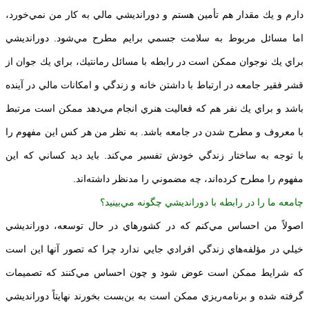
دارم و يك مقدار هم تأمين هستم و دورانديشي مالي به كار من نمي‌خورد،
اما مسائل مربوط به سلامت جسمي برايم مطرح مي‌شود. دورانديشي
براي يك نوجوان ممكن است در رابطه با مسائل رمانتيك، براي يك جوان از
قشر فقير جامعه در ارتباط با داشتن خانه و زندگي و امكانات مالي در آينده
باشد و براي يك نفر هم كه فعاليت هنري انجام مي‌دهد ممكن است مرتبط
با معروف و مطرح شدن در جامعه باشد. به نظر من هر كس اين مفهوم را
با توجه به ساختار زندگي خودش تفسير مي‌كند. بايد ديد كساني كه اين
مفهوم را مطرح كرده‌اند، چه مضموني را مدنظر داشته‌اند.
چامعه ما را در رابطه با دورانديشي چگونه مي‌بينيد؟
اصولاً من احساس مي‌كنم كه در كشورهاي در حال توسعه، دورانديشي
خيلي در مؤلفه‌هاي زندگي افرادي جايي ندارد چرا كه تصور آنها اين است
كه شرايط ممكن است عوض شود و چون احساس مي‌كنند كه تصميمات
گرفته شده و برنامه‌ريزي ممكن است به بن‌بست بخورند نهايتاً دورانديشي