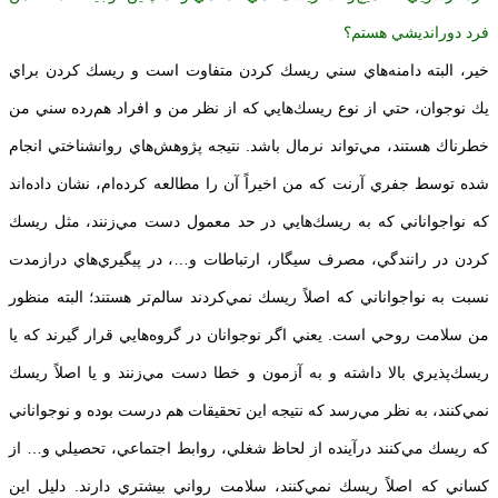
فرد دورانديشي هستم؟
خير، البته دامنه‌هاي سني ريسك كردن متفاوت است و ريسك كردن براي
يك نوجوان، حتي از نوع ريسك‌هايي كه از نظر من و افراد هم‌‌رده سني من
خطرناك هستند، مي‌تواند نرمال باشد. نتيجه پژوهش‌هاي روانشناختي انجام
شده توسط جفري آرنت كه من اخيراً آن را مطالعه كرده‌ام، نشان داده‌اند
كه نواجواناني كه به ريسك‌هايي در حد معمول دست مي‌زنند، مثل ريسك
كردن در رانندگي، مصرف سيگار، ارتباطات و…، در پيگيري‌هاي درازمدت
نسبت به نواجواناني كه اصلاً ريسك نمي‌كردند سالم‌تر هستند؛ البته منظور
من سلامت روحي است. يعني اگر نوجوانان در گروه‌هايي قرار گيرند كه يا
ريسك‌پذيري بالا داشته و به آزمون و خطا دست مي‌زنند و يا اصلاً ريسك
نمي‌كنند، به نظر مي‌رسد كه نتيجه اين تحقيقات هم درست بوده و نوجواناني
كه ريسك مي‌كنند درآينده از لحاظ شغلي، روابط اجتماعي، تحصيلي و… از
كساني كه اصلاً ريسك نمي‌كنند، سلامت رواني بيشتري دارند. دليل اين