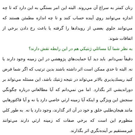
زنان كمتر به سراغ آن مي‌روند. البته اين امر بستگي به اين دارد كه تا چه
اندازه مي‌توانند روي آينده حساب كنند و تا چه اندازه مطمئن هستند كه
مي‌توانند جلوي بعضي از رويدادها را گرفته يا باعث رخ دادن برخي از
اتفاقات شوند.
به نظر شما آيا مسائلي ژنتيكي هم در اين رابطه نقش دارند؟
دقيقاً نمي‌دانم. بايد ديد آيا حمايت‌هاي پژوهشي در اين زمينه وجود دارند يا
نه. البته تا حدي ممكن است اثر داشته باشند بدين ترتيب كه اگر شما فرض
كنيد ريسك‌پذيري بالاتر مي‌تواند در نتيجه ژنتيك باشد، اين مسئله مي‌تواند بر
دورانديشي اثر بگذارد. اما من نمي‌دانم كه آيا مطالعاتي درباره چگونگي
سنجش اين ويژگي و اينكه آيا زمينه ارثي خاصي دارد يا نه و آيا فاكتورهايي
مانند هيجان‌طلبي خلق و خود در آن اثر گذارند، وجود دارد يا نه. به طور كلي
منظورم اين است كه برخي صفات كه زمينه ارثي دارند مي‌توانند
غيرمستقيم بر آينده‌نگري اثر بگذارند.