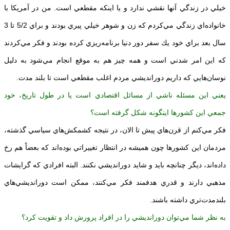
خيلي در زندگي آنها نقشي ندارد و يا اينكه مقطعي است. من در آمريكا با
خانواده‌اي زندگي مي‌‌كردم كه زن و شوهر خيلي پيري بودند و براي 5/2 تا 3
سال بعد براي خود يك سفر دور دنيا برنامه‌ريزي كرده بودند و فكر مي‌كردند
كه اين امر شدني است و همه چيز هم به موقع انجام مي‌شود به دليل
نوسان‌هايي كه داريم دورانديشي مردم اغلب مقطعي است تا بلند مدت.
يعني اين مسئله ناشي از مسائل اقتصادي است يا در طول تاريخ، خود
جمعي اين كشورها اينگونه شكل گرفته است؟
فكر مي‌كنم از قرن‌هاي پيش تا الان، در نتيجه كشمكش‌هاي سياسي گذشته،
مردمان اين كشورها چون هميشه در انتظار تغييراتي بوده‌اند كه بعضاً هم رخ
داده‌اند، ديگر چنانچه بايد و شايد دورانديشي نكنند. البته افرادي كه گرايشات
مذهبي دارند و قدري هدفمند فكر مي‌كنند، ممكن است دورانديشي‌هاي
بلندمدت‌تري داشته باشند.
به نظر شما مي‌توان دورانديشي را در افراد پرورش داد و تقويت كرد؟