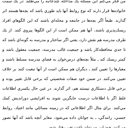
من فكر مي‌كنم اين مسئله يك مداخله چندجانبه را مي‌طلبد. در يك سمت
خانواده‌ها قرار دارند كه نوع روابط آنها بايد طوري باشد كه بچه‌ها هستند اثر
گذارند. طبعاً اگر بچه‌ها در جامعه و محله‌اي باشند كه اين الگوهاي افراد
ريسك‌پذيري باشند، آنها هم ممكن است از اين الگوها پيروي كنند. از يك
طرف مدرسه هم نقش دارد، يعني اگر ساختار و مدرسه به گونه‌اي باشد كه
تا حدي محافظه‌كار باشد و جمعيت غالب مدرسه، جمعيت معقول باشد و
كمتر ريسك كند ـ مثلاً بچه‌هاي درس‌خوان به فضاي مدرسه مسلط باشند و
معيارها را تعيين كنند ـ ديگران هم ممكن است از آنها تبعيت كنند بر خلاف
تعيين مي‌كنند. در ضمن خود صفات شخصيتي كه برخي قابل تغيير بوده و
برخي قابل دستكاري نيستند هم، اثر گذارند. در عين حال يكسري اطلاعات
غلط اگر با اطلاعات درست جايگزين شوند به افزايشي دورانديش كمك
مي‌كنند. براي مثال اگر اطلاعاتي كه دز زمينه مسائلي مانند اعتياد، روابط
جنسي، رانندگي، ـ به جوانان داده مي‌شود، مغاير آنچه باشد كه آنها تصور
مي‌كنند، خود اين مي‌تواند باعث تغير رفتار شود.