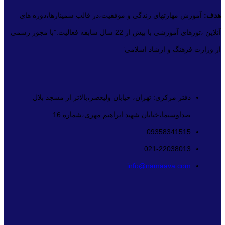
هدف:
آموزش مهارتهای زندگی و موفقیت،در قالب سمینارها،دوره های
آنلاین ،تورهای آموزشی با بیش از 22 سال سابقه فعالیت.”با مجوز رسمی
از وزارت فرهنگ و ارشاد اسلامی”
دفتر مرکزی: تهران، خیابان ولیعصر،بالاتر از مسجد بلال
صداوسیما،خیابان شهید ابراهیم مهری،شماره 16
09358341515
021-22038013
info@namaava.com