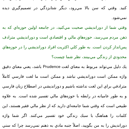
كنيد. وقتي كه سن بالا مي‌رود، ديگر شتابزدگي در تصميم‌گيري ديده
نمي‌شود.
وقتي شما از دورانديشي صحبت مي‌كنيد، در جامعه اولين حوزه‌اي كه به
ذهن مردم مي‌رسد، حوزه‌هاي مالي و اقتصادي است و دورانديشي مترادف
پس‌انداز كردن است. به طور كلي اكثريت افراد دورانديشي را در حوزه‌هاي
محدودي از زندگي مي‌بينند، نظر شما چيست؟
يك دليل مي‌تواند مربوط به معناي لغت Prudence‌ باشد، يعني معناي دقيق
واژه ممكن است دورانديشي نباشد و ممكن است ما لغت فارسي كاملاً
مترادفي براي اين لغت نداشته باشيم و دورانديشي در اصطلاح زبان فارسي
و به طور عاميانه در رابطه با حوزه‌هاي مالي تفسير شده است. به علاوه
طبيعي است كه وقتي شما جامعه‌اي داريد كه از نظر مالي فقير هستند، اين
كلمات را هماهنگ با سبك زندگي خود تفسير مي‌كنند. اگر شما واژه
دورانديش را به من بگوييد، اصلاً جنبه مادي به ذهنم نمي‌رسد چرا كه سني