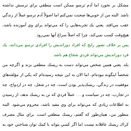
مشكل بر نخورد اما آدم ترسو ممكن است منطقي براي ترسش نداشته
باشد. البته من از خوبي‌ها صحبت نمي‌كنم اما اصولاً آدم ترسو عملاً از زندگي
عقب مي‌افتد. يعني يك تجربه‌هايي را كه مي‌تواند براي وي آموزنده باشد،
هيچ‌وقت كسب نمي‌كند، چرا كه اصلاً سراغ آنها نمي‌رود.
پس بر خلاف تصور رايج كه افراد دورانديش را افرادي ترسو مي‌دانند، يك
فرد دورانديش مي‌تواند فردي شجاع هم باشد.
بله. يعني همين شخص مي‌تواند دست به ريسك منطقي بزند و اگرچه من
شخصاً اينگونه نبوده‌ام، اما الان به اين نتيجه رسيده‌ام كه يكي از مؤلفه‌هاي
موفقيت در زندگي، ريسك‌پذير بودن است، چه در شغل، چه در ازدواج، چه
در تجارب، چه در سياست و… . عملاً فردي كه تن به ريسك ندهد، از رسيدن
به اطلاعات زيادي كه مي‌تواند براي وي مفيد باشد، محروم مي‌شود. البته
منظور من، همان‌طور كه گفتم، ريسك منطقي است. براي مثال مصرف
كراك ريسك عاقلانه نيست اما اگر كسي بتواند با كمك توان شناختي خود به