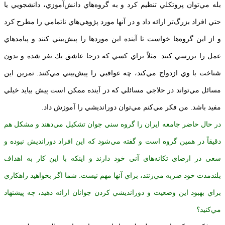
بله مي‌توان پروتكلي تنظيم كرد و به گروه‌هاي دانش‌آموزي، دانشجويي يا
حتي افراد بزرگ‌تر ارائه داد و در آنها مورد پژوهي‌هاي ناتمامي را مطرح كرد
و از اين گروه‌ها خواست تا آينده اين موردها را پيش‌بيني كنند و پيامدهاي
عمل را بررسي كنند. مثلاً براي كسي كه درجا عاشق يك نفر شده و بدون
شناخت با وي ازدواج مي‌كند، چه عواقبي را پيش‌بيني مي‌كنند. تمرين اين
مسائل مي‌تواند در حلاجي مسائلي كه در آينده ممكن است پيش بيايد خيلي
مفيد باشد. من فكر مي‌كنم مي‌توان دورانديشي را آموزش داد.
در حال حاضر جامعه ايران را گروه سني جوان تشكيل مي‌دهند و مشكل هم
دقيقاً در همين گروه است و گفته مي‌شود كه اين افراد دورانديش نبوده و
سعي در ارضاي تكانه‌هاي آني خود دارند و اينكه با اين كار به اهداف
بلندمدت خود ضربه مي‌زنند، براي آنها مهم نيست. شما اگر بخواهيد راهكاري
براي بهبود اين وضعيت و دورانديشي كردن جوانان ارائه دهيد، چه پيشنهاد
مي‌كنيد؟