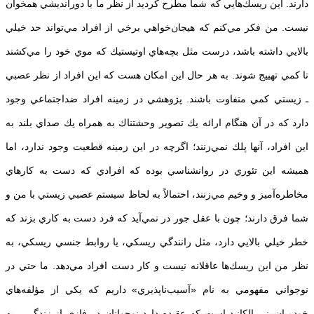
دارند. اين ريسك‌هايي كه شما مطرح كرديد از نظر ما با دورانديشي همخوان
نيست. من فكر مي‌كنم كه هيجان‌خواهي برخي از افراد مي‌تواند حد خيلي
بالايي داشته باشد، درست مثل بچه‌هاي اوتيستيك كه موي خود را مي‌كشند
تا كمي تهييج شوند. به هر حال اين امكان هست كه اين افراد از نظر عصبي
ـ زيستي كمي متفاوت باشند. پژوهشي در زمينه افراد ضداجتماعي وجود
دارد كه در آن هنگام ارائه يك تصوير وحشتناك به همراه يك صداي بلند به
اين افراد، آنها پلك نمي‌زنند؛ اگرچه در اين زمينه قطعيت وجود ندارد، اما
هميشه اين تئوري در روانشناسي بوده كه افرادي كه دست به كارهاي
مخاطره‌آميز و وخيم مي‌زنند، احتمالاً به لحاظ سيستم عصبي زيستي با من و
شما فرق دارند؛ چون با عقل جور در نمي‌آيد كه فرد دست به كاري بزند كه
خطر خيلي بالايي دارد، مثل رانندگي ريسكي، يا روابط جنسي ريسكي، به
نظر من اين ريسك‌ها عاقلانه نيست و كار دست افراد مي‌دهد. ما حتي در
نوجواني مفهومي به نام «آسيب‌ناپذيري» داريم كه يكي از مؤلفه‌هاي
خودميان‌بيني الكانيد است كه عقيده دارد نوجوانان در فازي از زندگي ـ به