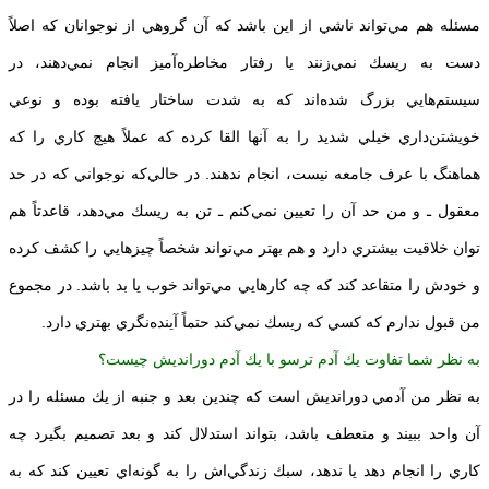
مسئله هم مي‌تواند ناشي از اين باشد كه آن گروهي از نوجوانان كه اصلاً
دست به ريسك نمي‌زنند يا رفتار مخاطره‌آميز انجام نمي‌دهند، در
سيستم‌هايي بزرگ شده‌اند كه به شدت ساختار يافته بوده و نوعي
خويشتن‌داري خيلي شديد را به آنها القا كرده كه عملاً هيچ كاري را كه
هماهنگ با عرف جامعه نيست، انجام ندهند. در حالي‌كه نوجواني كه در حد
معقول ـ و من حد آن را تعيين نمي‌كنم ـ تن به ريسك مي‌دهد، قاعدتاً هم
‌توان خلاقيت بيشتري دارد و هم بهتر مي‌تواند شخصاً چيزهايي را كشف كرده
و خودش را متقاعد كند كه چه كارهايي مي‌تواند خوب يا بد باشد. در مجموع
من قبول ندارم كه كسي كه ريسك نمي‌كند حتماً آينده‌نگري بهتري دارد.
به نظر شما تفاوت يك آدم ترسو با يك آدم دورانديش چيست؟
به نظر من آدمي دورانديش است كه چندين بعد و جنبه از يك مسئله را در
آن واحد ببيند و منعطف باشد، بتواند استدلال كند و بعد تصميم بگيرد چه
كاري را انجام دهد يا ندهد، سبك زندگي‌اش را به گونه‌اي تعيين كند كه به