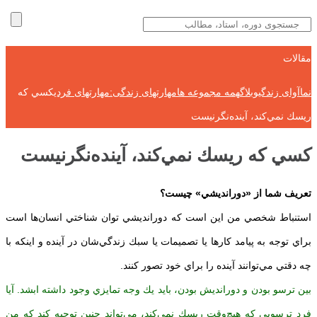
مقالات
نماآوای زندگی
وبلاگ
همه مجموعه ها
مهارتهای زندگی:مهارتهای فردی
كسي كه
ريسك نمي‌كند، آينده‌‌نگرنيست
كسي كه ريسك نمي‌كند، آينده‌‌نگرنيست
تعريف شما از «دورانديشي» چيست؟
استنباط شخصي من اين است كه دورانديشي توان شناختي انسان‌ها است
براي توجه به پيامد كارها يا تصميمات يا سبك زندگي‌شان در آينده و اينكه با
چه دقتي مي‌توانند آينده را براي خود تصور كنند.
بين ترسو بودن و دورانديش بودن، بايد يك وجه تمايزي وجود داشته ابشد. آيا
فرد ترسويي كه هيچ‌وقت ريسك نمي‌كند، مي‌تواند چنين توجيه كند كه من