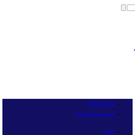
09358341515
info@namaava.com
وبلاگ