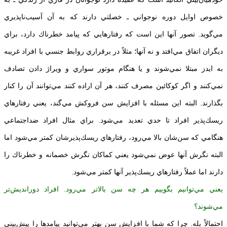
خصوص اوايل دوره نوجواني ـ خصلتي دارند كه به آن آسيب‌ناپذيري
مي‌گويد. تصور آنها اين است كه رفتارهايي كه پيامد خطرناك دارد، براي
ديگران اتفاق مي‌افتد و نه آنها؛ مثلاً در برقراري روابط جنسي با افراد غريبه
به ايدز مبتلا نمي‌شوند و يا هنگام موتور سواري و ويراژ دادن تصادف
نمي‌كنند و اگر كوكائين مصرف كنند، هر آن اراده كنند مي‌توانند آن را كنار
بگذارند. البته اين مسئله با افزايش سن فروكش مي‌گند، يعني رفتارهاي
ريسك‌پذير افراد تا حدي تعديد مي‌شود. براي مثال افراد ضداجتماعي
هنگامي كه سن‌شان بالا مي‌رود، رفتارهاي ريسك‌پذيرشان كمتر مي‌شود اما
البته نگرش آنها عوض نمي‌شود يعني كماكان نگرش خصمانه و خطرناك را
دارند اما عملاً رفتارهاي ريسك‌پذير آنها كمتر مي‌شود.
يعني مي‌توانيم بگوييم هر چه سن بالاتر مي‌رود. افراد دورانديش‌تر
مي‌‌شوند؟
احتمالاً بله. چرا كه شما با افزايش سن بهتر مي‌توانيد پيامدها را پيش‌بيني