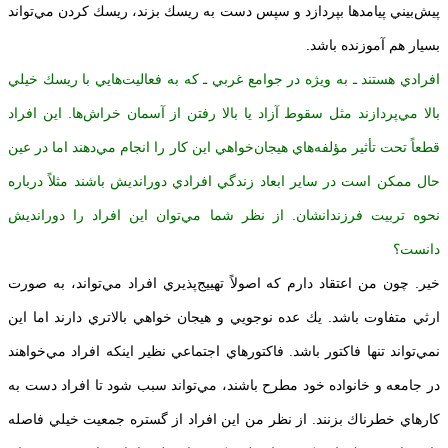
پيش‌بيني پيامدها بپردازد و سپس دست به ريسك بزند، ريسك كردن مي‌تواند
بسيار هم آموزنده باشد.
افرادي هستند ـ به ويژه در جوامع غربي ـ كه به فعاليت‌هايي با ريسك خيلي
بالا مي‌پردازند مثل سقوط آزاد يا بالا رفتن از آسمان خراش‌ها. اين افراد
قطعاً تحت تأثير مؤلفه‌هاي هيجان‌خواهي اين كار را انجام مي‌دهند اما در عين
حال ممكن است در ساير ابعاد زندگي افرادي دورانديش باشند مثلاً درباره
نحوه تربيت فرزندانشان. از نظر شما مي‌توان اين افراد را دورانديش
دانست؟
خير. چون من اعتقاد دارم كه اصولاً تهييج‌پذيري افراد مي‌تواند، به صورت
ارثي متفاوت باشد. يك عده نوجويي و هيجان خواهي بالاتري دارند اما اين
نمي‌تواند تنها فاكتور باشد. فاكتورهاي اجتماعي نظير اينكه افراد مي‌خواهند
در جامعه و خانواده خود مطرح باشند، مي‌تواند سبب شود تا افراد دست به
كارهاي خطرناك بزنند. از نظر من اين افراد از گستره جمعيت خيلي فاصله