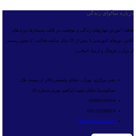
درباره نماآوای زندگی
هدف:
آموزش مهارتهای زندگی و موفقیت،در قالب سمینارها،دوره های
آنلاین ،تورهای آموزشی با بیش از 22 سال سابقه فعالیت.”با مجوز رسمی
از وزارت فرهنگ و ارشاد اسلامی”
دفتر مرکزی: تهران، خیابان ولیعصر،بالاتر از مسجد بلال
صداوسیما،خیابان شهید ابراهیم مهری،شماره 16
09358341515
021-22038013
info@namaava.com