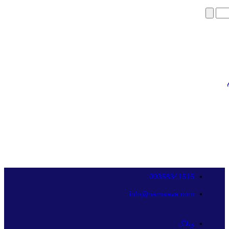
09358341515
info@namaava.com
وبلاگ