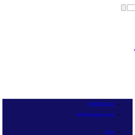
09358341515
info@namaava.com
وبلاگ