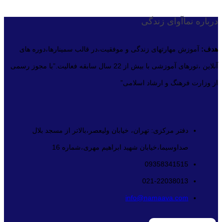
درباره نماآوای زندگی
هدف:
آموزش مهارتهای زندگی و موفقیت،در قالب سمینارها،دوره های
آنلاین ،تورهای آموزشی با بیش از 22 سال سابقه فعالیت.”با مجوز رسمی
از وزارت فرهنگ و ارشاد اسلامی”
دفتر مرکزی: تهران، خیابان ولیعصر،بالاتر از مسجد بلال
صداوسیما،خیابان شهید ابراهیم مهری،شماره 16
09358341515
021-22038013
info@namaava.com