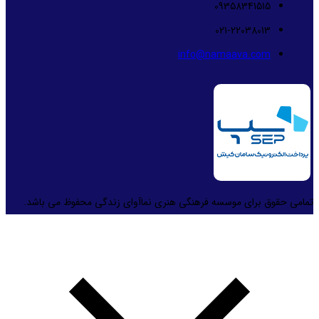
09358341515
021-22038013
info@namaava.com
تمامی حقوق برای موسسه فرهنگی هنری نماآوای زندگی محفوظ می باشد.