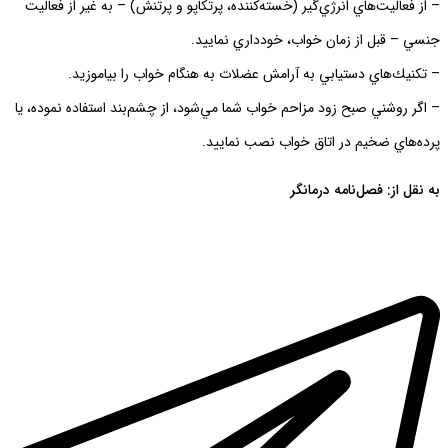
– از فعاليت‌هاي انرژي‌‌گير (خسته‌كننده، پرتكاپو و پرتنش) – به غير از فعاليت
جنسي – قبل از زمان خواب، خودداري نماييد.
– تكنيك‌هاي دستيابي به آرامش عضلات به هنگام خواب را بياموزيد.
– اگر روشني صبح زود مزاحم خواب شما مي‌شود، از چشم‌بند استفاده نموده، يا
پرده‌هاي ضخيم در اتاق خواب نصب نماييد.
به نقل از: فصل‌نامه درمانگر