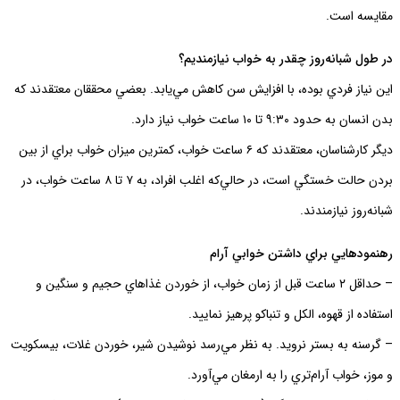
مقايسه است.
در طول شبانه‌روز چقدر به خواب نيازمنديم؟
اين نياز فردي بوده، با افزايش سن كاهش مي‌يابد. بعضي محققان معتقدند كه
بدن انسان به حدود ٩:٣٠ تا ١٠ ساعت خواب نياز دارد.
ديگر كارشناسان، معتقدند كه ٦ ساعت خواب، كمترين ميزان خواب براي از بين
بردن حالت خستگي است، در حالي‌كه اغلب افراد، به ٧ تا ٨ ساعت خواب، در
شبانه‌روز نيازمندند.
رهنمودهايي براي داشتن خوابي آرام
– حداقل ٢ ساعت قبل از زمان خواب، از خوردن غذاهاي حجيم و سنگين و
استفاده از قهوه، الكل و تنباكو پرهيز نماييد.
– گرسنه به بستر نرويد. به نظر مي‌رسد نوشيدن شير، خوردن غلات، بيسكويت
و موز، خواب آرام‌تري را به ارمغان مي‌آورد.