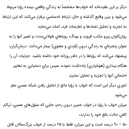
ديگر بر اين عقيده‌اند كه خواب‌ها مشخصاً به زندگي واقعي بيننده رؤيا مربوط
مي‌شود و بين وقايع گذشته و حال، ارتباط احساسي برقرار مي‌كنند كه اين ارتباط
به تجزيه و تحليل تضادها و تعارضات فرد، كمك مي‌نمايد.
روان‌كاوان پيرو مكتب فرويد و يونگ، روياهاي طولاني‌مدت و تعبير آنها را به
عنوان پنجره‌اي به زندگي درون (فردي و معنوي) بيمار مي‌دانند: درمان‌گران،
پيشنهاد مي‌كنند كه رؤياها را در دفتر روزانه خود داشته باشيد. جزئيات آن را
هنگام بيداري (هوشياري) يادداشت نموده، سپس براي دستيابي به تعابير
احتمالي آنها را تجزيه و تحليل نماييد.
تئوري ديگر اين است كه خواب با رؤيا مانع از تحليل رفتن شبكه عصبي مغز
مي‌شود.
ميزان خواب با رؤيا در خواب جنين درون رحم، جايي كه سلول‌هاي عصبي، تراكم
كافي حالت بالغ خود را ندارند،
٥٠ – ٩٠ درصد است و اين ميزان، فقط با ٢٥ درصد از خواب بزرگ‌سالان قابل