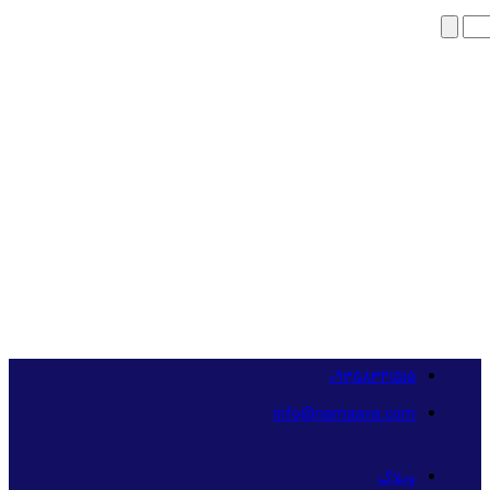
09358341515
info@namaava.com
وبلاگ