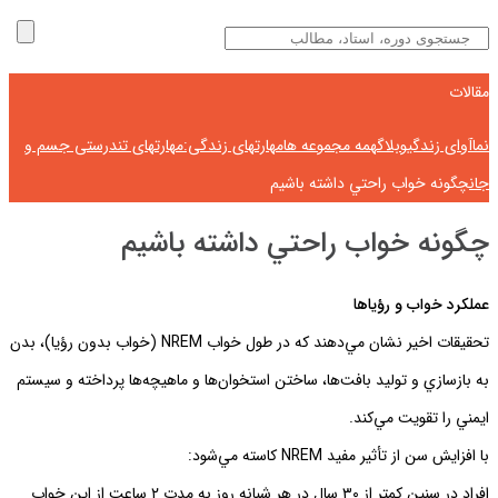
مقالات
نماآوای زندگی
وبلاگ
همه مجموعه ها
مهارتهای زندگی:مهارتهای تندرستی جسم و
جان
چگونه خواب راحتي داشته باشيم
چگونه خواب راحتي داشته باشيم
عملكرد خواب و رؤياها
تحقيقات اخير نشان مي‌دهند كه در طول خواب NREM (خواب بدون رؤيا)، بدن
به بازسازي و توليد بافت‌ها، ساختن استخوان‌ها و ماهيچه‌ها پرداخته و سيستم
ايمني را تقويت مي‌كند.
با افزايش سن از تأثير مفيد NREM كاسته مي‌شود:
افراد در سنين كمتر از ٣٠ سال در هر شبانه روز به مدت ٢ ساعت از اين خواب