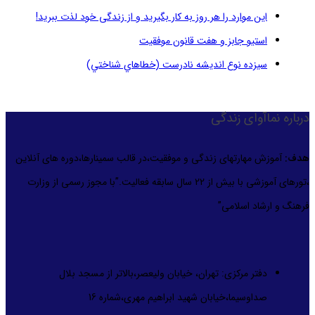
این موارد را هر روز به کار بگیرید و از زندگی خود لذت ببرید!
استیو جابز و هفت قانون موفقیت
سيزده نوع انديشه نادرست (خطاهاي شناختي)
درباره نماآوای زندگی
هدف:
آموزش مهارتهای زندگی و موفقیت،در قالب سمینارها،دوره های آنلاین
،تورهای آموزشی با بیش از 22 سال سابقه فعالیت.”با مجوز رسمی از وزارت
فرهنگ و ارشاد اسلامی”
دفتر مرکزی: تهران، خیابان ولیعصر،بالاتر از مسجد بلال
صداوسیما،خیابان شهید ابراهیم مهری،شماره 16