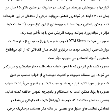
گران‌بها و نيروبخش بهره‌مند مي‌گردند. در حالي‌كه در سنين بالاي ٦٥ سال اين
زمان به ٣٠ دقيقه در شبانه‌روز كاهش مي‌يابد. برخي از محققان بر اين عقيده‌اند
كه با يافتن راه‌هايي جهت حفظ و بهره‌مندي از اين نوع خواب (٢ ساعت خواب
مؤثر در شبانه‌روز)، بتوانند پروسه افزايش سن را به تأخير بيندازند.
تصور مي‌شود كه REM Sleep (خواب همراه با رؤيا) به نوعي از نظر سلامت
روان‌شناختي ارزشمند بوده، در برقراري ارتباط ميان اتفاقاتي كه از آنها بي‌اطلاع
هستيم و آنچه احساس مي‌نماييم، مؤثر است.
همواره شنيده‌ايم افرادي كه با كمبود خواب مواجه‌اند، دچار فراموشي و سردرگمي
مي‌شوند، اين مسئله ضرورت و اهميت بهره‌مندي از خواب مناسب در طول
شبانه‌روز را مورد تائيد قرار مي‌دهد و سبب اثبات اين تئوري مي‌گردد كه خواب
همواره با رؤيا، ممكن است به استحكام و يك‌پارچه نمودن حافظه كمك نمايد.
بعضي محققان معتقدند كه خواب‌ها (رؤياها) نتيجه انفجارهاي بي‌هدف و
تصادفي فعاليت‌هاي سلول‌هاي عصبي در ساقه مغز هستند، درحالي‌كه برخي