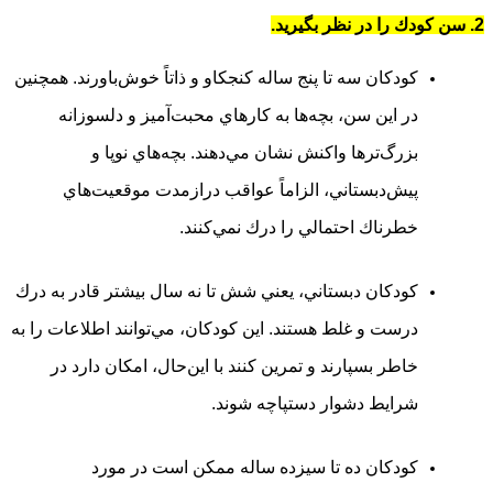
2. سن كودك را در نظر بگيريد.
كودكان سه تا پنج ساله كنجكاو و ذاتاً خوش‌باورند. همچنين
در اين سن، بچه‌ها به كارهاي محبت‌آميز و دلسوزانه
بزرگ‌ترها واكنش نشان مي‌دهند. بچه‌هاي نوپا و
پيش‌دبستاني، الزاماً عواقب درازمدت موقعيت‌هاي
خطرناك احتمالي را درك نمي‌كنند.
كودكان دبستاني، يعني شش تا نه سال بيشتر قادر به درك
درست و غلط هستند. اين كودكان، مي‌توانند اطلاعات را به
خاطر بسپارند و تمرين كنند با اين‌حال، امكان دارد در
شرايط دشوار دستپاچه شوند.
كودكان ده تا سيزده ساله ممكن است در مورد