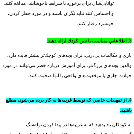
توانايي‌شان براي برخورد با شرايط ناخوشايند، مبالغه كنند.
و احساس كنند نبايد نگران باشند و در مورد خطر كردن،
خونسرد رفتار كنند.
3
. اطلاعاتي متناسب با سن كودك ارائه دهيد.
بازي و مكالمات پي‌در‌پي، براي بچه‌هاي كوچك‌تر بيشتر فايده دارد.
والدين بچه‌هاي بزرگ‌تر، براي آموزش درباره خطر مي‌توانند در مورد
حوادث جاري يا موقعيت‌هاي واقعي با آنها صحبت كنند.
4
. از تمهيدات خاصي كه توسط غريبه‌ها به كار برده مي‌شود، مطلع
باشيد.
به كودكان ياد بدهيد كه به غريبه‌ها در پيدا كردن توله‌سگ