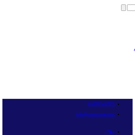
09358341515
info@namaava.com
وبلاگ