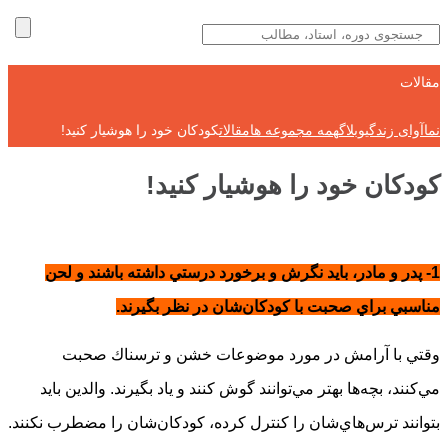
مقالات
نماآوای زندگی
وبلاگ
همه مجموعه ها
مقالات
كودكان خود را هوشيار كنيد!
كودكان خود را هوشيار كنيد!
1- پدر و مادر، بايد نگرش و برخورد درستي داشته باشند و لحن
مناسبي براي صحبت با كودكان‌شان در نظر بگيرند.
وقتي با آرامش در مورد موضوعات خشن و ترسناك صحبت
مي‌كنند، بچه‌ها بهتر مي‌توانند گوش كنند و ياد بگيرند. والدين بايد
بتوانند ترس‌هاي‌شان را كنترل كرده، كودكان‌شان را مضطرب نكنند.