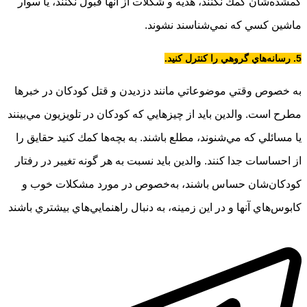
گمشده‌شان كمك نكنند، هديه و شكلات از آنها قبول نكنند، يا سوار
ماشين كسي كه نمي‌شناسند نشوند.
5. رسانه‌هاي گروهي را كنترل كنيد.
به خصوص وقتي موضوعاتي مانند دزديدن و قتل كودكان در خبرها
مطرح است. والدين بايد از چيزهايي كه كودكان در تلويزيون مي‌بينند
يا مسائلي كه مي‌شنوند، مطلع باشند. به بچه‌ها كمك كنيد حقايق را
از احساسات جدا كنند. والدين بايد نسبت به هر گونه تغيير در رفتار
كودكان‌شان حساس باشند، به‌خصوص در مورد مشكلات خوب و
كابوس‌هاي آنها و در اين زمينه، به دنبال راهنمايي‌هاي بيشتري باشند