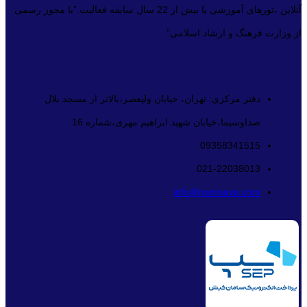
آنلاین ،تورهای آموزشی با بیش از 22 سال سابقه فعالیت.”با مجوز رسمی
از وزارت فرهنگ و ارشاد اسلامی”
دفتر مرکزی: تهران، خیابان ولیعصر،بالاتر از مسجد بلال
صداوسیما،خیابان شهید ابراهیم مهری،شماره 16
09358341515
021-22038013
info@namaava.com