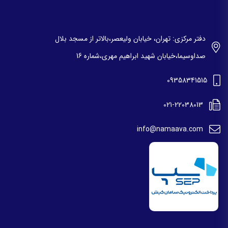
دفتر مرکزی: تهران، خیابان ولیعصر،بالاتر از مسجد بلال
صداوسیما،خیابان شهید ابراهیم مهری،شماره 16
09358341515
021-22038013
info@namaava.com