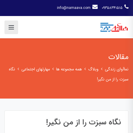
info@namaava.com
09358341515
مقالات
نماآوای زندگی
وبلاگ
همه مجموعه ها
مهارتهای اجتماعی
نگاه
سبزت را از من نگیر!
نگاه سبزت را از من نگیر!