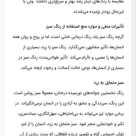
مقایسه با رنگ‌های دیگر رشد بهتر و سریع‌تری داشتند. ولی با
این‌حال زودتر پژمرده می‌شدند.
تأثیرات منفی و موارد منع استفاده از رنگ سبز
گرچه رنگ سبز یك رنگ درمانی خنثی است، اما بر روح و روان همه
انسان‌ها، تأثیر مشابهی نمی‌گذارد. رنگ سبز یا زرد، بسیاری از
انسان‌ها را عصبی و ناآرام می‌كند. تأثیر طولانی‌مدت رنگ سبز در
بسیاری از انسان‌ها، نوعی حالت كسالت و رخوت ایجاد می‌كند.
سبز متمایل به زرد
رنگ نخستین جوانه‌های نورسیده درختان، معمولاً سبز روشن است.
این رنگ، سرزندگی و عشق به آزادی را در انسان برمی‌انگیزاند. در
برخی موارد نیز می‌تواند به بی‌احتیاطی، سهل‌انگاری، سبك‌سری،
تكبر و خودنمایی منجر شود. سبز متمایل به زرد، انسان را از غم،
تفكر، احساس گناه و تقصیر درباره اتفاقاتی كه مدت زیادی ا‌ز آن