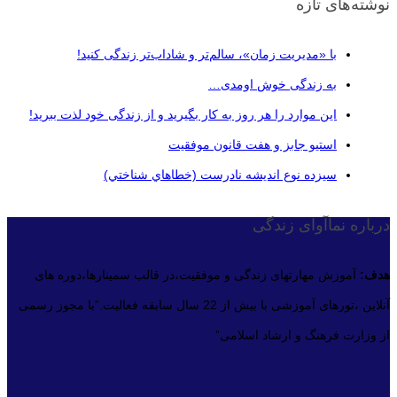
نوشته‌های تازه
با «مدیریت زمان»، سالم‌تر و شاداب‌تر زندگی کنید!
به زندگی خوش اومدی…
این موارد را هر روز به کار بگیرید و از زندگی خود لذت ببرید!
استیو جابز و هفت قانون موفقیت
سيزده نوع انديشه نادرست (خطاهاي شناختي)
درباره نماآوای زندگی
هدف:
آموزش مهارتهای زندگی و موفقیت،در قالب سمینارها،دوره های
آنلاین ،تورهای آموزشی با بیش از 22 سال سابقه فعالیت.”با مجوز رسمی
از وزارت فرهنگ و ارشاد اسلامی”