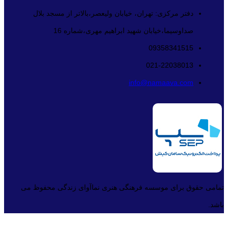
دفتر مرکزی: تهران، خیابان ولیعصر،بالاتر از مسجد بلال
صداوسیما،خیابان شهید ابراهیم مهری،شماره 16
09358341515
021-22038013
info@namaava.com
تمامی حقوق برای موسسه فرهنگی هنری نماآوای زندگی محفوظ می
باشد.