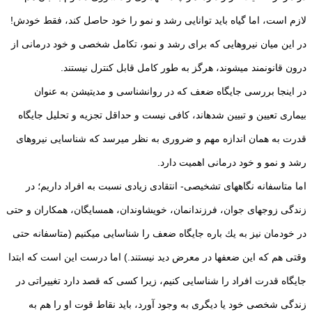
لازم است، اما گیاه باید توانایی رشد و نمو را خود حاصل كند، فقط خودش!
در این میان نیروهایی كه برای رشد و نمو، تكامل شخصی و خود درمانی از
درون قانونمند می‏شوند، هرگز به طور كامل قابل كنترل نیستند.
در اینجا بررسی جایگاه ضعف كه در روان‏شناسی و مدیتیشن به عنوان
بیماری تعیین و تبیین شده‏اند‏، كافی نیست و حداقل تجزیه و تحلیل جایگاه
قدرت به همان اندازه مهم و ضروری به نظر می‏رسد كه شناسایی نیروهای
رشد و نمو و خود درمانی اهمیت دارد.
اما متاسفانه‏ نگاه‏های تشخیصی- انتقادی زیادی نسبت به افراد داریم؛ در
زندگی زوج‏های جوان، فرزندانمان‏، خویشاوندان، همسایگان، همكاران و حتی
در خودمان نیز به یك باره جایگاه ضعف را شناسایی می‏كنیم (متاسفانه حتی
وقتی هم كه این ضعف‏ها در معرض دید نیستند.) اما درست این است كه ابتدا
جایگاه قدرت افراد را شناسایی كنیم‏، زیرا كسی كه قصد دارد تغییراتی در
زندگی شخصی خود‏ یا دیگری به وجود آورد، باید نقاط قوت او را هم به