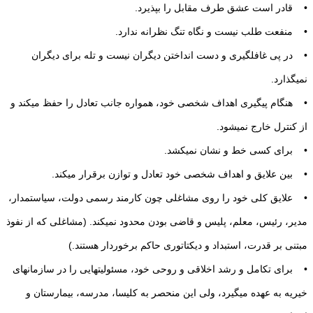
• قادر است عشق طرف مقابل را بپذیرد.
• منفعت طلب نیست و نگاه تنگ نظرانه ندارد.
• در پی غافلگیری و دست انداختن دیگران نیست و تله برای دیگران
نمی‏گذارد.
• هنگام پیگیری اهداف شخصی خود‎، همواره جانب تعادل را حفظ می‏كند و
از كنترل خارج نمی‏شود.
• برای كسی خط و نشان نمی‏كشد.
• بین علایق و اهداف شخصی خود تعادل و توازن برقرار می‏‏كند.
• علایق كلی خود را روی مشاغلی چون كارمند رسمی دولت‏، سیاستمدار،
مدیر‏، رئیس، معلم، پلیس و قاضی بودن محدود نمی‏كند. (مشاغلی كه از نفوذ
مبتنی بر قدرت‏، استبداد و دیكتاتوری حاكم برخوردار هستند.)
• برای تكامل و رشد اخلاقی و روحی خود، مسئولیت‏هایی را در سازمان‏های
خیریه به عهده می‏گیرد‏، ولی این منحصر به كلیسا، مدرسه‏، بیمارستان و