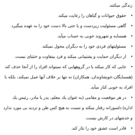
زندگی می‏كنند.
• حقوق حیوانات و گیاهان را رعایت می‏كند.
• گاهی مسئولیت زیردست و یا حتی بالا دست خود را به عهده می‏گیرد.
• همسایه و شهروند خوبی به حساب می‏آید.
• مسئولیت‏های فردی خود را به دیگران محول نمی‏كند.
• از دیگران حمایت و پشتیبانی می‏كند و فرد بی‏‏‎تفاوت و خنثی‏ای نیست.
• جایی كه كار می‏كند یا در گروه‏هایی كه نمی‏تواند افراد را از آنجا حذف كند
(همسایگان‏،خویشاوندان، همكاران) نه تنها بر خلاف آنها عمل نمی‏كند‏، بلكه با
افراد به خوبی كنار می‏آید.
• در هر موقعیت و مقامی (به عنوان یك معلم، پدر یا مادر‏، رئیس یك
اداره) دلسوزانه رفتار می‏كند و نسبت به هیچ كس ظن و تردید بی مورد ندارد
و خدشه‏ای در كارش نیست.
• قادر است عشق خود را نثار كند.