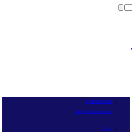
09358341515
info@namaava.com
وبلاگ