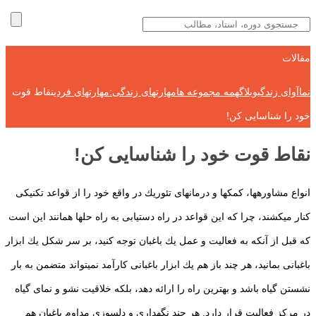
مقالات
نماآوای زندگی
وبلاگ
همه مجموعه ها
مهارتهای زندگی:مهارتهای فردی
نقاط قوت
خود را شناسایی كن!
نقاط قوت خود را شناسایی كن!
انواع مشاوره‏ها‏، كمك‏ها و درمانهای تئوریك در واقع خود را از قواعد تكنیكی
كنار می‏كشند، چرا كه این قواعد در راه دستیابی به راه حل‏ها همانند این است
كه قبل از آنكه به فعالیت و عمل یك باغبان توجه كنید، بر سر شكل یك ابزار
باغبانی بمانید، هر چند باز هم یك ابزار باغبانی كارآمد نمی‏تواند متضمن به بار
نشستن گیاه باشد و بهترین راه را ارائه دهد، بلكه خلاقیت نشو و نمای گیاه
در مركز فعالیت قرار دارد. هر چند نگهداری و دلسوزی مداوم باغبان هم