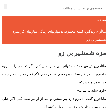
مقالات
نماآوای زندگی
وبلاگ
همه مجموعه ها
مهارتهای زندگی:مهارتهای فردی
مزه
شمشير بن زو
مزه شمشير بن زو
ماتاجورو توضيح داد: «نمي‎توانم اين قدر صبر كنم. اگر تعليمم را بپذيري،
حاضرم به هر كار سخت و زحمتي تن در دهم. اگر غلام فدايي‎ات شوم چه
قدر طول مي‎كشد؟»
«اوه. شايد ده سال.»
ماتاجورو گفت: «پدرم دارد پير مي‎شود و بايد از او مواظبت كنم. اگر خيلي
خيلي سخت كار كنم چند سال طول مي‎كشد؟»