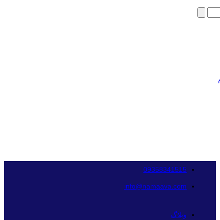
09358341515
info@namaava.com
وبلاگ