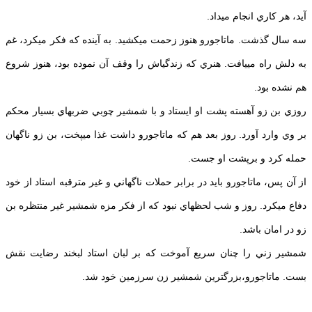
آيد، هر كاري انجام مي‎داد.
سه سال گذشت. ماتاجورو هنوز زحمت مي‎كشيد. به آينده كه فكر مي‎كرد، غم
به دلش راه مي‎يافت. هنري كه زندگي‏اش را وقف آن نموده بود،‌ هنوز شروع
هم نشده بود.
روزي بن زو آهسته پشت او ايستاد و با شمشير چوبي ضربه‎اي بسيار محكم
بر وي وارد آورد. روز بعد هم كه ماتاجورو داشت غذا مي‎پخت، بن زو ناگهان
حمله كرد و برپشت او جست.
از آن پس، ماتاجورو بايد در برابر حملات ناگهاني و غير مترقبه استاد از خود
دفاع مي‎كرد. روز و شب لحظه‎اي نبود كه از فكر مزه شمشير غير منتظره بن
زو در امان باشد.
شمشير زني را چنان سريع آموخت كه بر لبان استاد لبخند رضايت نقش
بست. ماتاجورو،‌بزرگ‎ترين شمشير زن سرزمين‏ خود شد.