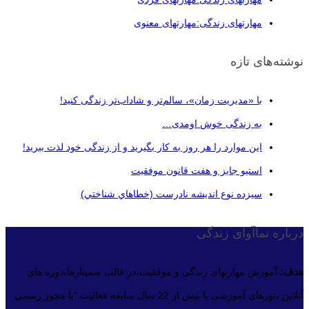
مهارتهای زندگی:مهارتهای معنوی
نوشته‌های تازه
با «مدیریت زمان»، سالم‌تر و شاداب‌تر زندگی کنید!
به زندگی خوش اومدی…
این موارد را هر روز به کار بگیرید و از زندگی خود لذت ببرید!
استیو جابز و هفت قانون موفقیت
سيزده نوع انديشه نادرست (خطاهاي شناختي)
درباره نماآوای زندگی
هدف:
آموزش مهارتهای زندگی و موفقیت،در قالب سمینارها،دوره های
آنلاین ،تورهای آموزشی با بیش از 22 سال سابقه فعالیت.”با مجوز رسمی