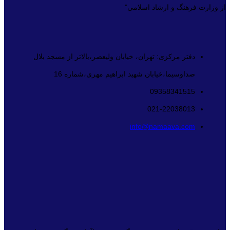
از وزارت فرهنگ و ارشاد اسلامی”
دفتر مرکزی: تهران، خیابان ولیعصر،بالاتر از مسجد بلال
صداوسیما،خیابان شهید ابراهیم مهری،شماره 16
09358341515
021-22038013
info@namaava.com