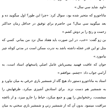
«اوه. شايد سي سال.»
ماتاجورو كه متحير شده بود، سوال كرد: «چرا اين طور؟ اول مي‎گوييد ده و
بعد مي‎گوييد سي سال؟ من حاضرم براي توفيق در حداقل زمان حداكثر
زحمت و رنج را بر دوش كشم.»
بن زو گفت: «خب، در اين صورت بايد هفتاد سال نزد من بماني. كسي كه
مثل تو اين قدر عجله داشته باشد به ندرت ممكن است در مدتي كوتاه چيز
بياموزد.»
جوان كه عاقبت فهميد بي‎صبري‎اش عامل اصلي پاسخ‎هاي استاد است، به
آرامي جواب داد: «چشم، موافقم.»
استاد به ماتاجورو دستور داد هيچ گاه از شمشير بازي حرفي به ميان نياورد و
به شمشير هم دست نزند. براي استادش آشپزي مي‎كرد، ظرف‎هايش را
مي‎شست، رختخوابش را پهن و جمع مي‎كرد، حياط را جارو مي‎زد، و از باغچه
مراقبت مي‎نمود. بدون آن كه از شمشير زني و شمشير بازي سخني به ميان