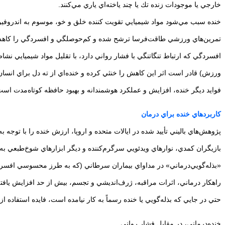
خارجي يا موجودات زنده تك يا چند ياخته‌اي ياري مي‌كنند.
خنده سبب مي‌شود مواد شيميايي تقويت كننده خلق و خو، موسوم به اندروفين‌
تمرين‌هاي ورزشي طاقت‌فرسا ترشح شده و كم‌حوصلگي و افسردگي را كاهش
افسردگي كه ارتباط تنگاتنگي با فشار رواني دارد، با تقليل مواد شيميايي نشاط‌ا
ورزش) قادر است اثر اين كاهش را خنثي كرده و خنده‌اي از ته دل براي انسان
فوايد ديگر خنده، افزايش و عملكرد هوشمندانه و بهبود حافظه كوتاه‌مدت است
كاربردهاي خنده براي درمان
پژوهش‌هاي باليني تأييد شده در ايالات متحده و اروپا، ارزش خنده را با توج
بازيگران كمدي، نوارهاي ويدئويي سرگرم‌كننده و ديگر ابزارهاي شوخ‌طبعي به 
«بذله‌گويي‌درماني» در مداواي بيماران سرطاني (كه به طرز محسوسي افسرده‌
راهكار درماني، اثرات مراقبه، ژرف‌انديشي و تجسم، بيش از حد افزايش يافت
حتي در جايي كه بذله‌گويي يا خنده رسماً به كار نيامده است، فايده استفاده
خنده‌درماني، در مقابل فشار رواني