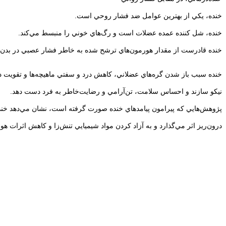
خنده، يكي از بهترين عوامل ضد فشار روحي است.
خنده، شل كننده عمده عضلات است و رگ‌هاي خوني را منبسط مي‌كند.
خنده قادرست از مقدار هورمون‌هاي ترشح شده به خاطر فشار عصبي در بدن ب
خنده سبب باز شدن گره‌هاي عضلاني، كاهش درد و سفتي ماهيچه‌ها و تقويت دست
نيكو سازند و احساس سلامت، تن‌آرامي و رضايت‌خاطر به فرد دست دهد.
پژوهش‌هايي كه پيرامون پيامدهاي خنده صورت گرفته است، نشان مي‌دهد خنده 
درون‌ريز اثر مي‌گذارد و به آزاد كردن مواد شيميايي تنش‌زا و كاهش اثرات هورمو