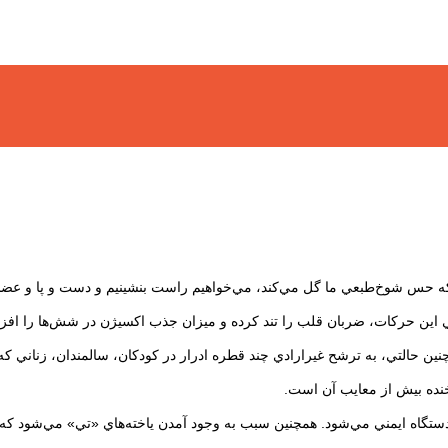
ه حس شوخ‌طبعي ما گل مي‌كند، مي‌خواهيم راست بنشينيم و دست و پا و عضلات 
همگي اين حركات، ضربان قلب را تند كرده و ميزان جذب اكسيژن در شش‌ها را اف
ن حالتي، به ترشح غيرارادي چند قطره ادرار در كودكان، سالمندان، زناني كه 
نده بيش از معايب آن است.
اه ايمني مي‌شود. همچنين سبب به وجود آمدن ياخته‌هاي «تي» مي‌شود كه به مبا