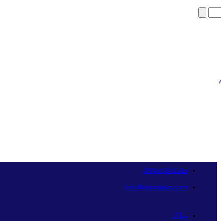
09358341515
info@namaava.com
وبلاگ