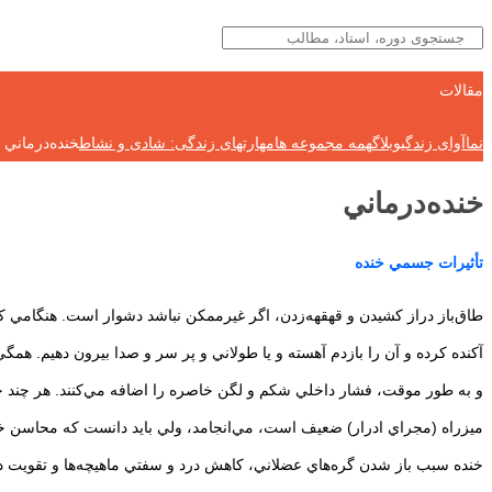
مقالات
نماآوای زندگی
وبلاگ
همه مجموعه ها
مهارتهای زندگی: شادی و نشاط
خنده‌درماني
خنده‌درماني
تأثيرات جسمي خنده
طاق‌باز دراز كشيدن و قهقهه‌زدن، اگر غيرممكن نباشد دشوار است. هنگامي ك
آكنده كرده و آن را بازدم آهسته و يا طولاني و پر سر و صدا بيرون دهيم. 
و به طور موقت، فشار داخلي شكم و لگن خاصره را اضافه مي‌كنند. هر چند چني
ميزراه (مجراي ادرار) ضعيف است، مي‌انجامد، ولي بايد دانست كه محاسن خ
خنده سبب باز شدن گره‌هاي عضلاني، كاهش درد و سفتي ماهيچه‌ها و تقويت دستگ