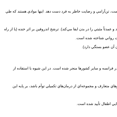
امت، تن‌آرامي و رضايت خاطر به فرد دست دهد. اينها موادي هستند كه طي
عمدتاً مثبتي را در بدن ايفا مي‌كند). ترشح اندروفين بر اثر خنده (يا از راه
اشت رواني شناخته شده است.
ن آن عضو بستگي دارد).
 در فرانسه و ساير كشورها منجر شده است. در اين شيوه با استفاده از
 متعارف و مجموعه‌اي از درمان‌هاي تكميلي توأم باشد، بر پايه اين
ايي اطفال تأييد شده است.