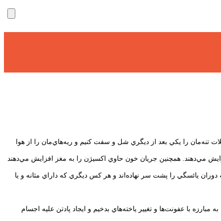
تنه‌مان را يكي بعد از ديگري شل و سفت كنيم و ريه‌هاي‌مان را از هوا
زايش مي‌دهند. همچنين جريان خون حاوي اكسيژن را به مغز افزايش مي‌دهند
دوران يائسگي را پشت سر نهاده‌اند و هر كس ديگري كه داراي مثانه و يا
رزه با عفونت‌ها و تغيير ياخته‌هاي بدخيم و ايجاد پادتن عليه اجسام