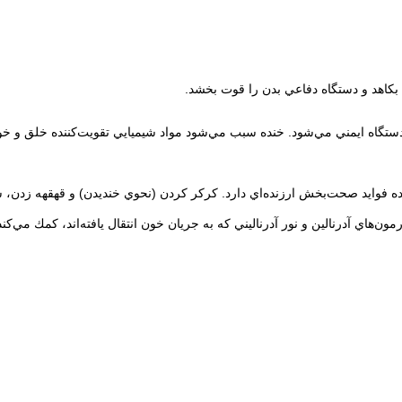
كاهد و دستگاه دفاعي بدن را قوت بخشد.
گاه ايمني مي‌شود. خنده سبب مي‌شود مواد شيميايي تقويت‌كننده خلق و خو، م
فوايد صحت‌بخش ارزنده‌اي دارد. كركر كردن (نحوي خنديدن) و قهقهه زدن، سلا
ن‌هاي آدرنالين و نور آدرناليني كه به جريان خون انتقال يافته‌اند، كمك مي‌كند