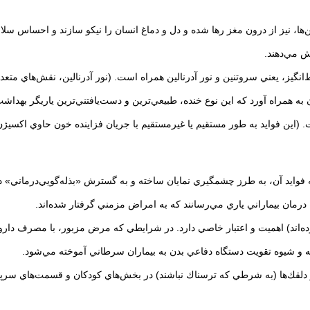
ها، نيز از درون مغز رها شده و دل و دماغ انسان را نيكو سازند و احساس سل
 مي‌دهند.
نگيز، يعني سروتنين و نور آدرنالين همراه است. (نور آدرنالين، نقش‌هاي متعدد و 
 به همراه آورد كه اين نوع خنده، طبيعي‌ترين و دست‌يافتني‌ترين ياريگر بهد
. (اين فوايد به طور مستقيم يا غيرمستقيم با جريان فزاينده خون حاوي اكسيژ
ه به فوايد آن، به طرز چشمگيري نمايان ساخته و به گسترش «بذله‌گويي‌درماني»
درمان بيماراني ياري مي‌رسانند كه به امراض مزمني گرفتار شده‌اند.
اند) اهميت و اعتبار خاصي دارد. در شرايطي كه مرض مزبور، با مصرف داروهاي
ه و شيوه تقويت دستگاه دفاعي بدن به بيماران سرطاني آموخته مي‌شود.
 از دلقك‌ها (به شرطي كه ترسناك نباشند) در بخش‌هاي كودكان و قسمت‌هاي سرپ