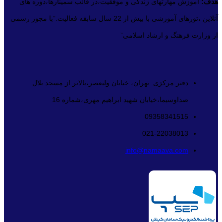
هدف:
آموزش مهارتهای زندگی و موفقیت،در قالب سمینارها،دوره های
آنلاین ،تورهای آموزشی با بیش از 22 سال سابقه فعالیت.”با مجوز رسمی
از وزارت فرهنگ و ارشاد اسلامی”
دفتر مرکزی: تهران، خیابان ولیعصر،بالاتر از مسجد بلال
صداوسیما،خیابان شهید ابراهیم مهری،شماره 16
09358341515
021-22038013
info@namaava.com