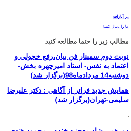
در
آپارات
ما را دنبال کنید!
مطالب زیر را حتما مطالعه کنید
نوبت دوم سمینار فن بیان،رفع خجولی و
اعتماد به نفس- استاد امیرچهره بخش-
دوشنبه14 مردادماه98(برگزار شد)
همایش جدید فراتر از آگاهی : دکتر علیرضا
سلیمی-تهران(برگزار شد)
دورهمی شاد معجزه خنده – محمود هندی