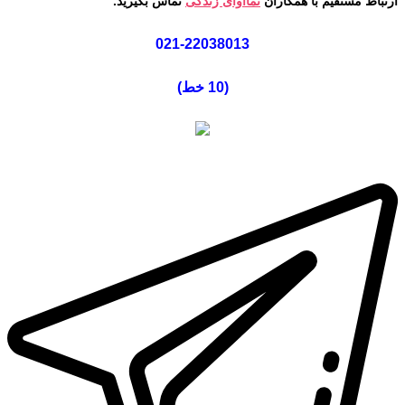
ارتباط مستقیم با همکاران
نماآوای زندگی
تماس بگیرید.
021-22038013
(10 خط
)