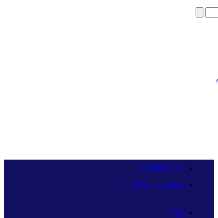
09358341515
info@namaava.com
وبلاگ