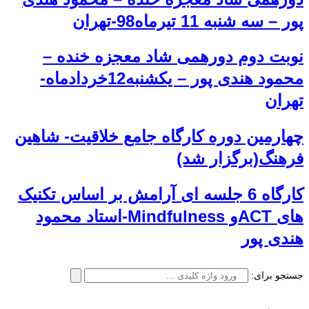
پور – سه شنبه 11 تیرماه98-تهران
نوبت دوم دورهمی شاد معجزه خنده –
محمود هندی پور – یکشنبه12خردادماه-
تهران
چهارمین دوره کارگاه جامع خلاقیت- شاهین
فرهنگ(برگزار شد)
کارگاه 6 جلسه ای آرامش بر اساس تکنیک
های ACTو Mindfulness-استاد محمود
هندی پور
جستجو برای: