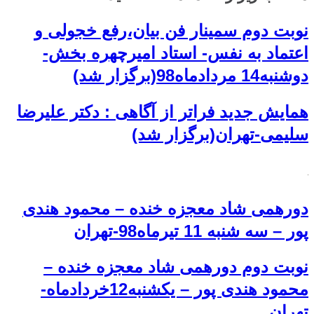
نوبت دوم سمینار فن بیان،رفع خجولی و
اعتماد به نفس- استاد امیرچهره بخش-
دوشنبه14 مردادماه98(برگزار شد)
همایش جدید فراتر از آگاهی : دکتر علیرضا
سلیمی-تهران(برگزار شد)
دورهمی شاد معجزه خنده – محمود هندی
پور – سه شنبه 11 تیرماه98-تهران
نوبت دوم دورهمی شاد معجزه خنده –
محمود هندی پور – یکشنبه12خردادماه-
تهران