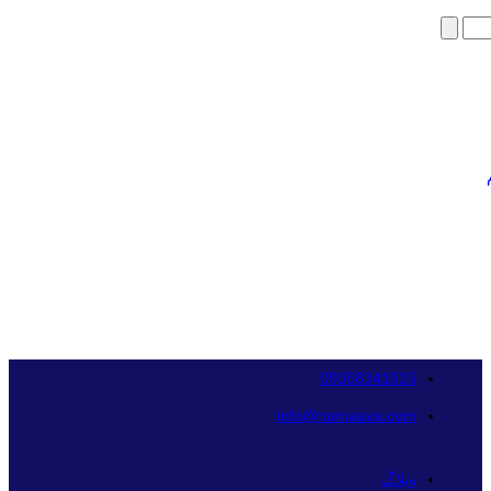
09358341515
info@namaava.com
وبلاگ