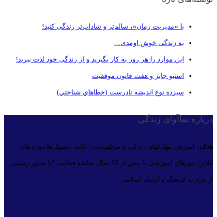
با «مدیریت زمان»، سالم‌تر و شاداب‌تر زندگی کنید!
به زندگی خوش اومدی…
این موارد را هر روز به کار بگیرید و از زندگی خود لذت ببرید!
استیو جابز و هفت قانون موفقیت
سيزده نوع انديشه نادرست (خطاهاي شناختي)
درباره نماآوای زندگی
هدف:
آموزش مهارتهای زندگی و موفقیت،در قالب سمینارها،دوره های
آنلاین ،تورهای آموزشی با بیش از 22 سال سابقه فعالیت.”با مجوز رسمی
از وزارت فرهنگ و ارشاد اسلامی”