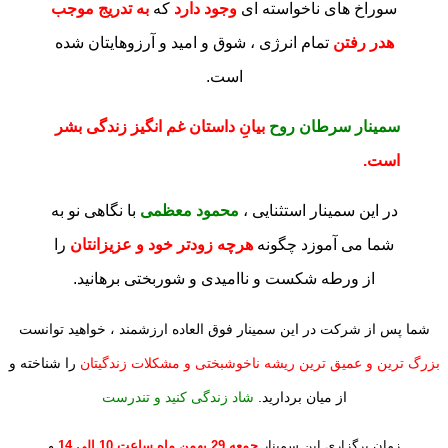
سوراخ های ناخواسته ای
وجود دارد
که
به تدریج موجب
هدر رفتن
تمام انرژی ، شوق و امید و آرزوهایتان شده
است.
سمینار سرطان روح
بیانِ داستان غم انگیز زندگی بشر
است.
در این
سمینار استثنایی ،
محمود معظمی
با نگاهی نو به
شما می آموزد چگونه
هرچه زودتر خود و عزیزانتان
را
از ورطه شکست و ناامیدی و شوربختی برهانید.
شما پس از شرکت
در این سمینار فوق العاده ارزشمند ، خواهید توانست
بزرگ ترین و عمیق ترین ریشه ناخوشبختی و مشکلات زندگیتان
را شناخته و
از میان بردارید.
شاد زندگی کنید و تندرست
زمان برگزاری این سمینار
جمعه 29 بهمن ماه ساعت 10 الی 14
و