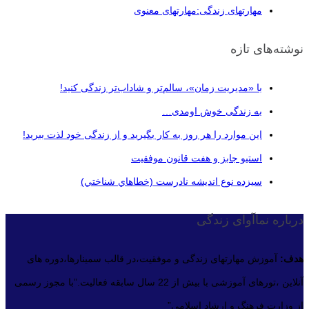
مهارتهای زندگی:مهارتهای معنوی
نوشته‌های تازه
با «مدیریت زمان»، سالم‌تر و شاداب‌تر زندگی کنید!
به زندگی خوش اومدی…
این موارد را هر روز به کار بگیرید و از زندگی خود لذت ببرید!
استیو جابز و هفت قانون موفقیت
سيزده نوع انديشه نادرست (خطاهاي شناختي)
درباره نماآوای زندگی
هدف:
آموزش مهارتهای زندگی و موفقیت،در قالب سمینارها،دوره های
آنلاین ،تورهای آموزشی با بیش از 22 سال سابقه فعالیت.”با مجوز رسمی
از وزارت فرهنگ و ارشاد اسلامی”