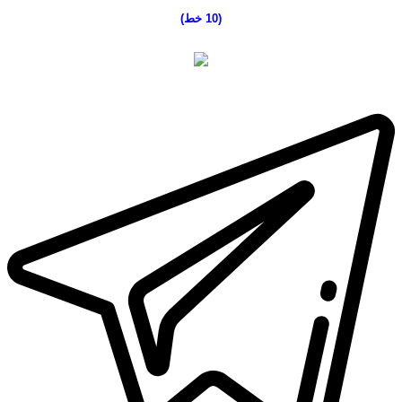
(10 خط
)