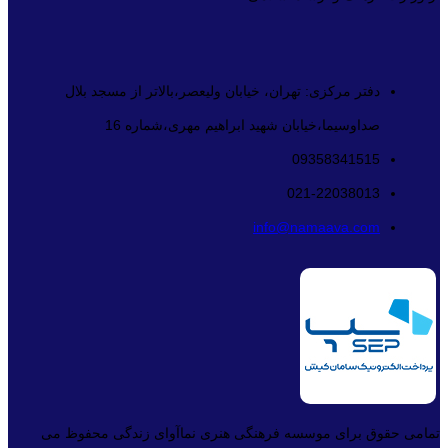
دفتر مرکزی: تهران، خیابان ولیعصر،بالاتر از مسجد بلال
صداوسیما،خیابان شهید ابراهیم مهری،شماره 16
09358341515
021-22038013
info@namaava.com
تمامی حقوق برای موسسه فرهنگی هنری نماآوای زندگی محفوظ می