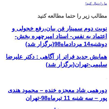
ما را دنبال کنید!
مطالب زیر را حتما مطالعه کنید
نوبت دوم سمینار فن بیان،رفع خجولی و
اعتماد به نفس- استاد امیرچهره بخش-
دوشنبه14 مردادماه98(برگزار شد)
همایش جدید فراتر از آگاهی : دکتر علیرضا
سلیمی-تهران(برگزار شد)
دورهمی شاد معجزه خنده – محمود هندی
پور – سه شنبه 11 تیرماه98-تهران