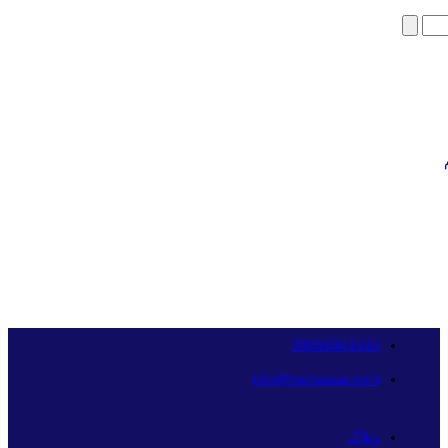
09358341515
info@namaava.com
وبلاگ