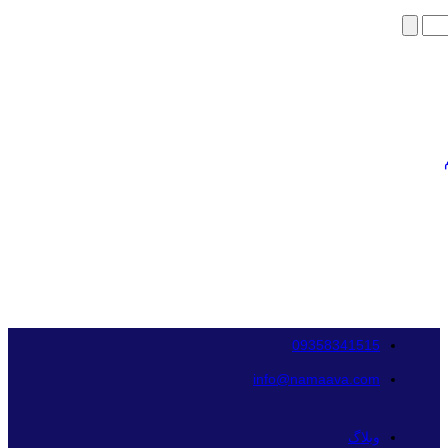
09358341515
info@namaava.com
وبلاگ