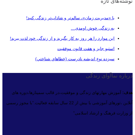
نوشته‌های تازه
با «مدیریت زمان»، سالم‌تر و شاداب‌تر زندگی کنید!
به زندگی خوش اومدی…
این موارد را هر روز به کار بگیرید و از زندگی خود لذت ببرید!
استیو جابز و هفت قانون موفقیت
سيزده نوع انديشه نادرست (خطاهاي شناختي)
درباره نماآوای زندگی
هدف:
آموزش مهارتهای زندگی و موفقیت،در قالب سمینارها،دوره های
آنلاین ،تورهای آموزشی با بیش از 22 سال سابقه فعالیت.”با مجوز رسمی
از وزارت فرهنگ و ارشاد اسلامی”