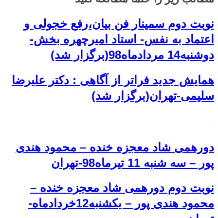
نوبت دوم سمینار فن بیان،رفع خجولی و
اعتماد به نفس- استاد امیرچهره بخش-
دوشنبه14 مردادماه98(برگزار شد)
همایش جدید فراتر از آگاهی : دکتر علیرضا
سلیمی-تهران(برگزار شد)
دورهمی شاد معجزه خنده – محمود هندی
پور – سه شنبه 11 تیرماه98-تهران
نوبت دوم دورهمی شاد معجزه خنده –
محمود هندی پور – یکشنبه12خردادماه-