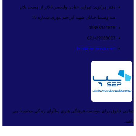
دفتر مرکزی: تهران، خیابان ولیعصر،بالاتر از مسجد بلال
صداوسیما،خیابان شهید ابراهیم مهری،شماره 16
09358341515
021-22038013
info@namaava.com
تمامی حقوق برای موسسه فرهنگی هنری نماآوای زندگی محفوظ می
باشد.