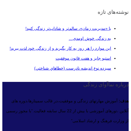
نوشته‌های تازه
با «مدیریت زمان»، سالم‌تر و شاداب‌تر زندگی کنید!
به زندگی خوش اومدی…
این موارد را هر روز به کار بگیرید و از زندگی خود لذت ببرید!
استیو جابز و هفت قانون موفقیت
سيزده نوع انديشه نادرست (خطاهاي شناختي)
درباره نماآوای زندگی
هدف:
آموزش مهارتهای زندگی و موفقیت،در قالب سمینارها،دوره های
آنلاین ،تورهای آموزشی با بیش از 22 سال سابقه فعالیت.”با مجوز رسمی
از وزارت فرهنگ و ارشاد اسلامی”