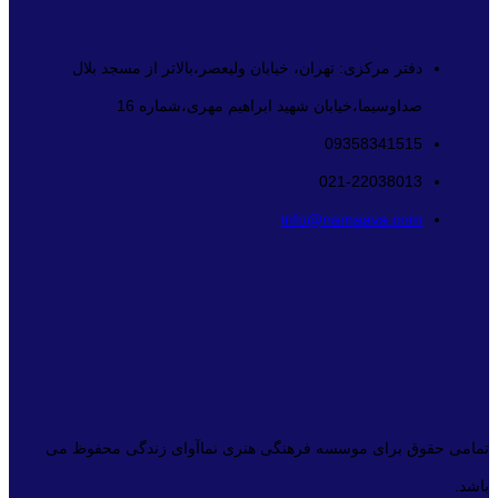
دفتر مرکزی: تهران، خیابان ولیعصر،بالاتر از مسجد بلال
صداوسیما،خیابان شهید ابراهیم مهری،شماره 16
09358341515
021-22038013
info@namaava.com
تمامی حقوق برای موسسه فرهنگی هنری نماآوای زندگی محفوظ می
باشد.