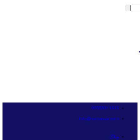
09358341515
info@namaava.com
وبلاگ