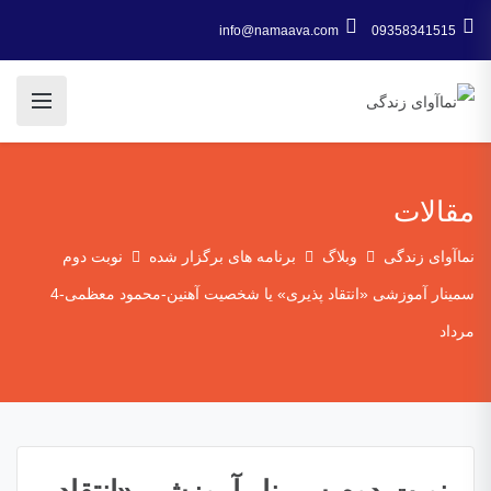
info@namaava.com
09358341515
مقالات
نماآوای زندگی
وبلاگ
برنامه های برگزار شده
نوبت دوم
سمینار آموزشی «انتقاد پذیری» یا شخصیت آهنین-محمود معظمی-4
مرداد