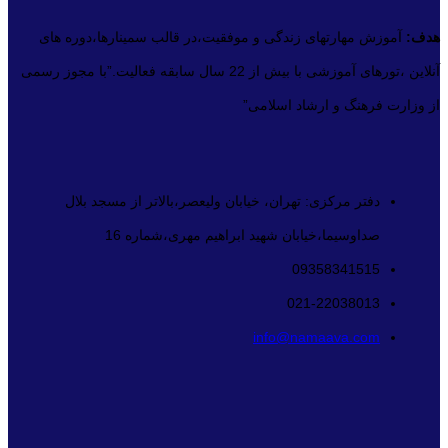
هدف:
آموزش مهارتهای زندگی و موفقیت،در قالب سمینارها،دوره های
آنلاین ،تورهای آموزشی با بیش از 22 سال سابقه فعالیت.”با مجوز رسمی
از وزارت فرهنگ و ارشاد اسلامی”
دفتر مرکزی: تهران، خیابان ولیعصر،بالاتر از مسجد بلال
صداوسیما،خیابان شهید ابراهیم مهری،شماره 16
09358341515
021-22038013
info@namaava.com