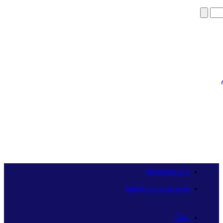
09358341515
info@namaava.com
وبلاگ