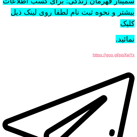
سمینار قهرمان زندگی: برای کسب اطلاعات
بیشتر و نحوه ثبت نام لطفا روی لینک ذیل
کلیک
نمائید.
https://goo.gl/pqXwYx