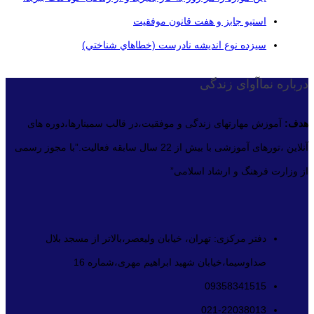
استیو جابز و هفت قانون موفقیت
سيزده نوع انديشه نادرست (خطاهاي شناختي)
درباره نماآوای زندگی
هدف:
آموزش مهارتهای زندگی و موفقیت،در قالب سمینارها،دوره های
آنلاین ،تورهای آموزشی با بیش از 22 سال سابقه فعالیت.”با مجوز رسمی
از وزارت فرهنگ و ارشاد اسلامی”
دفتر مرکزی: تهران، خیابان ولیعصر،بالاتر از مسجد بلال
صداوسیما،خیابان شهید ابراهیم مهری،شماره 16
09358341515
021-22038013