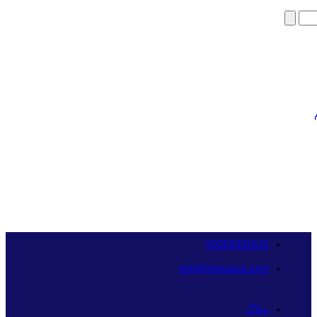
09358341515
info@namaava.com
وبلاگ