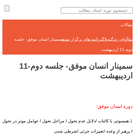
مقالات
نماآوای زندگی
وبلاگ
برنامه های برگزار شده
سمینار انسان موفق- جلسه
دوم-11 اردیبهشت
سمینار انسان موفق- جلسه دوم-11
اردیبهشت
دوره انسان موفق:
1
-همسوئی با کائنات /دلایل عدم تحول / مراحل تحول / عوامل موثر در تحول
/ پرهیز از وعده /تغییرات جزئی /شرطی شدن