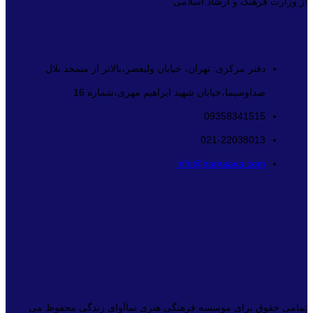
از وزارت فرهنگ و ارشاد اسلامی”
دفتر مرکزی: تهران، خیابان ولیعصر،بالاتر از مسجد بلال
صداوسیما،خیابان شهید ابراهیم مهری،شماره 16
09358341515
021-22038013
info@namaava.com
تمامی حقوق برای موسسه فرهنگی هنری نماآوای زندگی محفوظ می