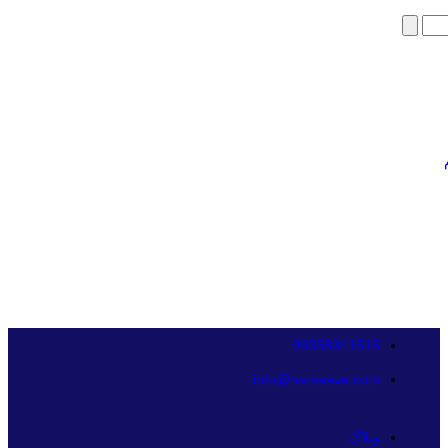
09358341515
info@namaava.com
وبلاگ