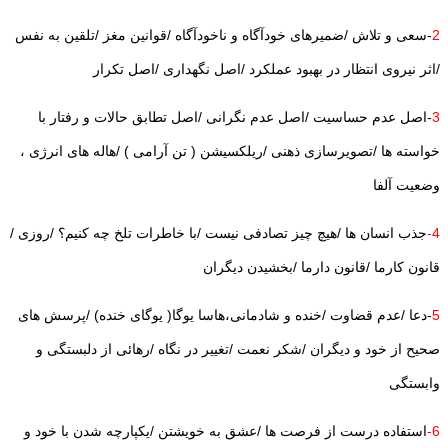
2
-سعی و تلاش /ضمیرهای خودآگاه و ناخودآگاه /قوانین مغز /تلقین به نفس
/اثر نیروی انتظار در بهبود عملکرد /اصل نگهداری /اصل تکرار
3
-اصل عدم حساسیت /اصل عدم نگرانی /اصل تطابق حالات و رفتار با
خواسته ها /تصویرسازی ذهنی /ریلکسیشن ( تن آرامی ) /هاله های انرژی ،
وضعیت آلفا
4-
جذب انسان ها /هیچ چیز تصادفی نیست /با خاطرات تلخ چه کنیم؟ /روزی /
قانون کارما /قانون دارما /بخشیدن دیگران
5
-دعا /عدم قضاوت /خنده و شادمانی،هاسا یوگا( یوگای خنده) /پرسش های
صحیح از خود و دیگران /شکر نعمت /تغییر در نگاه /رهائی از دلبستگی و
وابستگی
6-
استفاده درست از فرصت ها /عشق به خویشتن /یکپارچه شدن با خود و