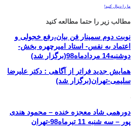
ما را دنبال کنید!
مطالب زیر را حتما مطالعه کنید
نوبت دوم سمینار فن بیان،رفع خجولی و
اعتماد به نفس- استاد امیرچهره بخش-
دوشنبه14 مردادماه98(برگزار شد)
همایش جدید فراتر از آگاهی : دکتر علیرضا
سلیمی-تهران(برگزار شد)
دورهمی شاد معجزه خنده – محمود هندی
پور – سه شنبه 11 تیرماه98-تهران