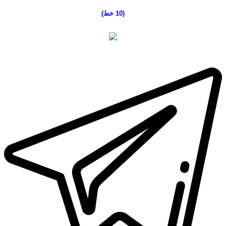
(10 خط
)