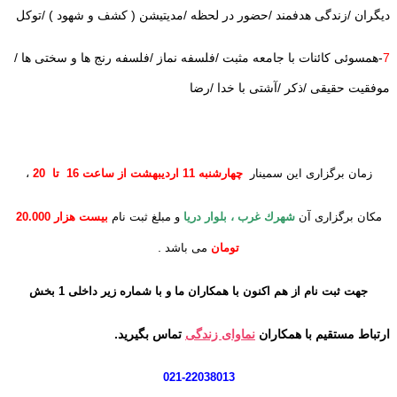
دیگران /زندگی هدفمند /حضور در لحظه /مدیتیشن ( کشف و شهود ) /توکل
7
-همسوئی کائنات با جامعه مثبت /فلسفه نماز /فلسفه رنج ها و سختی ها /
موفقیت حقیقی /ذکر /آشتی با خدا /رضا
زمان برگزاری این سمینار
چهارشنبه 11 اردیبهشت از ساعت 16 تا 20
،
مکان برگزاری آن
شهرك غرب ، بلوار دريا
و مبلغ ثبت نام
بيست هزار 20.000
.
تومان
می باشد
جهت
ثبت نام از هم اکنون با همکاران ما و با شماره زیر
داخلی 1 بخش
ارتباط مستقیم با همکاران
نماوای زندگی
تماس بگیرید.
021-22038013