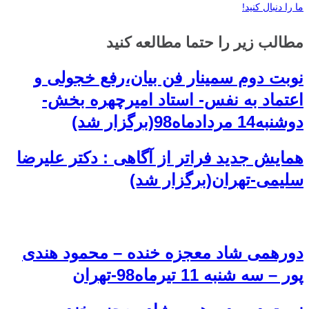
ما را دنبال کنید!
مطالب زیر را حتما مطالعه کنید
نوبت دوم سمینار فن بیان،رفع خجولی و
اعتماد به نفس- استاد امیرچهره بخش-
دوشنبه14 مردادماه98(برگزار شد)
همایش جدید فراتر از آگاهی : دکتر علیرضا
سلیمی-تهران(برگزار شد)
دورهمی شاد معجزه خنده – محمود هندی
پور – سه شنبه 11 تیرماه98-تهران