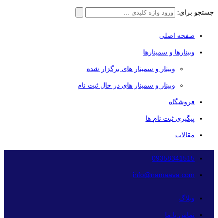
جستجو برای:
صفحه اصلی
وبینارها و سمینارها
وبینار و سمینار های برگزار شده
وبینار و سمینار های در حال ثبت نام
فروشگاه
پیگیری ثبت نام ها
مقالات
09358341515
info@namaava.com
وبلاگ
تماس با ما