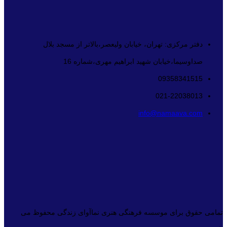
دفتر مرکزی: تهران، خیابان ولیعصر،بالاتر از مسجد بلال
صداوسیما،خیابان شهید ابراهیم مهری،شماره 16
09358341515
021-22038013
info@namaava.com
تمامی حقوق برای موسسه فرهنگی هنری نماآوای زندگی محفوظ می