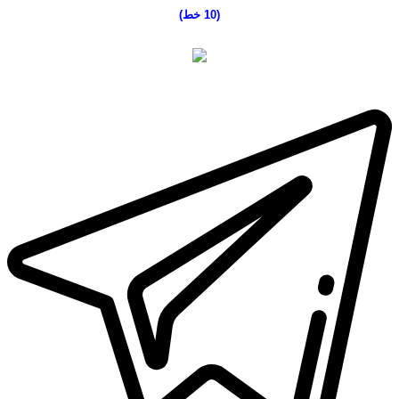
(10 خط
)