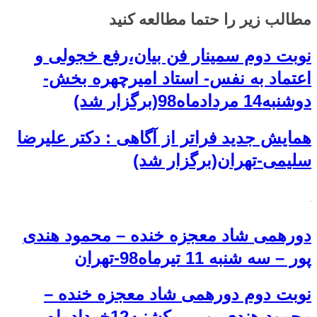
مطالب زیر را حتما مطالعه کنید
نوبت دوم سمینار فن بیان،رفع خجولی و
اعتماد به نفس- استاد امیرچهره بخش-
دوشنبه14 مردادماه98(برگزار شد)
همایش جدید فراتر از آگاهی : دکتر علیرضا
سلیمی-تهران(برگزار شد)
دورهمی شاد معجزه خنده – محمود هندی
پور – سه شنبه 11 تیرماه98-تهران
نوبت دوم دورهمی شاد معجزه خنده –
محمود هندی پور – یکشنبه12خردادماه-