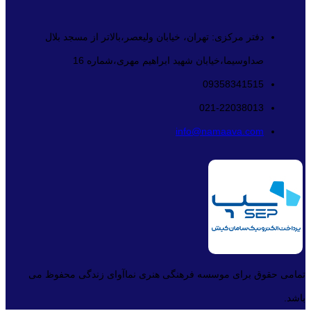
دفتر مرکزی: تهران، خیابان ولیعصر،بالاتر از مسجد بلال
صداوسیما،خیابان شهید ابراهیم مهری،شماره 16
09358341515
021-22038013
info@namaava.com
تمامی حقوق برای موسسه فرهنگی هنری نماآوای زندگی محفوظ می
باشد.