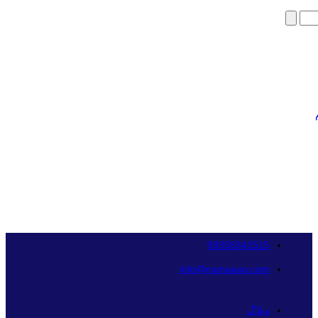
09358341515
info@namaava.com
وبلاگ