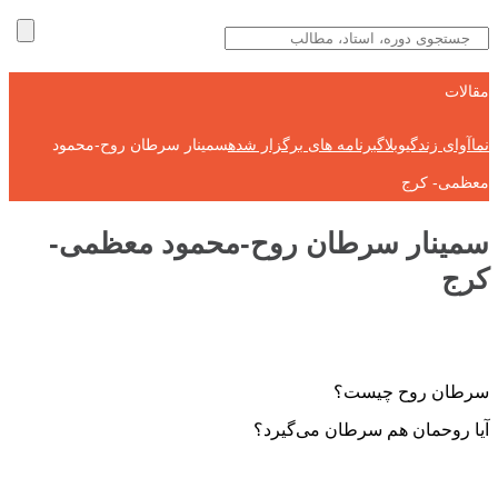
مقالات
نماآوای زندگی
وبلاگ
برنامه های برگزار شده
سمینار سرطان روح-محمود
معظمی- کرج
سمینار سرطان روح-محمود معظمی-
کرج
سرطان روح چیست؟
آیا روحمان هم سرطان می‌گیرد؟