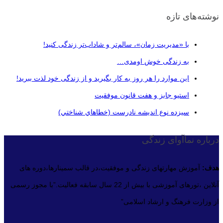
نوشته‌های تازه
با «مدیریت زمان»، سالم‌تر و شاداب‌تر زندگی کنید!
به زندگی خوش اومدی…
این موارد را هر روز به کار بگیرید و از زندگی خود لذت ببرید!
استیو جابز و هفت قانون موفقیت
سيزده نوع انديشه نادرست (خطاهاي شناختي)
درباره نماآوای زندگی
هدف:
آموزش مهارتهای زندگی و موفقیت،در قالب سمینارها،دوره های
آنلاین ،تورهای آموزشی با بیش از 22 سال سابقه فعالیت.”با مجوز رسمی
از وزارت فرهنگ و ارشاد اسلامی”