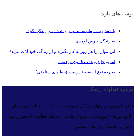
نوشته‌های تازه
با «مدیریت زمان»، سالم‌تر و شاداب‌تر زندگی کنید!
به زندگی خوش اومدی…
این موارد را هر روز به کار بگیرید و از زندگی خود لذت ببرید!
استیو جابز و هفت قانون موفقیت
سيزده نوع انديشه نادرست (خطاهاي شناختي)
درباره نماآوای زندگی
هدف:
آموزش مهارتهای زندگی و موفقیت،در قالب سمینارها،دوره های
آنلاین ،تورهای آموزشی با بیش از 22 سال سابقه فعالیت.”با مجوز رسمی
از وزارت فرهنگ و ارشاد اسلامی”