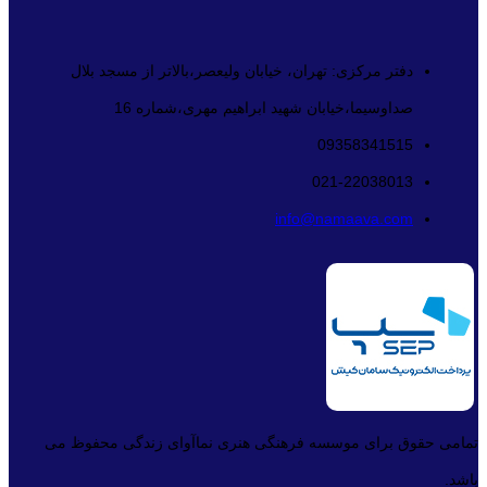
دفتر مرکزی: تهران، خیابان ولیعصر،بالاتر از مسجد بلال
صداوسیما،خیابان شهید ابراهیم مهری،شماره 16
09358341515
021-22038013
info@namaava.com
تمامی حقوق برای موسسه فرهنگی هنری نماآوای زندگی محفوظ می
باشد.