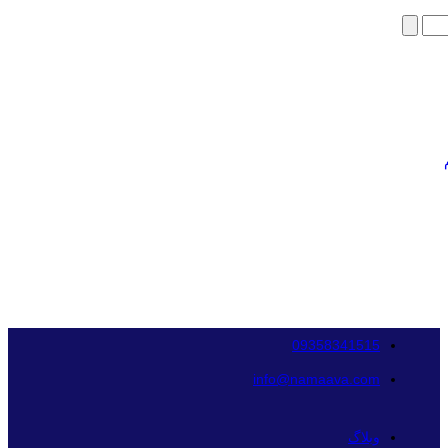
09358341515
info@namaava.com
وبلاگ