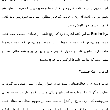
آنها
نداریم، پس ما فاقد قدرتیم و تلاش معنا و مفهومی پیدا نمی‌کند. شاید هم
تصور بر این
باشد که رنج از جانب یک قادر مطلق اعمال می‌شود پس باید تلاش
کنیم تا خشم او را
کاهش دهیم
.
بودا
Boudha
به این نکته اشاره دارد که: رنج ناشی از تصادف نیست
.
بلکه علتی
دارد، همان‌طور که همه پدیده‌ها علت دارند. همان‌طور که همه پدیده‌ها
علت
دارند. قانون علت و معلول، قانونی کلی و جهانی برای همه عالم است و
مهم است که
بدانیم علت‌ها از کنترل ما خارج نیستند.
کارما
Karma
چیست؟
کارما
دسته‌ای از فعالیت‌هائی است که در طول زندگی انسان شکل می‌گیرد. به
عبارت دیگر
کارما
بازتاب فعالیت‌های زندگی ماست. کارما
بازتاب نه به معنای
سرنوشت که امری
خارج از کنترل ماست
بلکه در مفهوم لفظی به معنای عمل
است. به این معنا که همه وارث
اعمال خود هستند، اعمال انسان‌ها پناهگاه