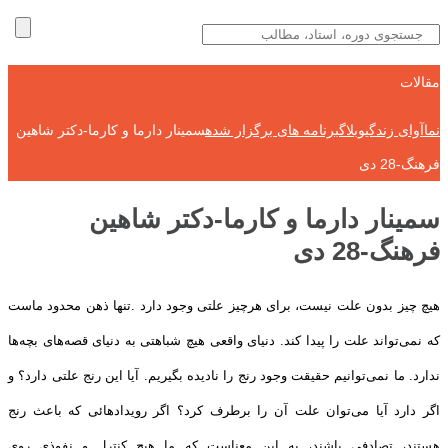
مقالات
نماآوای زندگی
وبلاگ
برنامه های برگزار شده
سمینار دارما و کارما-دکتر شاهین
فرهنگ-28 دی
سمینار دارما و کارما-دکتر شاهین
فرهنگ-28 دی
هیچ چیز بدون علت نیست، برای هرچیز علتی وجود دارد
.
تنها ذهن محدود ماست
که نمی‌تواند علت را پیدا کند. دنیای واقعی هیچ شباهتی به
دنیای قصه‌های بچه‌ها
ندارد. ما نمی‌توانیم حقیقت وجود رنج را نادیده بگیریم. آیا
این رنج علتی دارد؟ و
اگر دارد آیا می‌توان علت آن را برطرف کرد؟ اگر رویدادهائی که
باعث رنج
هستند، تصادفی باشند، به این معناست که ما هیچ کنترل و نفوذی روی