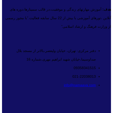
هدف:
آموزش مهارتهای زندگی و موفقیت،در قالب سمینارها،دوره های
آنلاین ،تورهای آموزشی با بیش از 22 سال سابقه فعالیت.”با مجوز رسمی
از وزارت فرهنگ و ارشاد اسلامی”
دفتر مرکزی: تهران، خیابان ولیعصر،بالاتر از مسجد بلال
صداوسیما،خیابان شهید ابراهیم مهری،شماره 16
09358341515
021-22038013
info@namaava.com