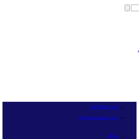
09358341515
info@namaava.com
وبلاگ