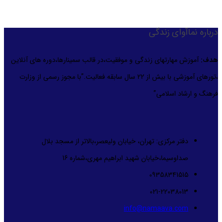
درباره نماآوای زندگی
هدف:
آموزش مهارتهای زندگی و موفقیت،در قالب سمینارها،دوره های آنلاین
،تورهای آموزشی با بیش از 22 سال سابقه فعالیت.”با مجوز رسمی از وزارت
فرهنگ و ارشاد اسلامی”
دفتر مرکزی: تهران، خیابان ولیعصر،بالاتر از مسجد بلال
صداوسیما،خیابان شهید ابراهیم مهری،شماره 16
09358341515
021-22038013
info@namaava.com