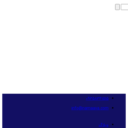
09358341515
info@namaava.com
وبلاگ