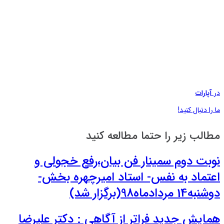
در
آپارات
ما را دنبال کنید!
مطالب زیر را حتما مطالعه کنید
نوبت دوم سمینار فن بیان،رفع خجولی و
اعتماد به نفس- استاد امیرچهره بخش-
دوشنبه14 مردادماه98(برگزار شد)
همایش جدید فراتر از آگاهی : دکتر علیرضا