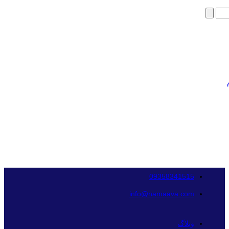
09358341515
info@namaava.com
وبلاگ