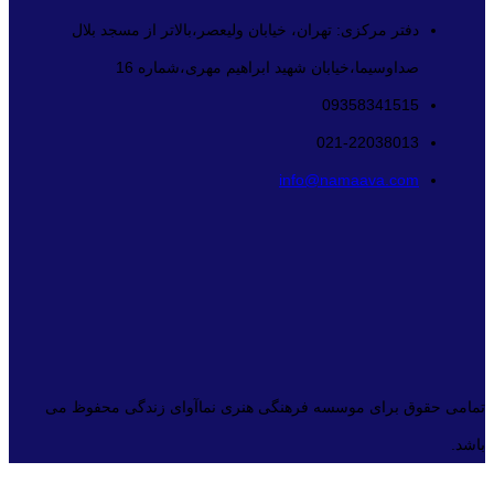
دفتر مرکزی: تهران، خیابان ولیعصر،بالاتر از مسجد بلال
صداوسیما،خیابان شهید ابراهیم مهری،شماره 16
09358341515
021-22038013
info@namaava.com
تمامی حقوق برای موسسه فرهنگی هنری نماآوای زندگی محفوظ می
باشد.