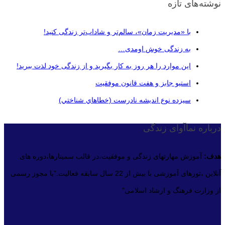
نوشته‌های تازه
با «مدیریت زمان»، سالم‌تر و شاداب‌تر زندگی کنید!
به زندگی خوش اومدی…
این موارد را هر روز به کار بگیرید و از زندگی خود لذت ببرید!
استیو جابز و هفت قانون موفقیت
سيزده نوع انديشه نادرست (خطاهاي شناختي)
درباره نماآوای زندگی
هدف:
آموزش مهارتهای زندگی و موفقیت،در قالب سمینارها،دوره های
آنلاین ،تورهای آموزشی با بیش از 22 سال سابقه فعالیت.”با مجوز رسمی
از وزارت فرهنگ و ارشاد اسلامی”