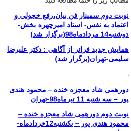
مطالب زیر را حتما مطالعه کنید
نوبت دوم سمینار فن بیان،رفع خجولی و
اعتماد به نفس- استاد امیرچهره بخش-
دوشنبه14 مردادماه98(برگزار شد)
همایش جدید فراتر از آگاهی : دکتر علیرضا
سلیمی-تهران(برگزار شد)
دورهمی شاد معجزه خنده – محمود هندی
پور – سه شنبه 11 تیرماه98-تهران
نوبت دوم دورهمی شاد معجزه خنده –
محمود هندی پور – یکشنبه12خردادماه-