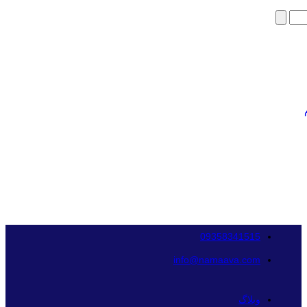
09358341515
info@namaava.com
وبلاگ