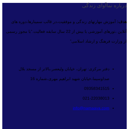
درباره نماآوای زندگی
هدف:
آموزش مهارتهای زندگی و موفقیت،در قالب سمینارها،دوره های
آنلاین ،تورهای آموزشی با بیش از 22 سال سابقه فعالیت.”با مجوز رسمی
از وزارت فرهنگ و ارشاد اسلامی”
دفتر مرکزی: تهران، خیابان ولیعصر،بالاتر از مسجد بلال
صداوسیما،خیابان شهید ابراهیم مهری،شماره 16
09358341515
021-22038013
info@namaava.com