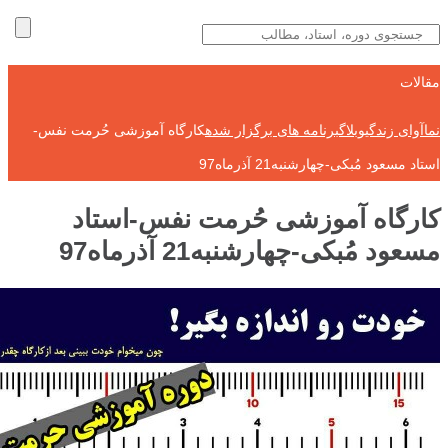
مقالات
نماآوای زندگی
وبلاگ
برنامه های برگزار شده
کارگاه آموزشی حُرمت نفس-
استاد مسعود مُبکی-چهارشنبه21 آذرماه97
کارگاه آموزشی حُرمت نفس-استاد
مسعود مُبکی-چهارشنبه21 آذرماه97