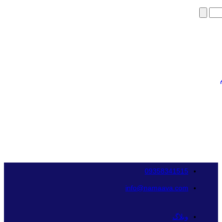
09358341515
info@namaava.com
وبلاگ