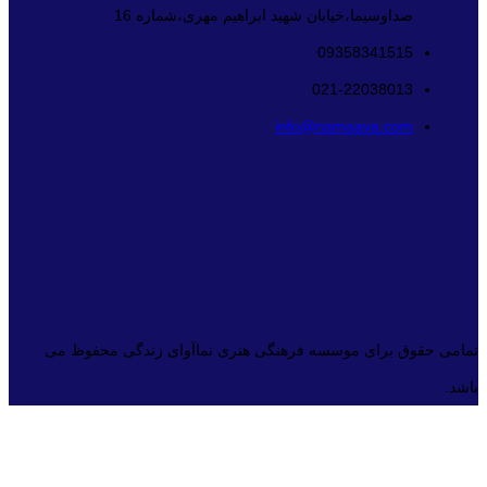
صداوسیما،خیابان شهید ابراهیم مهری،شماره 16
09358341515
021-22038013
info@namaava.com
تمامی حقوق برای موسسه فرهنگی هنری نماآوای زندگی محفوظ می
باشد.