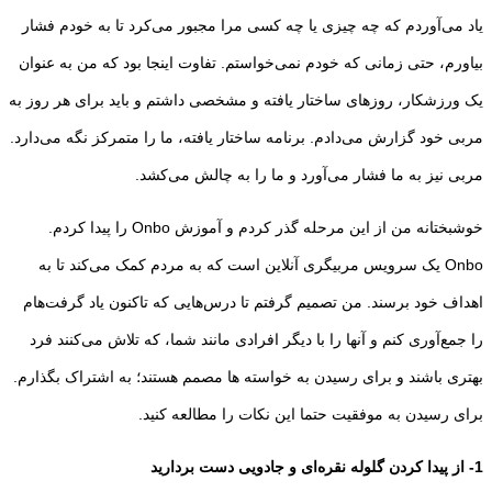
یاد می­‌آوردم که چه چیزی یا چه کسی مرا مجبور می­‌کرد تا به خودم فشار
بیاورم، حتی زمانی که خودم نمی­‌خواستم. تفاوت اینجا بود که من به عنوان
یک ورزشکار، روزهای ساختار یافته و مشخصی داشتم و باید برای هر روز به
مربی خود گزارش می‌­دادم. برنامه ساختار یافته، ما را متمرکز نگه می­‌دارد.
مربی نیز به ما فشار می­‌آورد و ما را به چالش می‌­کشد.
خوشبختانه من از این مرحله گذر کردم و آموزش Onbo را پیدا کردم.
Onbo یک سرویس مربیگری آنلاین است که به مردم کمک می‌­کند تا به
اهداف خود برسند. من تصمیم گرفتم تا درس­‌هایی که تاکنون یاد گرفت‌ه­ام
را جمع­‌آوری کنم و آنها را با دیگر افرادی مانند شما، که تلاش می­‌کنند فرد
بهتری باشند و برای رسیدن به خواسته ها مصمم هستند؛ به اشتراک بگذارم.
برای رسیدن به موفقیت حتما این نکات را مطالعه کنید.
1- از پیدا کردن گلوله نقره‌­ای و جادویی دست بردارید