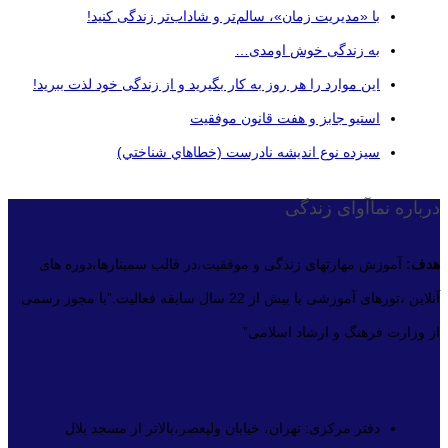
با «مدیریت زمان»، سالم‌تر و شاداب‌تر زندگی کنید!
به زندگی خوش اومدی…
این موارد را هر روز به کار بگیرید و از زندگی خود لذت ببرید!
استیو جابز و هفت قانون موفقیت
سيزده نوع انديشه نادرست (خطاهاي شناختي)
درباره نماآوای زندگی
هدف:
آموزش مهارتهای زندگی و موفقیت،در قالب سمینارها،دوره های
آنلاین ،تورهای آموزشی با بیش از 22 سال سابقه فعالیت.”با مجوز رسمی
از وزارت فرهنگ و ارشاد اسلامی”
دفتر مرکزی: تهران، خیابان ولیعصر،بالاتر از مسجد بلال