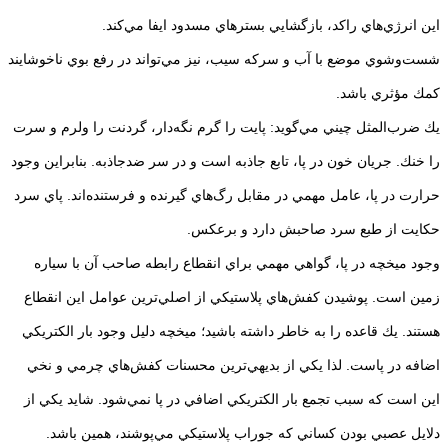
اين انرژي‌هاي راكد، بازگشايي بسترهاي مسدود ايفا مي‌كند.
شست‌وشوي موضع با آب و سركه سيب، نيز مي‌تواند در رفع بوي ناخوشايند
كمك مؤثري باشد.
يك ضرب‌المثل چيني مي‌گويد: پايت را گرم نگه‌دار، گردنت را ولرم و سرت
را خنك. جريان خون در پا، تابع جاذبه است و در سر ضدجاذبه. بنابراين وجود
حرارت در پا، عامل مهمي در مقابل رگ‌هاي گيرنده و فرستنده‌اند. پاي سرد
حكايت از طبع سرد صاحبش دارد و برعكس.
وجود ميخچه در پا، گواهي مهمي براي انقطاع رابطه صاحب آن با سياره
زمين است. پوشيدن كفش‌هاي پلاستيكي از اصلي‌ترين عوامل اين انقطاع
هستند. يك قاعده را به خاطر داشته باشيد‎؛ ميخچه دليل وجود بار الكتريكي
اضافه در پاست. لذا يكي از بديهي‌ترين محسنات كفش‌هاي چرمي و نخي
اين است كه سبب تجمع بار الكتريكي اضافي در پا نمي‌شود. شايد يكي از
دلايل عصبي بودن كساني كه جوراب پلاستيكي مي‌پوشند، همين باشد.