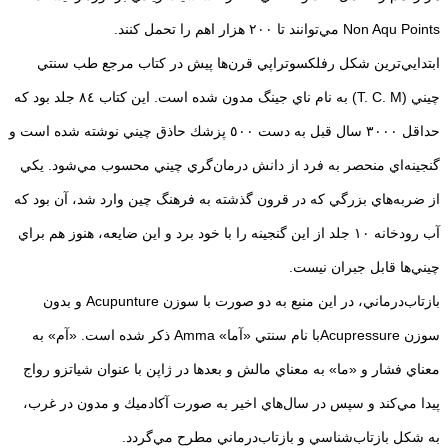
Non Aqu Points مي‌توانند تا ٢٠٠ هزار اهم را تحمل كنند.
ابتدايي‌ترين شكل رفلكسوتراپي قرن‌ها پيش در كتاب مرجع طب سنتي
چيني (T. C. M) به نام ناي جينگ مدون شده است. اين كتاب ٨٤ جلد بود كه
حداقل ٣٠٠٠ سال قبل به دست ٥٠٠ پزشك حاذق چيني نوشته شده است و
گنجينه‌اي منحصر‌ به فرد از دانش درمان‌گري چيني محسوب مي‌شود. يكي
از ضربه‌هاي بزرگي كه در قرون گذشته به فرهنگ چين وارد شد، آن بود كه
آب رودخانه ١٠ جلد از اين گنجينه را با خود برد و اين ضايعه، هنوز هم براي
چيني‌ها قابل جبران نيست.
بازتاب‌درماني، در اين منبع به دو صورت با سوزن Acupunture و بدون
سوزن Acupressureبا نام سنتي «آما» Amma ذكر شده است. «آم» به
معناي فشار و «ما» به معناي مالش و بعدها در ژاپن با عنوان شياتزو رواج
پيدا مي‌كند و سپس در سال‌هاي اخير به صورت آكادميك و مدون در غرب،
به شكل بازتاب‌شناسي و بازتاب‌درماني مطرح مي‌گردد.