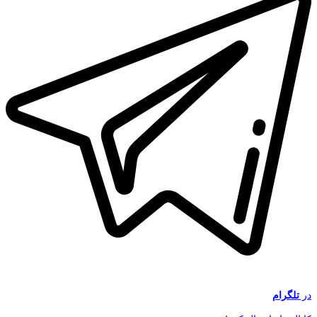
در
تلگرام