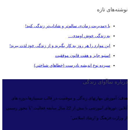
نوشته‌های تازه
با «مدیریت زمان»، سالم‌تر و شاداب‌تر زندگی کنید!
به زندگی خوش اومدی…
این موارد را هر روز به کار بگیرید و از زندگی خود لذت ببرید!
استیو جابز و هفت قانون موفقیت
سيزده نوع انديشه نادرست (خطاهاي شناختي)
درباره نماآوای زندگی
هدف:
آموزش مهارتهای زندگی و موفقیت،در قالب سمینارها،دوره های
آنلاین ،تورهای آموزشی با بیش از 22 سال سابقه فعالیت.”با مجوز رسمی
از وزارت فرهنگ و ارشاد اسلامی”