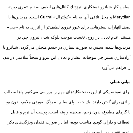
اساس كار شياتزو دستكاري انرژتيك كانال‌هايي لطيف به نام «مري دين»
Merydian و محل تلاقي آنها به نام «كولترال» Cultral است. مريدين‌ها يا
نصف‌النهارات بسترهايي براي عبور نيروي لطيف‌تر از انرژي به نام «چي»
هستند. عدم تعادل در روح، نخست موجب بلوكه شدن نيروي چي در
مريدين‌ها شده، سپس به صورت بيماري در جسم متجلي مي‌گردد. شياتزو با
آزادسازي بستر چي موجبات انتشار و تعادل اين نيرو و نتيجتاً سلامتي در بدن
را فراهم مي‌آورد.
مباني عملي
براي نمونه، يكي از اين صفحه‌كليدهاي مهم را بررسي مي‌كنيم. پاها مطالب
زيادي براي گفتن دارند. يك جفت پاي سالم به رنگ صورتي ملايم، بدون بو،
با گرماي مطبوع، بدون زخم، ميخچه و پينه است. پوست آن نرم و قابل
انعطاف و داراي گودي مناسب بوده، اما در صورت فقدان ويژگي‌هاي ذكر
شده، نقصي در پا وجود دارد.