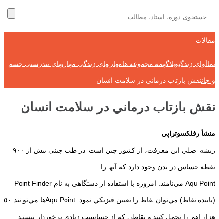
مقالات
نماآوای زندگی
وبلاگ
همه مجموعه ها
مهارتهای زندگی:مهارتهای تندرستی جسم
و جان
نقش بازتاب درماني در سلامت انسان
نقش بازتاب درماني در سلامت انسان
منشأ رفلكسوتراپي
ريشه اصلي اين معرفت، از كشور چين است. در طب چيني بيش از ٩٠٠
نقطه حساس در بدن وجود دارد كه آنها را
Aqu Point مي‌نامند. امروزه با استفاده از دستگاهي به نام Point Finder
(يابنده نقاط) مي‌توان نقاط را تعيين فيزيكي نمود. Aqu Pointها مي‌توانند ٥٠
هزار اهم را تحمل كنند و نقاطي كه از حساسيت زيادي برخوردار نيستند