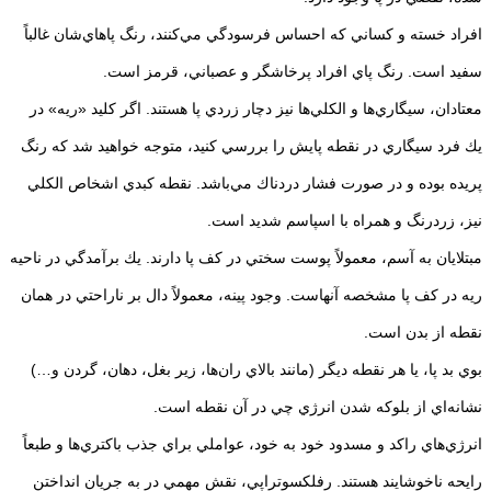
افراد خسته و كساني كه احساس فرسودگي مي‌كنند، رنگ پاهاي‌شان غالباً
سفيد است. رنگ پاي افراد پرخاشگر و عصباني، قرمز است.
معتادان، سيگاري‌ها و الكلي‌ها نيز دچار زردي پا هستند. اگر كليد «ريه» در
يك فرد سيگاري در نقطه پايش را بررسي كنيد، متوجه خواهيد شد كه رنگ
پريده بوده و در صورت فشار دردناك مي‌باشد. نقطه كبدي اشخاص الكلي
نيز، زردرنگ و همراه با اسپاسم شديد است.
مبتلايان به آسم، معمولاً پوست سختي در كف پا دارند. يك برآمدگي در ناحيه
ريه در كف پا مشخصه آنهاست. وجود پينه، معمولاً دال بر ناراحتي در همان
نقطه از بدن است.
بوي بد پا، يا هر نقطه ديگر (مانند بالاي ران‌ها، زير بغل، دهان، گردن و…)
نشانه‌اي از بلوكه شدن انرژي چي در آن نقطه است.
انرژي‌هاي راكد و مسدود خود به خود، عواملي براي جذب باكتري‌ها و طبعاً
رايحه ناخوشايند هستند. رفلكسوتراپي، نقش مهمي در به جريان انداختن