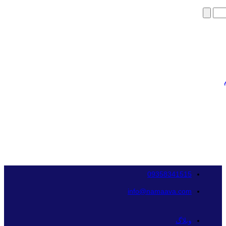
09358341515
info@namaava.com
وبلاگ