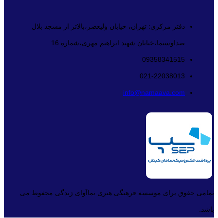
دفتر مرکزی: تهران، خیابان ولیعصر،بالاتر از مسجد بلال
صداوسیما،خیابان شهید ابراهیم مهری،شماره 16
09358341515
021-22038013
info@namaava.com
تمامی حقوق برای موسسه فرهنگی هنری نماآوای زندگی محفوظ می
باشد.