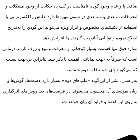
صافي پا و عدم وجود گودي نامناسب در كف پا، حكايت از وجود مشكلات و
انحرافات دوبعدي و سه‌‌بعدي در ستون مهره‌ها دارد. دانش رفلكسوتراپي با
استفاده از تكنيك‌هاي مخصوص و ابزار ويژه مي‌تواند اين گودي را به‌تدريج
اصلاح نموده و توانايي آناتوميك گيرنده را افزايش دهد.
موارد فوق تنها قسمت بسيار كوچكي از معرفت وسيع و ژرف بازتاب‌درماني
است كه صرفاً به جهت نماياندن اهميت پا ذكر شد. بنابراين بي‌جهت نيست
كه مي‌گويند پاي شما، قلب دوم شماست.
به‌راستي، بشر از اين‌گونه «قلب‌هاي دوم» بسيار دارد: دست‌ها، گوش‌ها و
زبان‌ نمونه‌هاي آن محسوب مي‌شوند. در فرصت‌هاي بعد روش‌هاي اثرگذاري
به روي اين اعضا و فوايد آن بيان خواهد شد.