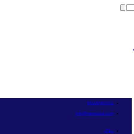
09358341515
info@namaava.com
وبلاگ