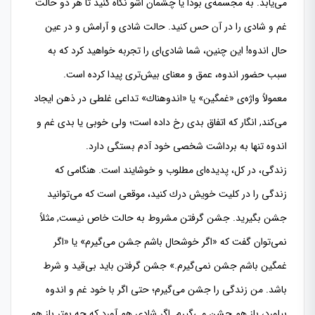
می‌یابد. به مجسمه‌ی بودا یا چشمان اشو نگاه كنید تا هر دو حالت
غم و شادی را در آن حس كنید. حالت شادی و آرامش و در عین
حال اندوه! این چنین، شما شادی‌ای را تجربه خواهید كرد كه به
سبب حضور اندوه، عمق و معنای بیش‌تری پیدا كرده است.
معمولاً واژه‌ی «غمگین» یا «اندوهناك» تداعی غلطی در ذهن ایجاد
می‌كند, انگار كه اتفاق بدی رخ داده است؛ ولی خوبی یا بدی غم و
اندوه تنها به برداشت شخصی خود آدم بستگی دارد.
زندگی، در كل، پدیده‌ای مطلوب و خوشایند است. هنگامی كه
زندگی را در كلیت خویش درك كنید، موقعی است كه می‌توانید
جشن بگیرید. جشن گرفتن مشروط به حالت خاص نیست, مثلاً
نمی‌توان گفت كه «اگر خوشحال باشم جشن می‌گیرم» یا «اگر
غمگین باشم جشن نمی‌‌گیرم.» جشن گرفتن باید بی‌‌قید و شرط
باشد. من زندگی را جشن می‌گیرم؛ حتی اگر با خود غم و اندوه
بیاورد، باز هم جشن می‌گیرم. اگر شادی هم آورد كه چه بهتر باز هم