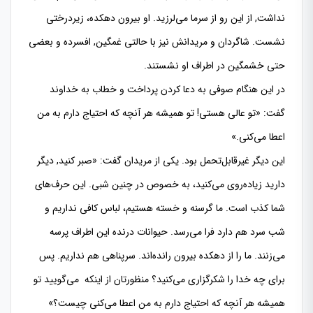
نداشت, از این رو از سرما می‌لرزید. او بیرون دهكده، زیردرختی
نشست. شاگردان و مریدانش نیز با حالتی غمگین, افسرده و بعضی
حتی خشمگین در اطراف او نشستند.
در این هنگام صوفی به دعا كردن پرداخت و خطاب به خداوند
گفت: «تو عالی هستی! تو همیشه هر آنچه كه احتیاج دارم به من
اعطا می‌كنی.»
این دیگر غیر‌قابل‌تحمل بود. یكی از مریدان گفت: «صبر كنید, دیگر
دارید زیاده‌روی می‌كنید، به خصوص در چنین شبی. این حرف‌های
شما كذب است. ما گرسنه و خسته هستیم، لباس كافی نداریم و
شب سرد هم دارد فرا می‌رسد. حیوانات درنده این اطراف پرسه
می‌زنند. ما را از دهكده بیرون رانده‌اند. سرپناهی هم نداریم. پس
برای چه خدا را شكر‌گزاری می‌كنید؟ منظورتان از اینكه می‌گویید تو
همیشه هر آنچه كه احتیاج دارم به من اعطا می‌كنی چیست؟»