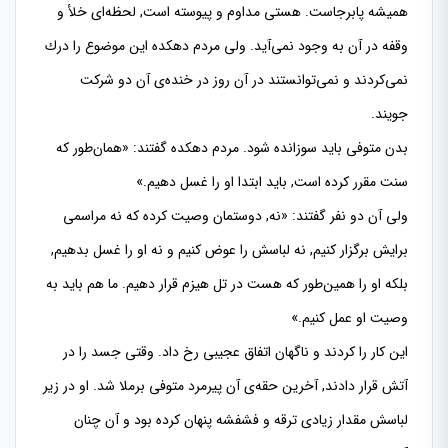
همیشه پابرجاست. هستی مداوم و پیوسته است, لحظه‌‌ای خلأ و
وقفه در آن به وجود نمی‌آید. ولی مردم دهكده این موضوع را درك
نمی‌كردند و نمی‌توانستند در آن روز در خنده‌ی آن دو شركت
جویند.
بدن متوفی باید سوزانده ‌شود. مردم دهكده گفتند: «همان‌طور كه
سنت مقرر كرده است, باید ابتدا او را غسل دهیم.»
ولی آن دو نفر گفتند: «نه, دوستمان وصیت كرده كه نه مراسمی
برایش برگزار كنیم, نه لباسش را عوض كنیم و نه او را غسل بدهیم,
بلكه او را همین‌طور كه هست در تل هیزم قرار دهیم. ما هم باید به
وصیت او عمل كنیم.»
این كار را كردند و ناگهان اتفاق عجیبی رخ داد. وقتی جسد را در
آتش قرار دادند, آخرین حقه‌ی آن پیرمرد متوفی برملا شد. او در زیر
لباسش مقدار زیادی ترقه و فشفشه پنهان كرده بود و آن چنان