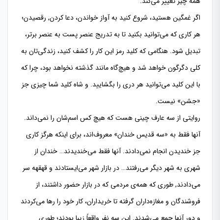
همه چیز تغییر می‌كند.
اگر غمگین هستید، شروع كنید به آواز خواندن، دعا كردن, رقصیدن؛
هر كاری كه می‌توانید بكنید تا به تدریج عنصر پست به عنصر برتر،
تبدیل ‌شود. هنگامی كه كلید رمز این كار را كشف كنید، زندگی‌تان به
كلی دگرگون خواهد شد و هیچ‌گاه مانند گذشته نخواهد بود، چرا كه
با این كلید می‌توانید هر دری را بگشایید. و شاه كلید شما چیزی جز
«جشن» نیست.
روایتی از سه عارف چینی هست كه هیچ كس اسم‌شان را نمی‌داند.
آنها فقط به «سه قدیس خندان» معروف‌اند، برای اینكه هرگز كاری
جز خندیدن انجام نمی‌دادند. آنها فقط می‌خندیدند… خندان از
شهری به شهر دیگر می‌رفتند… در بازار شهر می‌ایستادند و قهقهه سر
می‌دادند, طوری كه همه‌ی مردمی كه در بازار حضور داشتند، از
فروشندگان و مغازه‌داران گرفته تا خریداران، كار خود را رها می‌كردند
و دور آنها جمع می‌شدند. این سه نفر واقعاً زیبا بودند؛ طوری