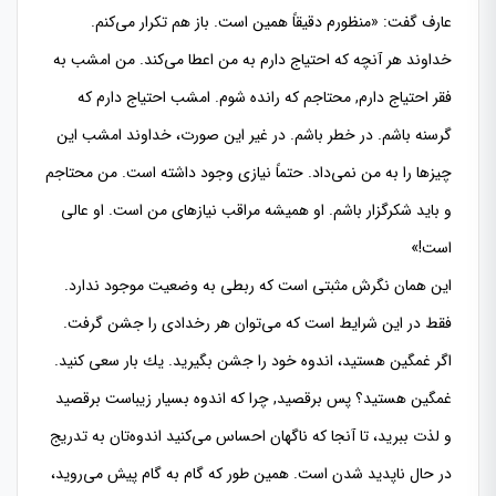
عارف گفت: «منظورم دقیقاً همین است. باز هم تكرار می‌كنم.
خداوند هر آنچه كه احتیاج دارم به من اعطا می‌كند. من امشب به
فقر احتیاج دارم, محتاجم كه رانده شوم. امشب احتیاج دارم كه
گرسنه باشم. در خطر باشم. در غیر این صورت، خداوند امشب این
چیزها را به من نمی‌داد. حتماً نیازی وجود داشته است. من محتاجم
و باید شكرگزار باشم. او همیشه مراقب نیازهای من است. او عالی
است!»
این همان نگرش مثبتی است كه ربطی به وضعیت موجود ندارد.
فقط در این شرایط است كه می‌توان هر رخدادی را جشن گرفت.
اگر غمگین هستید، اندوه خود را جشن بگیرید. یك بار سعی كنید.
غمگین هستید؟ پس برقصید, چرا كه اندوه بسیار زیباست برقصید
و لذت ببرید، تا آنجا كه ناگهان احساس می‌كنید اندوه‌تان به تدریج
در حال ناپدید ‌شدن است. همین‌ طور كه گام به گام پیش می‌روید،