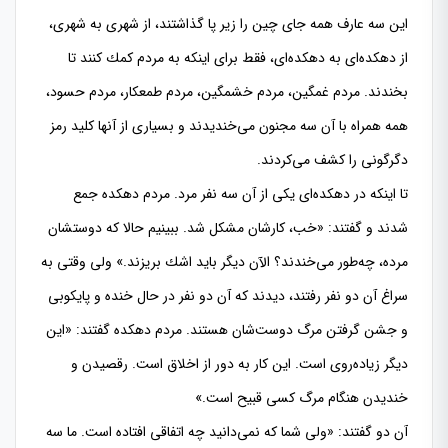
این سه عارف همه جای چین را زیر پا گذاشتند، از شهری به شهری،
از دهكده‌‌ای به دهكده‌ای، فقط برای اینكه به مردم كمك كنند تا
بخندند. مردم غمگین، مردم خشمگین، مردم طمعكار، مردم حسود،
همه همراه با آن سه مجنون می‌خندیدند و بسیاری از آنها كلید رمز
دگرگونی را كشف می‌كردند.
تا اینكه در دهكده‌ای یكی از آن سه نفر مرد. مردم دهكده جمع
شدند و گفتند: «خب، كارشان مشكل شد. ببینیم حالا كه دوستشان
مرده، چه‌طور می‌خندند؟ الآن دیگر باید اشك بریزند.» ولی وقتی به
سراغ آن دو نفر رفتند، دیدند كه آن دو نفر در حال خنده و پایكوبی
و جشن گرفتن مرگ دوست‌شان هستند. مردم دهكده گفتند: «این
دیگر زیاده‌روی است. این كار به دور از اخلاق است. رقصیدن و
خندیدن هنگام مرگ كسی قبیح است.»
آن دو گفتند: «ولی شما كه نمی‌دانید چه اتفاقی افتاده است. ما سه