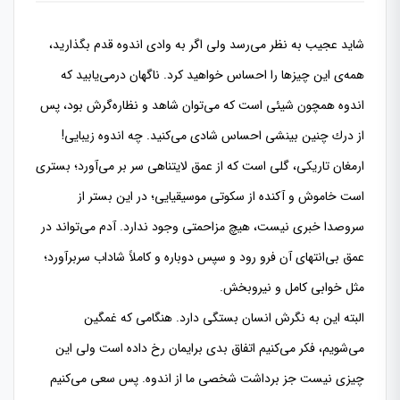
شاید عجیب به نظر می‌رسد ولی اگر به وادی اندوه قدم بگذارید،
همه‌ی این چیزها را احساس خواهید كرد. ناگهان درمی‌یابید كه
اندوه همچون شیئی است كه می‌توان شاهد و نظاره‌گرش بود، پس
از درك چنین بینشی احساس شادی می‌كنید. چه اندوه زیبایی!
ارمغان تاریكی، گلی است كه از عمق لایتناهی سر بر می‌آورد؛ بستری
است خاموش و آكنده از سكوتی موسیقیایی؛ در این بستر از
سروصدا خبری نیست، هیچ مزاحمتی وجود ندارد. آدم می‌تواند در
عمق بی‌انتهای آن فرو رود و سپس دوباره و كاملاً شاداب سربرآورد؛
مثل خوابی كامل و نیروبخش.
البته این به نگرش انسان بستگی دارد. هنگامی كه غمگین
می‌شویم، فكر می‌كنیم اتفاق بدی برایمان رخ داده است ولی این
چیزی نیست جز برداشت شخصی ما از اندوه. پس سعی می‌كنیم