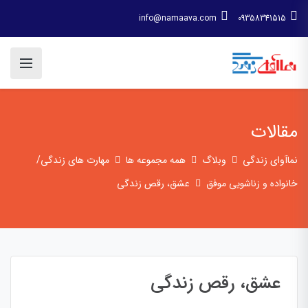
info@namaava.com
09358341515
مقالات
نماآوای زندگی
وبلاگ
همه مجموعه ها
مهارت های زندگی/
خانواده و زناشویی موفق
عشق، رقص زندگی
عشق، رقص زندگی