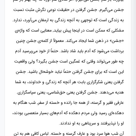
جشن می‌گیرم. جشن گرفتن در حقیقت نوعی نگرش مثبت نسبت
به زندگی است كه توجهی به آنچه زندگی به ارمغان می‌آورد، ندارد.
مشكلی كه ممكن است در اینجا پیش بیاید, معنایی است كه واژه‌ی
«جشن» در ذهن شما ایجاد می‌كند. معمولاً از كلمه‌ی جشن چنین
برداشت می‌شود كه آدم باید شاد باشد. حتماً از خود می‌پرسید آدم
چه طور می‌تواند وقتی كه غمگین است جشن بگیرد؟ ولی واقعیت
این است كه برای جشن گرفتن حتماً نباید خوشحال باشید. جشن
گرفتن یعنی شكرگزاری بابت هر آنچه كه زندگی و خداوند، به شما
هدیه می‌دهند. جشن گرفتن یعنی حق‌شناسی، یعنی سپاسگزاری.
عارفی فقیر و گرسنه، از همه جا رانده و خسته از سفر, شب هنگام به
دهكده‌‌ای رسید ولی مردم دهكده كه آدم‌های بسیار متعصبی بودند،
او را نپذیرفتند و سرپناهی به او ندادند.
آن شب هوا سرد بود و عارف گرسنه و خسته. لباس كافی هم به تن