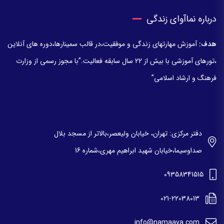
درباره نماآوای زندگی
هدف:
آموزش مهارتهای زندگی و موفقیت،در قالب سمینارها،دوره های آنلاین
،تورهای آموزشی با بیش از 22 سال سابقه فعالیت.”با مجوز رسمی از وزارت
فرهنگ و ارشاد اسلامی”
دفتر مرکزی: تهران، خیابان ولیعصر،بالاتر از مسجد بلال
صداوسیما،خیابان شهید ابراهیم مهری،شماره 16
09358341515
021-22038013
info@namaava.com