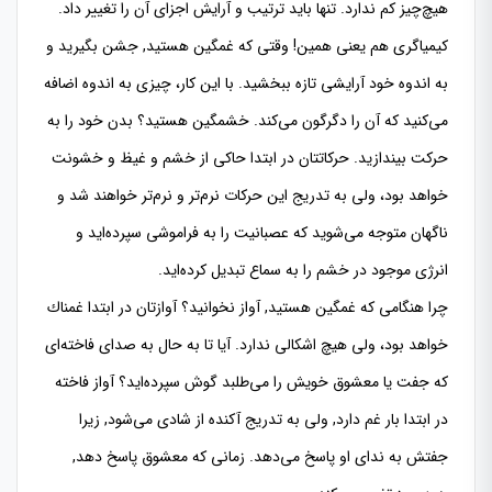
هیچ‌چیز كم ندارد. تنها باید ترتیب و آرایش اجزای آن را تغییر داد.
كیمیاگری هم یعنی همین! وقتی كه غمگین هستید, جشن بگیرید و
به اندوه خود آرایشی تازه ببخشید. با این كار، چیزی به اندوه اضافه
می‌كنید كه آن را دگرگون می‌كند. خشمگین هستید؟ بدن خود را به
حركت بیندازید. حركاتتان در ابتدا حاكی از خشم و غیظ و خشونت
خواهد بود، ولی به تدریج این حركات نرم‌تر و نرم‌تر خواهند شد و
ناگهان متوجه می‌شوید كه عصبانیت را به فراموشی سپرده‌‌اید و
انرژی موجود در خشم را به سماع تبدیل كرده‌اید.
چرا هنگامی كه غمگین هستید, آواز نخوانید؟ آوازتان در ابتدا غمناك
خواهد بود، ولی هیچ اشكالی ندارد. آیا تا به حال به صدای فاخته‌ای
كه جفت یا معشوق خویش را می‌طلبد گوش سپرده‌اید؟ آواز فاخته
در ابتدا بار غم دارد, ولی به تدریج آكنده از شادی می‌شود, زیرا
جفتش به ندای او پاسخ می‌‌دهد. زمانی كه معشوق پاسخ دهد,