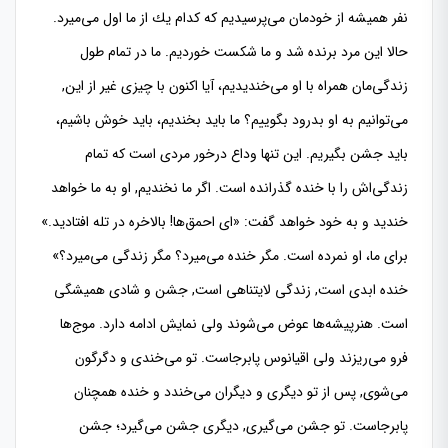
نفر همیشه از خودمان می‌پرسیدیم كه كدام‌ یك از ما اول می‌میرد.
حالا این مرد برنده شد و ما شكست خوردیم. ما در تمام طول
زندگی‌مان همراه با او می‌خندیدیم، آیا اكنون با چیزی غیر از این,
می‌توانیم به او بدرود بگوییم؟ ما باید بخندیم، باید خوش باشیم،
باید جشن بگیریم. این تنها وداع درخور مردی است كه تمام
زندگی‌اش را با خنده گذرانده است. اگر ما نخندیم, او به ما خواهد
خندید و به خود خواهد گفت: «‌‌ای احمق‌ها! بالاخره در تله افتادید.»
برای ما، او نمرده است. مگر خنده می‌میرد؟ مگر زندگی می‌میرد؟»
خنده ابدی است, زندگی لایتناهی است, جشن و شادی همیشگی
است. هنرپیشه‌ها عوض می‌شوند ولی نمایش ادامه دارد. موج‌ها
فرو می‌ریزند ولی اقیانوس پابرجاست. تو می‌خندی و دگرگون
می‌شوی, پس از تو دیگری و دیگران می‌خندد و خنده همچنان
پابرجاست. تو جشن می‌گیری, دیگری جشن می‌گیرد؛ جشن