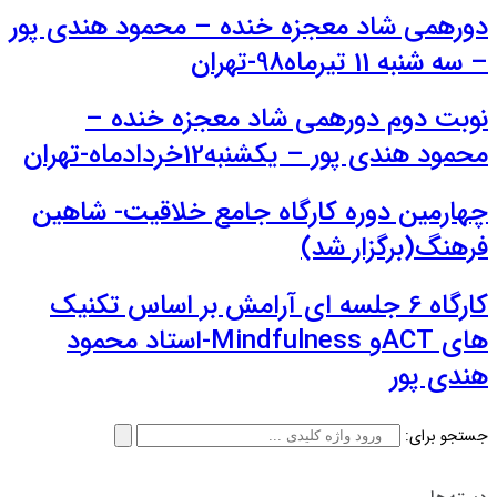
دورهمی شاد معجزه خنده – محمود هندی پور
– سه شنبه 11 تیرماه98-تهران
نوبت دوم دورهمی شاد معجزه خنده –
محمود هندی پور – یکشنبه12خردادماه-تهران
چهارمین دوره کارگاه جامع خلاقیت- شاهین
فرهنگ(برگزار شد)
کارگاه 6 جلسه ای آرامش بر اساس تکنیک
های ACTو Mindfulness-استاد محمود
هندی پور
جستجو برای: