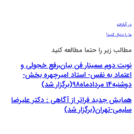
در
آپارات
ما را دنبال کنید!
مطالب زیر را حتما مطالعه کنید
نوبت دوم سمینار فن بیان،رفع خجولی و
اعتماد به نفس- استاد امیرچهره بخش-
دوشنبه14 مردادماه98(برگزار شد)
همایش جدید فراتر از آگاهی : دکتر علیرضا
سلیمی-تهران(برگزار شد)