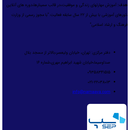
هدف:
آموزش مهارتهای زندگی و موفقیت،در قالب سمینارها،دوره های آنلاین
،تورهای آموزشی با بیش از 22 سال سابقه فعالیت.”با مجوز رسمی از وزارت
فرهنگ و ارشاد اسلامی”
دفتر مرکزی: تهران، خیابان ولیعصر،بالاتر از مسجد بلال
صداوسیما،خیابان شهید ابراهیم مهری،شماره 16
09358341515
021-22038013
info@namaava.com