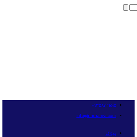
09358341515
info@namaava.com
وبلاگ