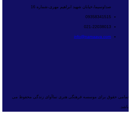
صداوسیما،خیابان شهید ابراهیم مهری،شماره 16
09358341515
021-22038013
info@namaava.com
تمامی حقوق برای موسسه فرهنگی هنری نماآوای زندگی محفوظ می
باشد.