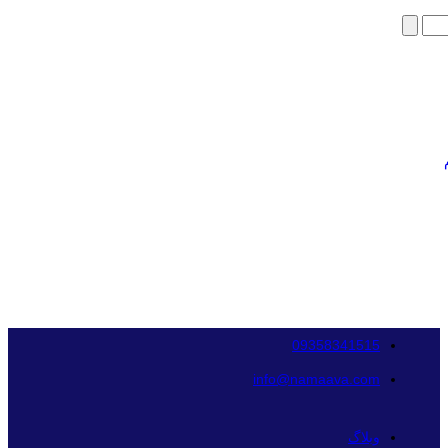
09358341515
info@namaava.com
وبلاگ