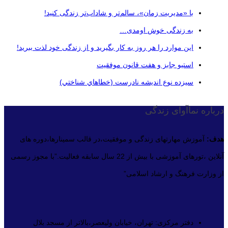
با «مدیریت زمان»، سالم‌تر و شاداب‌تر زندگی کنید!
به زندگی خوش اومدی…
این موارد را هر روز به کار بگیرید و از زندگی خود لذت ببرید!
استیو جابز و هفت قانون موفقیت
سيزده نوع انديشه نادرست (خطاهاي شناختي)
درباره نماآوای زندگی
هدف:
آموزش مهارتهای زندگی و موفقیت،در قالب سمینارها،دوره های
آنلاین ،تورهای آموزشی با بیش از 22 سال سابقه فعالیت.”با مجوز رسمی
از وزارت فرهنگ و ارشاد اسلامی”
دفتر مرکزی: تهران، خیابان ولیعصر،بالاتر از مسجد بلال