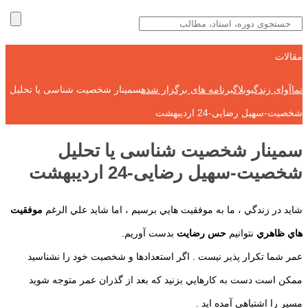
مقالات
نماآوای زندگی
وبلاگ
برنامه های برگزار شده
سمینار شخصیت شناسی یا تحلیل
شخصیت-سهیل رضایی-24 اردیبهشت
سمینار شخصیت شناسی یا تحلیل
شخصیت-سهیل رضایی-24 اردیبهشت
شايد در زندگي ، ما به موفقيت هايي برسيم ، اما شايد علي الرغم
موفقيت
هاي ظاهري
نتوانيم
حس رضايت
بدست آوريم.
عمر شما تكرار پذير نيست . اگر استعدادها و شخصيت خود را نشناسيد
ممكن است دست به كارهايي بزنيد كه بعد از گذران عمر متوجه شويد
مسير را اشتباهي آمده ايد .