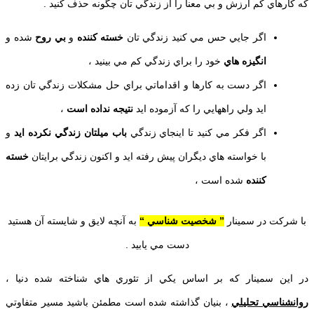
كه كارهاي كم ارزش و بي معنا را از زندگي تان چگونه حذف كنيد .
اگر جايي حس مي كنيد زندگي تان
خسته كننده
و
بي روح
شده و
انگيزه هاي
خود را براي زندگي كم مي بينيد ،
اگر دست به كارها و اقداماتي براي حل مشكلات زندگي تان زده
ايد ولي راههايي را كه آزموده ايد
نتيجه نداده است
،
اگر فكر مي كنيد تا اينجاي زندگي
باب ميلتان زندگي نكرده ايد
و
با خواسته هاي ديگران پيش رفته ايد و اكنون زندگي برايتان
خسته
كننده
شده است ،
با شركت در سمینار
” شخصيت شناسي “
به آنچه لايق و شايسته آن هستيد
دست مي يابيد .
در اين سمینار كه بر اساس يكي از تئوري هاي شناخته شده دنيا ،
روانشناسي تحليلي
، بنيان گذاشته شده است مطمئن باشيد مسير متفاوتي