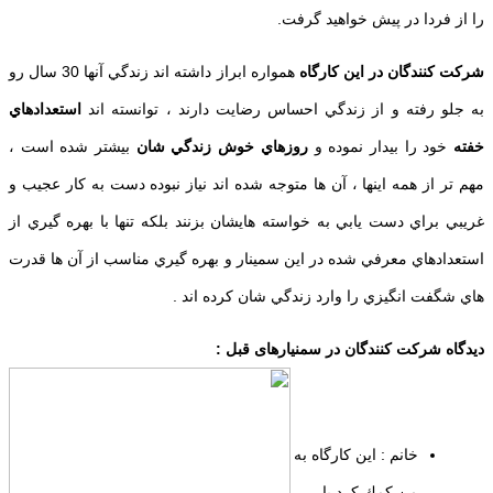
را از فردا در پيش خواهيد گرفت.
شركت كنندگان در اين كارگاه
همواره ابراز داشته اند زندگي آنها 30 سال رو
به جلو رفته و از زندگي احساس رضايت دارند ، توانسته اند
استعدادهاي
خفته
خود را بيدار نموده و
روزهاي خوش زندگي شان
بيشتر شده است ،
مهم تر از همه اينها ، آن ها متوجه شده اند نياز نبوده دست به كار عجيب و
غريبي براي دست يابي به خواسته هايشان بزنند بلكه تنها با بهره گيري از
استعدادهاي معرفي شده در اين سمینار و بهره گيري مناسب از آن ها قدرت
هاي شگفت انگيزي را وارد زندگي شان كرده اند .
دیدگاه شرکت کنندگان در سمنیارهای قبل :
خانم : اين كارگاه به
من كمك كرد با