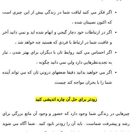
اگر فكر مي كنيد لياقت شما در زندگي بيش از اين چيزي است
كه اكنون نصيبتان شده ،
اگر در ارتباطات خود دچار گيجي و ابهام شده ايد و نمي دانيد آخر
و عاقبت شما در ارتباط با فردي كه هستيد چه خواهد شد ،
اگر احساس مي كنيد روابط تان با ديگران براي بهتر شدن ، نياز
به تجديدنظرهايي دارد ولي نمي دانيد چگونه ،
اگر مي خواهيد بدانيد دقيقا ضعفهاي دروني تان كه مي تواند آينده
شما را با بحران مواجه كند چيست
زودتر براي حل آن چاره اندیشی کنید
چيزهايي در زندگي شما وجود دارد كه حضور و وجود آن مانع بزرگي براي
رشد و پيشرفت شماست . بايد آن را زودتر نابود كنيد . شما آگاه مي شويد