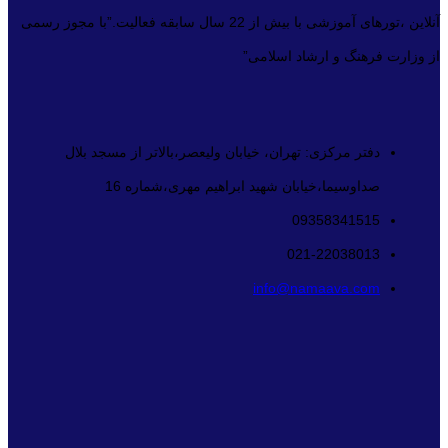
آنلاین ،تورهای آموزشی با بیش از 22 سال سابقه فعالیت.”با مجوز رسمی
از وزارت فرهنگ و ارشاد اسلامی”
دفتر مرکزی: تهران، خیابان ولیعصر،بالاتر از مسجد بلال
صداوسیما،خیابان شهید ابراهیم مهری،شماره 16
09358341515
021-22038013
info@namaava.com