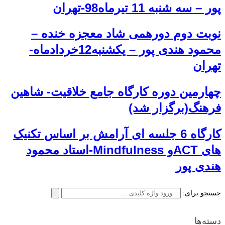
پور – سه شنبه 11 تیرماه98-تهران
نوبت دوم دورهمی شاد معجزه خنده –
محمود هندی پور – یکشنبه12خردادماه-
تهران
چهارمین دوره کارگاه جامع خلاقیت- شاهین
فرهنگ(برگزار شد)
کارگاه 6 جلسه ای آرامش بر اساس تکنیک
های ACTو Mindfulness-استاد محمود
هندی پور
جستجو برای:
دسته‌ها