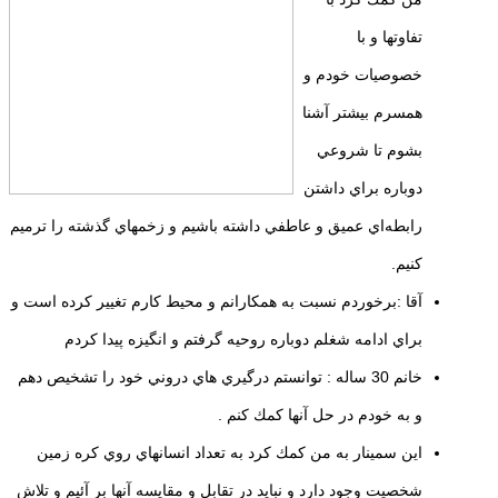
تفاوتها و با
خصوصيات خودم و
همسرم بيشتر آشنا
بشوم تا شروعي
دوباره براي داشتن
رابطه‌اي عميق و عاطفي داشته باشيم و زخمهاي گذشته را ترميم
كنيم.
آقا :برخوردم نسبت به همكارانم و محيط كارم تغيير كرده است و
براي ادامه شغلم دوباره روحيه گرفتم و انگيزه پيدا كردم
خانم 30 ساله : توانستم درگيري هاي دروني خود را تشخيص دهم
و به خودم در حل آنها كمك كنم .
اين سمینار به من كمك كرد به تعداد انسانهاي روي كره زمين
شخصيت وجود دارد و نبايد در تقابل و مقايسه آنها بر آئيم و تلاش