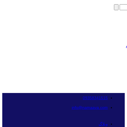
09358341515
info@namaava.com
وبلاگ