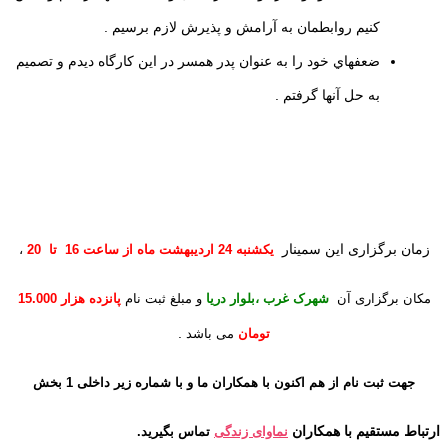
كنيم روابطمان به آرامش و پذيرش لازم برسيم .
ضعفهاي خود را به عنوان پدر همسر در اين كارگاه ديدم و تصميم
به حل آنها گرفتم .
زمان برگزاری این سمینار
یکشنبه 24
اردیبهشت ماه از ساعت 16 تا 20
،
مکان برگزاری آن
شهرک غرب ،بلوار دریا
و مبلغ ثبت نام
پانزده هزار 15.000
.
تومان
می باشد
جهت
ثبت نام از هم اکنون با همکاران ما و با شماره زیر
داخلی 1 بخش
ارتباط مستقیم با همکاران
نماوای زندگی
تماس بگیرید.