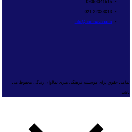
09358341515
021-22038013
info@namaava.com
تمامی حقوق برای موسسه فرهنگی هنری نماآوای زندگی محفوظ می
باشد.