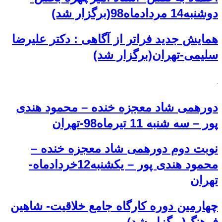
دوشنبه14 مردادماه98(برگزار شد)
همایش جدید فراتر از آگاهی : دکتر علیرضا
سلیمی-تهران(برگزار شد)
دورهمی شاد معجزه خنده – محمود هندی
پور – سه شنبه 11 تیرماه98-تهران
نوبت دوم دورهمی شاد معجزه خنده –
محمود هندی پور – یکشنبه12خردادماه-
تهران
چهارمین دوره کارگاه جامع خلاقیت- شاهین
فرهنگ(برگزار شد)