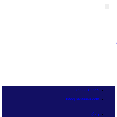
09358341515
info@namaava.com
وبلاگ