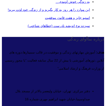
به زندگی خوش اومدی…
این موارد را هر روز به کار بگیرید و از زندگی خود لذت ببرید!
استیو جابز و هفت قانون موفقیت
سيزده نوع انديشه نادرست (خطاهاي شناختي)
درباره نماآوای زندگی
هدف:
آموزش مهارتهای زندگی و موفقیت،در قالب سمینارها،دوره های
آنلاین ،تورهای آموزشی با بیش از 22 سال سابقه فعالیت.”با مجوز رسمی
از وزارت فرهنگ و ارشاد اسلامی”
دفتر مرکزی: تهران، خیابان ولیعصر،بالاتر از مسجد بلال
صداوسیما،خیابان شهید ابراهیم مهری،شماره 16