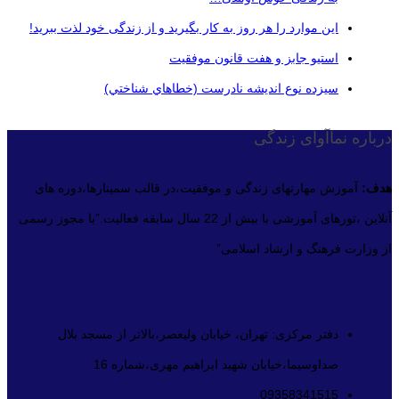
این موارد را هر روز به کار بگیرید و از زندگی خود لذت ببرید!
استیو جابز و هفت قانون موفقیت
سيزده نوع انديشه نادرست (خطاهاي شناختي)
درباره نماآوای زندگی
هدف:
آموزش مهارتهای زندگی و موفقیت،در قالب سمینارها،دوره های
آنلاین ،تورهای آموزشی با بیش از 22 سال سابقه فعالیت.”با مجوز رسمی
از وزارت فرهنگ و ارشاد اسلامی”
دفتر مرکزی: تهران، خیابان ولیعصر،بالاتر از مسجد بلال
صداوسیما،خیابان شهید ابراهیم مهری،شماره 16
09358341515