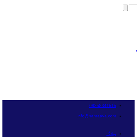
09358341515
info@namaava.com
وبلاگ