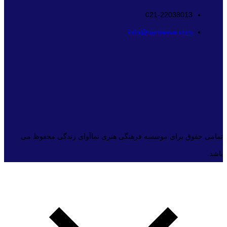
021-22038013
info@namaava.com
تمامی حقوق برای موسسه فرهنگی هنری نماآوای زندگی محفوظ می
باشد.