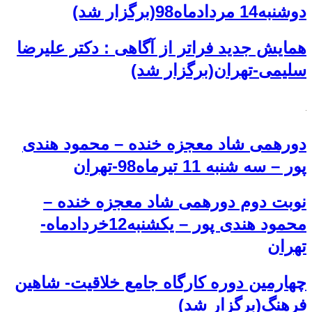
دوشنبه14 مردادماه98(برگزار شد)
همایش جدید فراتر از آگاهی : دکتر علیرضا
سلیمی-تهران(برگزار شد)
دورهمی شاد معجزه خنده – محمود هندی
پور – سه شنبه 11 تیرماه98-تهران
نوبت دوم دورهمی شاد معجزه خنده –
محمود هندی پور – یکشنبه12خردادماه-
تهران
چهارمین دوره کارگاه جامع خلاقیت- شاهین
فرهنگ(برگزار شد)