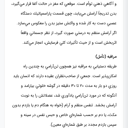
و آگاهي ذهني توأم است. موقعي كه مغز در حالت آلفا قرار مي‌گيرد،
بدن تدريجاً آرامش مي‌يابد، چون قسمت پاراسمپاتيك دستگاه
عصبي دست به كار شده و واكنش ستيز بدن را معكوس مي‌سازد.
اگر آرامش منظم به درستي صورت گيرد، از نظر جسماني واقعاً
اثربخش است و از حيث تأثيرات كلي فرسايش، اعجاز مي‌كند.
مراقبه (تأمل)
طريقه دستيابي به مراقبه نيز همچون تن‌آرامي به چندين راه
امكان‌پذير است. جمعي از صاحب‌نظران عقيده دارند كه انسان بايد
روزي دو بار به مدت 20 تا 30 دقيقه در گوشه خلوتي بيارامد و
آنگونه كه در مورد تن‌آرامي يادآوري شد، عضلاتش را به نوبت
آرامش بخشد. تنفس منظم و آرام (خواه به هنگام دم يا بازدم بدون
مكث، يا دم بر حسب شماره‌‌اي خاص و حبس نفس در سينه و
سپس بازدم مجدد بر طبق شماره‌اي معين).