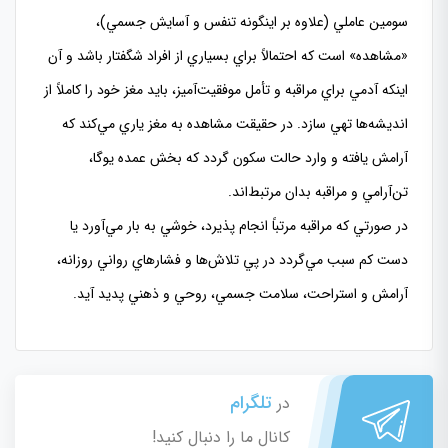
سومين عاملي (علاوه بر اينگونه تنفس و آسايش جسمي)،
«مشاهده» است كه احتمالاً براي بسياري از افراد شگفتار باشد و آن
اينكه آدمي براي مراقبه و تأمل موفقيت‌آميز، بايد مغز خود را كاملاً از
انديشه‌ها تهي سازد. در حقيقت مشاهده به مغز ياري مي‌كند كه
آرامش يافته و وارد حالت سكون گردد كه بخش عمده يوگا،
تن‌آرامي و مراقبه بدان مرتبط‌اند.
در صورتي كه مراقبه مرتباً انجام پذيرد، خوشي به بار مي‌آورد يا
دست كم سبب مي‌گردد در پي تلاش‌ها و فشارهاي رواني روزانه،
آرامش و استراحت، سلامت جسمي، روحي و ذهني پديد آيد.
تلگرام
در
کانال ما را دنبال کنید!