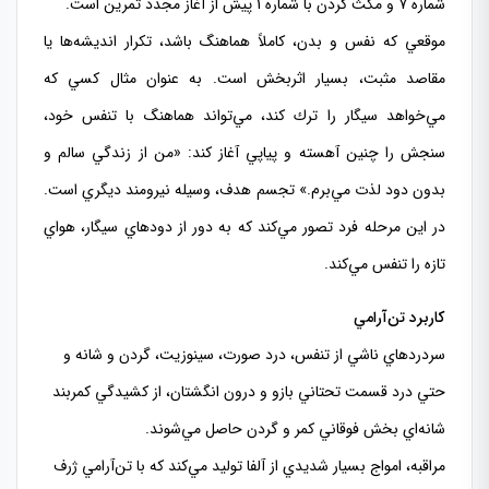
شماره 7 و مكث كردن با شماره 1 پيش از آغاز مجدد تمرين است.
موقعي كه نفس و بدن، كاملاً هماهنگ باشد، تكرار انديشه‌ها يا
مقاصد مثبت، بسيار اثربخش است. به عنوان مثال كسي كه
مي‌خواهد سيگار را ترك كند، مي‌تواند هماهنگ با تنفس خود،
سنجش را چنين آهسته و پياپي آغاز كند: «من از زندگي سالم و
بدون دود لذت مي‌برم.» تجسم هدف، وسيله نيرومند ديگري است.
در اين مرحله فرد تصور مي‌كند كه به دور از دودهاي سيگار، هواي
تازه را تنفس مي‌كند.
كاربرد تن‌آرامي
سردردهاي ناشي از تنفس، درد صورت، سينوزيت، گردن و شانه و
حتي درد قسمت تحتاني بازو و درون انگشتان، از كشيدگي كمربند
شانه‌اي بخش فوقاني كمر و گردن حاصل مي‌شوند.
مراقبه، امواج بسيار شديدي از آلفا توليد مي‌كند كه با تن‌آرامي ژرف