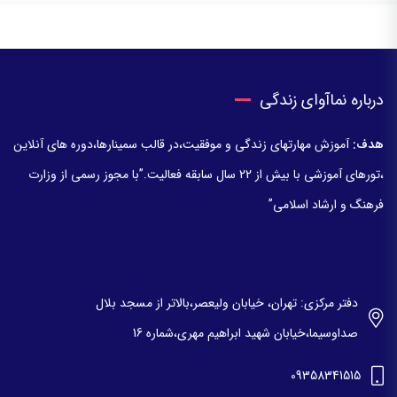
درباره نماآوای زندگی
هدف:
آموزش مهارتهای زندگی و موفقیت،در قالب سمینارها،دوره های آنلاین
،تورهای آموزشی با بیش از 22 سال سابقه فعالیت.”با مجوز رسمی از وزارت
فرهنگ و ارشاد اسلامی”
دفتر مرکزی: تهران، خیابان ولیعصر،بالاتر از مسجد بلال
صداوسیما،خیابان شهید ابراهیم مهری،شماره 16
09358341515