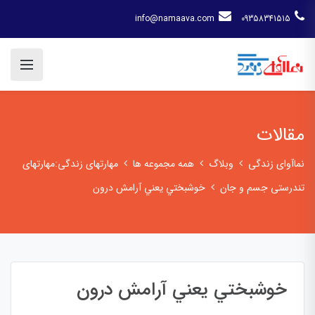
info@namaava.com
09358341515
مقالات
نماآوای زندگی
وبلاگ
همه مجموعه ها
مهارتهای زندگی:مهارتهای
تندرستی جسم و جان
خوشبختي يعني آرامش درون
خوشبختي يعني آرامش درون