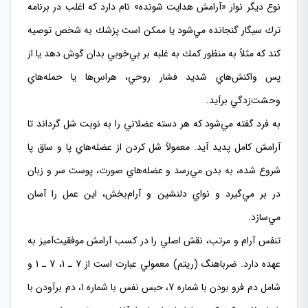
نوع ديگر نوار «آرامش هدايت شونده» نام دارد كه اغلب در برنامه
ترك سيگار گنجانده مي‌شود يا ممكن است پزشك به شخص توصيه
كند كه مثلاً به منظور كمك به غلبه بر بي‌خوبي بدان گوش دهد يا از
پس واكنش‌هاي شديد فشار روحي، هراس‌ها يا حمله‌هاي
وحشت‌زدگي برآيد.
به فرد گفته مي‌شود كه هر دسته عضلاني را به نوبت شل گرداند تا
آرامش كامل پديد آيد. معمولاً شل كردن از عضله‌هاي پا و ساق پا
شروع شده، به بدن مي‌رسد و عضله‌هاي صورت، پوست سر و زبان
در بر مي‌گيرد و نواي دلنشين و آرام‌بخش، اين عمل را آسان
مي‌سازد.
تنفس آرام و مرتب، نقش اصلي را در كسب آرامش موفقيت‌آميز به
عهده دارد. ضرباهنگ (ريتم) معمولي عبارت است از 7 ـ 1، 7 ـ 1 و
شامل دم فرو بودن با شماره 7، حبس نفس با شماره 1، دم برآودن با