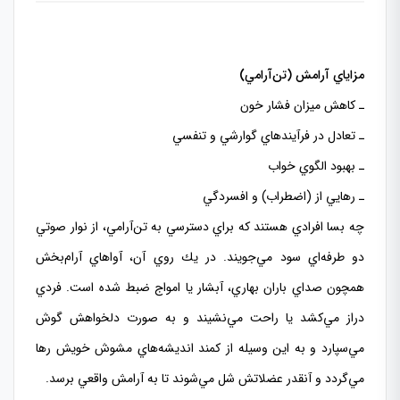
مزاياي آرامش (تن‌آرامي)
ـ كاهش ميزان فشار خون
ـ تعادل در فرآيندهاي گوارشي و تنفسي
ـ بهبود الگوي خواب
ـ رهايي از (اضطراب) و افسردگي
چه بسا افرادي هستند كه براي دسترسي به تن‌آرامي، از نوار صوتي
دو طرفه‌اي سود مي‌جويند. در يك روي آن، آواهاي آرام‌بخش
همچون صداي باران بهاري، آبشار يا امواج ضبط شده است. فردي
دراز مي‌كشد يا راحت مي‌نشيند و به صورت دلخواهش گوش
مي‌سپارد و به اين وسيله از كمند انديشه‌هاي مشوش خويش رها
مي‌گردد و آنقدر عضلاتش شل مي‌شوند تا به آرامش واقعي برسد.