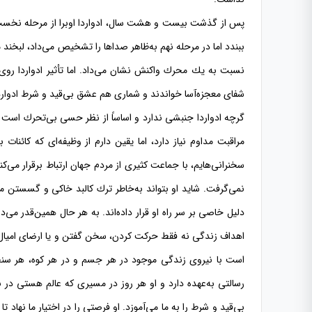
پس از گذشت بیست و هشت سال، ادواردا اوبرا از مرحله نخست 
ببندد اما در مرحله نهم به‌ظاهر صداها را تشخیص می‌داد، لبخند
نسبت به یك محرك واكنش نشان می‌داد. اما تأثیر ادواردا روی
شفای معجزه‌آسا خواندند و شماری هم عشق بی‌قید و شرط ادوا
گرچه ادواردا جنبشی ندارد و اساساً از نظر حسی بی‌تحرك است 
مراقبت مداوم نیاز دارد، اما یقین دارم از وظیفه‌ای كه كائنات
سخنرانی‌هایم، با جماعت كثیری از مردم جهان ارتباط برقرار می‌ك
نمی‌گرفت. شاید او بتواند به‌خاطر ترك كالبد خاكی و گسستن م
دلیل خاصی بر سر راه او قرار داده‌اند. به هر حال همین‌قدر می‌د
اهداف زندگی نه فقط حركت كردن، سخن گفتن و یا ارضای امیال
است با نیروی زندگی موجود در هر جسم و در هر كوه، هر سنج
رسالتی به‌عهده دارد و او هر روز در مسیری كه عالم هستی در 
بی‌قید و شرط را به ما می‌آموزد. او فرصتی را در اختیار ما نهاد ت