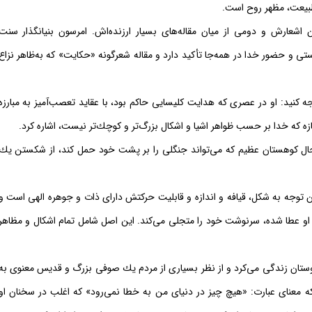
طبیعت، مظهر روح است.
اشعارش و دومی از میان مقاله‌های بسیار ارزنده‌اش. امرسون بنیانگذار سنت
ستی و حضور خدا در همه‌جا تأكید دارد و مقاله شعرگونه «حكایت» كه به‌ظاهر نزاع
كنید: او در عصری كه هدایت كلیسایی حاكم بود، با عقاید تعصب‌آمیز به مبارزه
زه كه خدا بر حسب ظواهر اشیا و اشكال بزرگ‌تر و كوچك‌تر نیست، اشاره كرد.
ال كوهستان عظیم كه می‌تواند جنگلی را بر پشت خود حمل كند، از شكستن یك
 توجه به شكل، قیافه و اندازه و قابلیت حركتش دارای ذات و جوهره الهی است و
او عطا شده، سرنوشت خود را متجلی می‌كند. این اصل شامل تمام اشكال و مظاهر
ندوستان زندگی می‌كرد و از نظر بسیاری از مردم یك صوفی بزرگ و قدیس معنوی به
كه معنای عبارت: «هیچ چیز در دنیای من به خطا نمی‌رود» كه اغلب در سخنان او