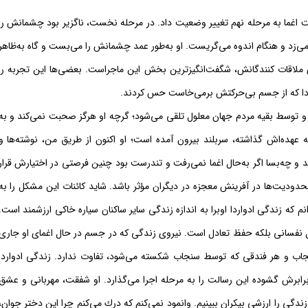
اغما به مرحله نهم تغییر وضعیت داد. در مرحله نخست، ناگزیر بود چشمانش را
 می‌زد و هنگام اندوه می‌گریست. او به‌طور عمد چشمانش را می‌بست و گاه به‌ظاهر
 ملاقات كنندگانش، شگفت‌انگیزترین بخش این ماجراست. بعضی‌ها این تجربه را
ردا كه از جسم بی‌حركتش برمی‌خاست حس كردند.
و توسط بقیه مردم جهان معلول تلقی می‌شود؛ گرچه او هرگز صحبت نمی‌كند و به
 به عهده‌اش گذاشته، سربلند بیرون آمده است؛ او اكنون از طریق من، نوشته‌ها و
ند و چه‌بسا اگر به‌حال اغما نمی‌رفت و تندرست بود چنین فرصتی در اختیارش قرار
حدودیت‌ها در آفرینش معجزه در دیگران مؤثر باشد. شاید كائنات این مشكل را به
انم كه زندگی ادواردا اوبرا به اندازه زندگی سایر ساكنان سیاره خاكی ارزشمند است.
 نفسانی بلكه حفظ تعادل است. نیروی زندگی كه در جسم در حال اغمای او جاری
اب و هر فندقی كه توسط سنجاب شكسته می‌شود، تفاوت ندارد. زندگی ادواردا
برابرش گشوده این رسالت را به مرحله اجرا می‌گذارد. او شفقت، مهربانی و عشق
ا زندگی را ارزشی بیكران ببینیم. وانمود نمی‌كنم كه درك می‌كنم چرا این دختر جوان،