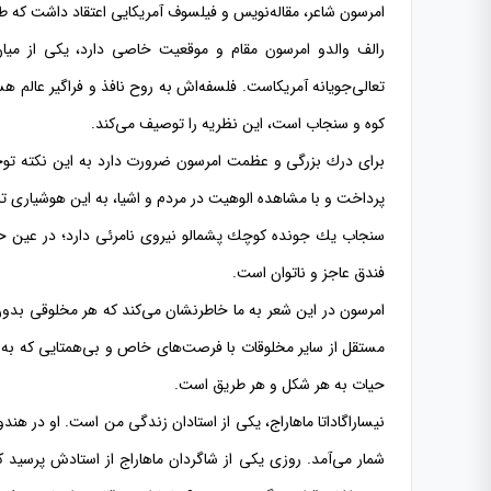
امرسون شاعر، مقاله‌نویس و فیلسوف آمریكایی اعتقاد داشت كه 
رالف والدو امرسون مقام و موقعیت خاصی دارد، یكی از میان 
تعالی‌جویانه آمریكاست. فلسفه‌اش به روح نافذ و فراگیر عالم ه
كوه و سنجاب است، این نظریه را توصیف می‌كند.
برای درك بزرگی و عظمت امرسون ضرورت دارد به این نكته توجه 
پرداخت و با مشاهده الوهیت در مردم و اشیا، به این هوشیاری تا
سنجاب یك جونده كوچك پشمالو نیروی نامرئی دارد؛ در عین ح
فندق عاجز و ناتوان است.
امرسون در این شعر به ما خاطرنشان می‌كند كه هر مخلوقی بدون
مستقل از سایر مخلوقات با فرصت‌های خاص و بی‌همتایی كه به 
حیات به هر شكل و هر طریق است.
نیساراگاداتا ماهاراج، یكی از استادان زندگی من است. او در ه
شمار می‌آمد. روزی یكی از شاگردان ماهاراج از استادش پرسید 