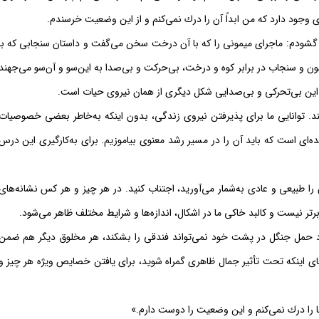
وجود دارد كه من ابداً آن را درك نمی‌كنم و از این وضعیت خرسندم.
شودم: ماجرای میمونی را كه با آن درخت سخن می‌گفت و داستان سنجابی كه با
ون و سنجاب در برابر كوه و درخت، بی‌حركت و بی‌صدا به این‌سو و آن‌سو می‌جهند
ینكه این بی‌تحركی و بی‌صدایی شكل دیگری از همان نیروی حیات است.
د. توانایی ما برای پذیرفتن نیروی زندگی، بدون اینكه به‌خاطر بعضی خصوصیات
ه‌ای است كه باید آن را در مسیر رشد معنوی بیاموزیم. برای به‌كارگیری این درس
را طبیعی و عادی به‌شمار می‌آورید، اجتناب كنید. در هر چیز و هر كس نشانه‌های
 برتر نیست و كالبد خاكی ما در اشكال، اندازه‌ها و شرایط مختلف ظاهر می‌شود.
وجود حمل جنگل در پشت خود نمی‌تواند فندقی را بشكند، هر مخلوق دیگر هم ضمن
 اینكه تحت تأثیر جمال ظاهری گمراه شوید، برای یافتن خصایص ویژه هر چیز و
ا را درك نمی‌كنم و این وضعیت را دوست دارم.»