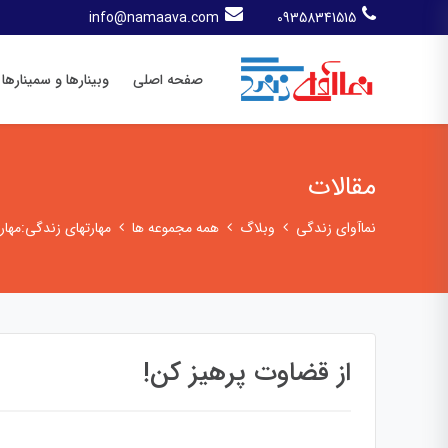
info@namaava.com
09358341515
صفحه اصلی
وبینارها و سمینارها
مقالات
نماآوای زندگی
وبلاگ
همه مجموعه ها
مهارتهای زندگی:مهار
از قضاوت پرهیز كن!