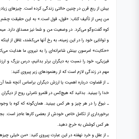
بیش از ربع قرن در چنین حالتی زندگی كرده است. چیزهای زیادی 
من پس از تألیف كتاب: «قول، قول است.» به این حقیقت چشم گ
كوه گفت‌و‌گو می‌كرد. در وضعیت من و شما نیز مصداق دارد. میم
و توانایی خود را در این زمینه، به رخ آنها می‌كشند، غافل از ا
«حكایت» امرسون بینش شاعرانه‌ای را به نیروی ما هدایت می‌كن
فیزیكی، خود را نسبت به دیگران برتر بدانیم، درس بزرگ و ارزند
مهم در زندگی لازم است كه از رهنمودهای زیر پیروی كنید:
ـ از قضاوت درباره اهمیت یا ارزش دیگران براساس آنچه شما آن 
خدا را ببینید. بدانید كه هیچ‌كس در قلمرو نامرئی روح از دیگران
ـ نبوغ را در هر چیز و هر كس ببینید. همان‌گونه كه كوه با 
برخورداری از تكامل خاص خودش از بعضی كارها عاجز است. بجای
هر كس كوشش به خرج دهید.
ـ از عقل و خرد نهفته در این عبارت پیروی كنید: «من خیلی چیزه