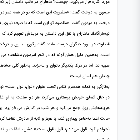
مورد اشاره قرار می‌گیرد، چیست؟ ماهاراج در قالب داستان زیر ك
میمون به درخت گفت: «منظورت این است كه تو در همه عمر در یك‌
درخت به میمون گفت: «مقصود تو این است كه با صرف نیروی فراوان
نیساراگاداتا ماهاراج با نقل این داستان به مریدش تفهیم كرد 
قضاوت در مورد دیگران درست مانند گفت‌و‌گوی میمون و درخت كه
است. به‌همین دلیل همان‌گونه كه در شعر امرسون مشاهده می‌
سهیم‌اند، اما در درك یكدیگر ناتوان و عاجزند. به‌طور كلی م
چندان هم آسان نیست.
به‌تازگی به كمك همسرم كتابی تحت عنوان «قول، قول است» نو
در حال اغمای خویش پرستاری می‌كرد؛ هر دو ساعت به او غذا 
هزینه‌هایش پول جمع می‌كرد و هر شب در كنارش می‌خوابید. بیس
حالت اغما به‌خاطر بیماری قند، با عجز و لابه از مادرش تقاضا ك
نخواهم كرد. قول می‌دهم؛ قول، قول است.» عشق، شفقت و تعهد
نداشت.