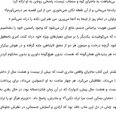
ه بی‌شباهت به ماجرای كوه و سنجاب نیست، پاسخی روشن به او ارائه كرد:
جا می‌مانی و از آن نقطه تكان نمی‌خوری. من از این قضیه سر درنمی‌آورم!»
 در تمام روز از اینجا به آنجا می‌پری. من هم این نكته را درك نمی‌كنم.»
كه تعیین هویت براساس جسم، مانع از آن می‌شود كه وجود راستین خود را بشناسیم.
 می‌كوشیدند یكدیگر را بر مبنای معیارهای ویژه خود درك كنند، امری نامعقول
شود گرچه درخت و میمون هر دو از عشق لایتناهی مایه گرفته و در هوش بیكران
شاهده هر پدیده‌ای همان‌گونه كه هست، بدون هیچ‌گونه داوری و بدون محكوم كردن
شتم. این كتاب ماجرای واقعی مادری است كه بیش از بیست و هشت سال از دختر
می‌داد، نظافتش می‌كرد، هر چهار ساعت به او انسولین می‌داد، برای پرداخت
ت و هشت سال پیش، ادواردا، كه در آن زمان شانزده‌ساله بود، در حال رفتن به
رد: «مامان ممكن است مرا ترك نكنی؟» و مادرش، پاسخ داد: «عزیزم هرگز تو را ترك
 چنان در دل این مادر، نافذ بود كه آزادی و آسایش جسمانی در نظرش جلوه‌ای